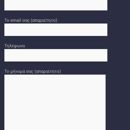
Το email σας (απαραίτητο)
Τηλέφωνο
Το μήνυμά σας (απαραίτητο)