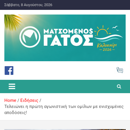
Σάββατο, 8 Αυγούστου, 2026
ΠΡΟΓΝΩΣΤΙΚΑ ΓΙΑ ΤΟ ΣΤΟΙΧΗΜΑ
Ματσωμένος Γάτος – Όλα για
το Στοίχημα
Home
Ειδήσεις
Τελειώνει η πρώτη αγωνιστική των ομίλων με ενισχυμένες
αποδόσεις!