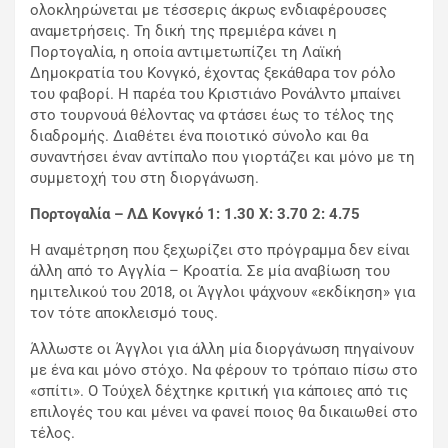
ολοκληρώνεται με τέσσερις άκρως ενδιαφέρουσες
αναμετρήσεις. Τη δική της πρεμιέρα κάνει η
Πορτογαλία, η οποία αντιμετωπίζει τη Λαϊκή
Δημοκρατία του Κονγκό, έχοντας ξεκάθαρα τον ρόλο
του φαβορί. Η παρέα του Κριστιάνο Ρονάλντο μπαίνει
στο τουρνουά θέλοντας να φτάσει έως το τέλος της
διαδρομής. Διαθέτει ένα ποιοτικό σύνολο και θα
συναντήσει έναν αντίπαλο που γιορτάζει και μόνο με τη
συμμετοχή του στη διοργάνωση.
Πορτογαλία – ΛΔ Κονγκό 1: 1.30
X: 3.70 2: 4.75
Η αναμέτρηση που ξεχωρίζει στο πρόγραμμα δεν είναι
άλλη από το Αγγλία – Κροατία. Σε μία αναβίωση του
ημιτελικού του 2018, οι Άγγλοι ψάχνουν «εκδίκηση» για
τον τότε αποκλεισμό τους.
Άλλωστε οι Άγγλοι για άλλη μία διοργάνωση πηγαίνουν
με ένα και μόνο στόχο. Να φέρουν το τρόπαιο πίσω στο
«σπίτι». Ο Τούχελ δέχτηκε κριτική για κάποιες από τις
επιλογές του και μένει να φανεί ποιος θα δικαιωθεί στο
τέλος.