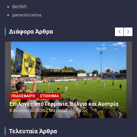
Bet365
pamestoixima
Διάφορα Άρθρα
ΠΟΔΌΣΦΑΙΡΟ
ΣΤΟΊΧΗΜΑ
Επιλογές από Γερμανία, Βέλγιο και Αυστρία
8 Αυγούστου 2026
Ματσωμένος Γάτος
Τελευταία Άρθρα