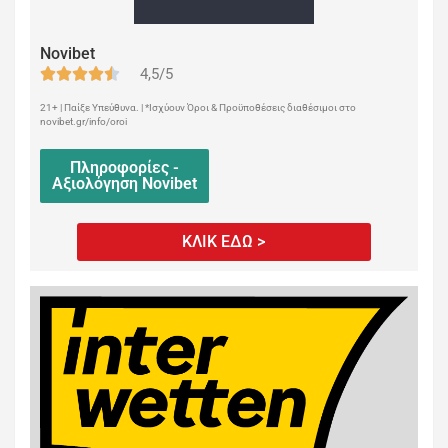
Novibet
4,5/5
21+ | Παίξε Υπεύθυνα. | *Ισχύουν Όροι & Προϋποθέσεις διαθέσιμοι στο
novibet.gr/info/oroi
Πληροφορίες -
Αξιολόγηση Novibet
ΚΛΙΚ ΕΔΩ >