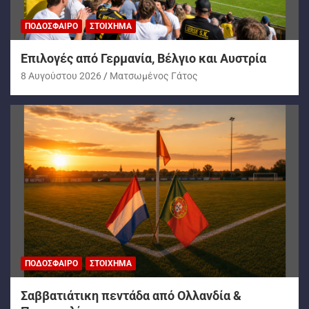
ΠΟΔΌΣΦΑΙΡΟ
ΣΤΟΊΧΗΜΑ
Επιλογές από Γερμανία, Βέλγιο και Αυστρία
8 Αυγούστου 2026
Ματσωμένος Γάτος
ΠΟΔΌΣΦΑΙΡΟ
ΣΤΟΊΧΗΜΑ
Σαββατιάτικη πεντάδα από Ολλανδία &