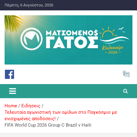
Πέμπτη, 6 Αυγούστου, 2026
ΠΡΟΓΝΩΣΤΙΚΑ ΓΙΑ ΤΟ ΣΤΟΙΧΗΜΑ
Ματσωμένος Γάτος – Όλα για
το Στοίχημα
Home
Ειδήσεις
Τελευταία αγωνιστική των ομίλων στο Παγκόσμιο με
ενισχυμένες αποδόσεις!
FIFA World Cup 2026 Group C Brazil v Haiti