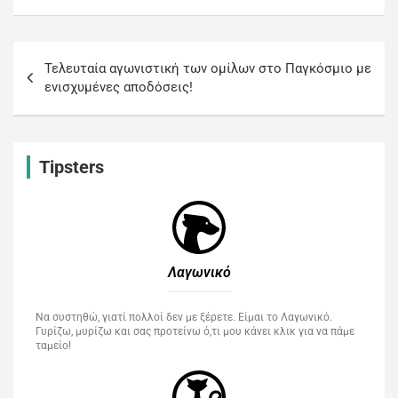
Τελευταία αγωνιστική των ομίλων στο Παγκόσμιο με
ενισχυμένες αποδόσεις!
Tipsters
Λαγωνικό
Να συστηθώ, γιατί πολλοί δεν με ξέρετε. Είμαι το Λαγωνικό.
Γυρίζω, μυρίζω και σας προτείνω ό,τι μου κάνει κλικ για να πάμε
ταμείο!