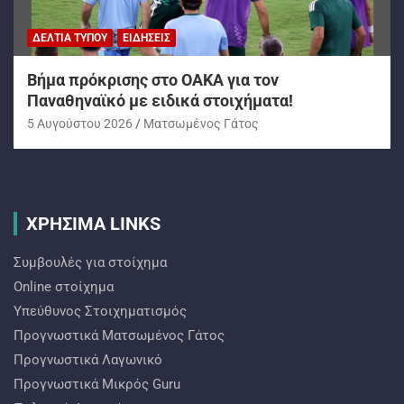
ΔΕΛΤΊΑ ΤΎΠΟΥ
ΕΙΔΉΣΕΙΣ
Βήμα πρόκρισης στο ΟΑΚΑ για τον
Παναθηναϊκό με ειδικά στοιχήματα!
5 Αυγούστου 2026
Ματσωμένος Γάτος
ΧΡΗΣΙΜΑ LINKS
Συμβουλές για στοίχημα
Online στοίχημα
Υπεύθυνος Στοιχηματισμός
Προγνωστικά Ματσωμένος Γάτος
Προγνωστικά Λαγωνικό
Προγνωστικά Mικρός Guru