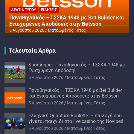
ΔΕΛΤΊΑ ΤΎΠΟΥ
ΕΙΔΉΣΕΙΣ
Παναθηναϊκός – ΤΣΣΚΑ 1948 με Bet Builder και
Ενισχυμένες Αποδόσεις στην Betsson
5 Αυγούστου 2026
Ματσωμένος Γάτος
Τελευταία Άρθρα
Sportingbet: Παναθηναϊκός – ΤΣΣΚΑ 1948 με
Ενισχυμένη Απόδοση!
5 Αυγούστου 2026
Ματσωμένος Γάτος
Παναθηναϊκός – ΤΣΣΚΑ 1948 με Bet Builder
και Ενισχυμένες Αποδόσεις στην Betsson
5 Αυγούστου 2026
Ματσωμένος Γάτος
Ελληνική Quantum Roulette: Η επιλογή σου
γίνεται παιχνίδι στο live casino της Novibet!
5 Αυγούστου 2026
Ματσωμένος Γάτος