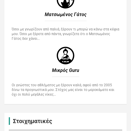
Ματσωμένος Γάτος​
Όσοι με γνωρίζουν από παλιά, ξέρουν τι μπορώ να κάνω στα κέφια
μου. Όσοι με ξέρετε από πάντα, γνωρίζετε ότι ο Ματσωμένος
Γάτος δεν χάνει…
Μικρός Guru​
Οι γνώστες του αθλήματος με ξέρουν καλά, αφού από το 2005
δίνω τα προγνωστικά μου. Στόχος μας είναι το μεροκάματο και
όχι οι πολύ μεγάλες νίκες…
Στοιχηματικές