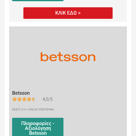
ΚΛΙΚ ΕΔΩ >
Betsson
4,5/5
ΕΕΕΠ | 21+ | ΠΑΙΞΕ ΥΠΕΥΘΥΝΑ
Πληροφορίες -
Αξιολόγηση
Betsson