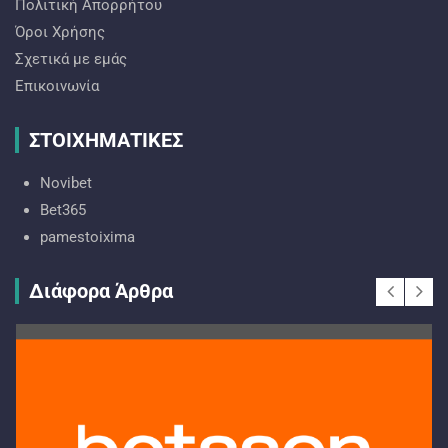
Πολιτική Απορρήτου
Όροι Χρήσης
Σχετικά με εμάς
Επικοινωνία
ΣΤΟΙΧΗΜΑΤΙΚΕΣ
Novibet
Bet365
pamestoixima
Διάφορα Άρθρα