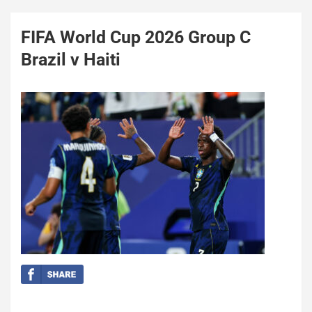
FIFA World Cup 2026 Group C
Brazil v Haiti