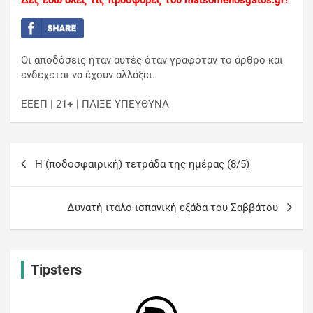
Δες εδώ όλες τις προσφορές του matsomenosgatos.gr!
Οι αποδόσεις ήταν αυτές όταν γραφόταν το άρθρο και
ενδέχεται να έχουν αλλάξει.
ΕΕΕΠ | 21+ | ΠΑΙΞΕ ΥΠΕΥΘΥΝΑ
Η (ποδοσφαιρική) τετράδα της ημέρας (8/5)
Δυνατή ιταλο-ισπανική εξάδα του Σαββάτου
Tipsters