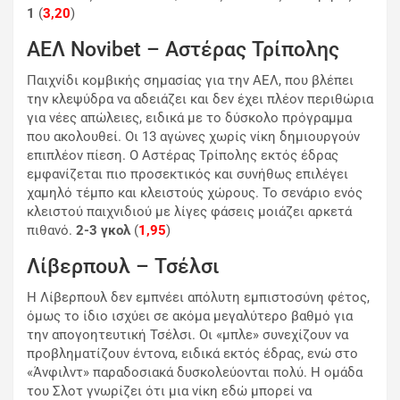
1
(
3,20
)
ΑΕΛ Novibet – Αστέρας Τρίπολης
Παιχνίδι κομβικής σημασίας για την ΑΕΛ, που βλέπει
την κλεψύδρα να αδειάζει και δεν έχει πλέον περιθώρια
για νέες απώλειες, ειδικά με το δύσκολο πρόγραμμα
που ακολουθεί. Οι 13 αγώνες χωρίς νίκη δημιουργούν
επιπλέον πίεση. Ο Αστέρας Τρίπολης εκτός έδρας
εμφανίζεται πιο προσεκτικός και συνήθως επιλέγει
χαμηλό τέμπο και κλειστούς χώρους. Το σενάριο ενός
κλειστού παιχνιδιού με λίγες φάσεις μοιάζει αρκετά
πιθανό.
2-3 γκολ
(
1,95
)
Λίβερπουλ – Τσέλσι
Η Λίβερπουλ δεν εμπνέει απόλυτη εμπιστοσύνη φέτος,
όμως το ίδιο ισχύει σε ακόμα μεγαλύτερο βαθμό για
την απογοητευτική Τσέλσι. Οι «μπλε» συνεχίζουν να
προβληματίζουν έντονα, ειδικά εκτός έδρας, ενώ στο
«Άνφιλντ» παραδοσιακά δυσκολεύονται πολύ. Η ομάδα
του Σλοτ γνωρίζει ότι μια νίκη εδώ μπορεί να