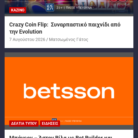
ΚΑΖΊΝΟ
Crazy Coin Flip: Συναρπαστικό παιχνίδι από
την Evolution
7 Αυγούστου 2026
Ματσωμένος Γάτος
ΔΕΛΤΊΑ ΤΎΠΟΥ
ΕΙΔΉΣΕΙΣ
Μπάγερν – Άστον Βίλα με Bet Builder και