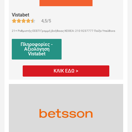
Vistabet
4,5/5
21+ Ρυθμιστής ΕΕΕΠ Γραμμή βοήθειας ΚΕΘΕΑ: 210 9237777 Παίξε Υπεύθυνα
Πληροφορίες -
Αξιολόγηση
Vistabet
ΚΛΙΚ ΕΔΩ >