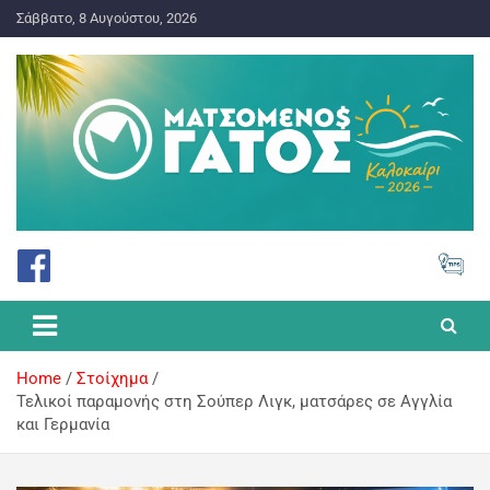
Σάββατο, 8 Αυγούστου, 2026
ΠΡΟΓΝΩΣΤΙΚΑ ΓΙΑ ΤΟ ΣΤΟΙΧΗΜΑ
Ματσωμένος Γάτος – Όλα για
το Στοίχημα
Home
Στοίχημα
Τελικοί παραμονής στη Σούπερ Λιγκ, ματσάρες σε Αγγλία
και Γερμανία