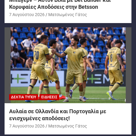
Κορυφαίες Αποδόσεις στην Betsson
7 Αυγούστου 2026
Ματσωμένος Γάτος
ΔΕΛΤΊΑ ΤΎΠΟΥ
ΕΙΔΉΣΕΙΣ
Αυλαία σε Ολλανδία και Πορτογαλία με
ενισχυμένες αποδόσεις!
7 Αυγούστου 2026
Ματσωμένος Γάτος