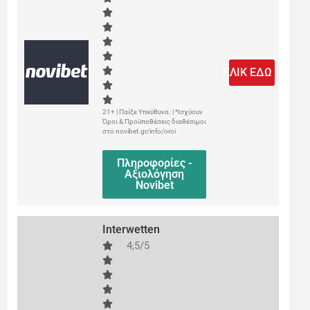
ΚΛΙΚ ΕΔΩ >
21+ | Παίξε Υπεύθυνα. | *Ισχύουν
Όροι & Προϋποθέσεις διαθέσιμοι
στο novibet.gr/info/oroi
Πληροφορίες -
Αξιολόγηση
Novibet
Interwetten
4,5/5