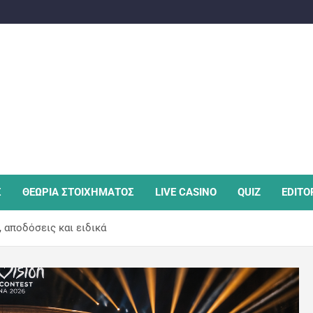
Σ
ΘΕΩΡΙΑ ΣΤΟΙΧΗΜΑΤΟΣ
LIVE CASINO
QUIZ
EDITO
, αποδόσεις και ειδικά