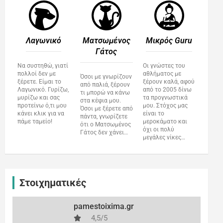
Λαγωνικό
Ματσωμένος
Μικρός Guru​
Γάτος​
Να συστηθώ, γιατί
Οι γνώστες του
πολλοί δεν με
αθλήματος με
Όσοι με γνωρίζουν
ξέρετε. Είμαι το
ξέρουν καλά, αφού
από παλιά, ξέρουν
Λαγωνικό. Γυρίζω,
από το 2005 δίνω
τι μπορώ να κάνω
μυρίζω και σας
τα προγνωστικά
στα κέφια μου.
προτείνω ό,τι μου
μου. Στόχος μας
Όσοι με ξέρετε από
κάνει κλικ για να
είναι το
πάντα, γνωρίζετε
πάμε ταμείο!
μεροκάματο και
ότι ο Ματσωμένος
όχι οι πολύ
Γάτος δεν χάνει…
μεγάλες νίκες…
Στοιχηματικές
pamestoixima.gr
4,5/5