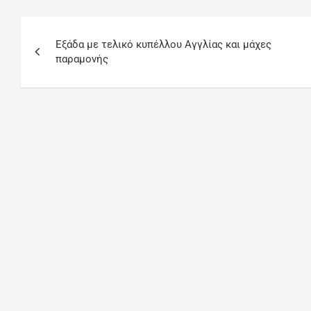
Εξάδα με τελικό κυπέλλου Αγγλίας και μάχες
παραμονής