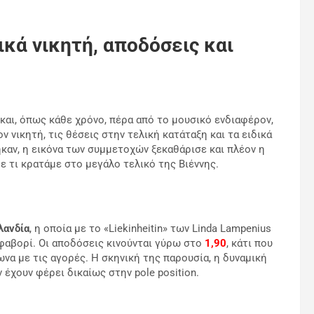
ικά νικητή, αποδόσεις και
αι, όπως κάθε χρόνο, πέρα από το μουσικό ενδιαφέρον,
ν νικητή, τις θέσεις στην τελική κατάταξη και τα ειδικά
καν, η εικόνα των συμμετοχών ξεκαθάρισε και πλέον η
με τι κρατάμε στο μεγάλο τελικό της Βιέννης.
λανδία
, η οποία με το «Liekinheitin» των Linda Lampenius
 φαβορί. Οι αποδόσεις κινούνται γύρω στο
1,90
, κάτι που
α με τις αγορές. Η σκηνική της παρουσία, η δυναμική
 έχουν φέρει δικαίως στην pole position.