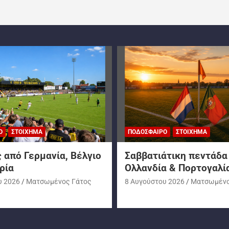
Ο
ΣΤΟΊΧΗΜΑ
ΠΟΔΌΣΦΑΙΡΟ
ΣΤΟΊΧΗΜΑ
 από Γερμανία, Βέλγιο
Σαββατιάτικη πεντάδα
ρία
Ολλανδία & Πορτογαλί
υ 2026
Ματσωμένος Γάτος
8 Αυγούστου 2026
Ματσωμένο