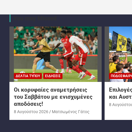
You may Missed
ΔΕΛΤΊΑ ΤΎΠΟΥ
ΕΙΔΉΣΕΙΣ
ΠΟΔΌΣΦΑΙΡ
Oι κορυφαίες αναμετρήσεις
Επιλογές
του Σαββάτου με ενισχυμένες
και Αυστ
αποδόσεις!
8 Αυγούστο
8 Αυγούστου 2026
Ματσωμένος Γάτος