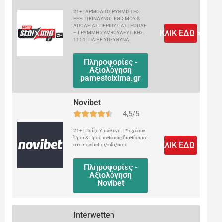
21+ | ΑΡΜΟΔΙΟΣ ΡΥΘΜΙΣΤΗΣ
ΕΕΕΠ | ΚΙΝΔΥΝΟΣ ΕΘΙΣΜΟΥ &
ΑΠΩΛΕΙΑΣ ΠΕΡΙΟΥΣΙΑΣ | ΕΟΠΑΕ
ΚΛΙΚ ΕΔΩ >
– ΓΡΑΜΜΗ ΣΥΜΒΟΥΛΕΥΤΙΚΗΣ:
1114 | ΠΑΙΞΕ ΥΠΕΥΘΥΝΑ
Πληροφορίες -
Αξιολόγηση
pamestoixima.gr
Novibet
4,5/5
21+ | Παίξε Υπεύθυνα. | *Ισχύουν
Όροι & Προϋποθέσεις διαθέσιμοι
ΚΛΙΚ ΕΔΩ >
στο novibet.gr/info/oroi
Πληροφορίες -
Αξιολόγηση
Novibet
Interwetten