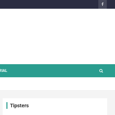
RIAL
Tipsters