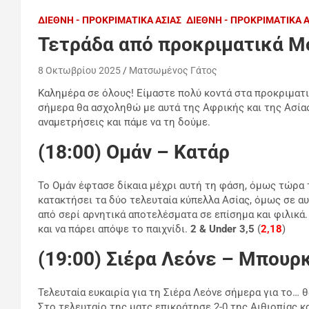
ΔΙΕΘΝΉ - ΠΡΟΚΡΙΜΑΤΙΚΆ ΑΣΊΑΣ
ΔΙΕΘΝΉ - ΠΡΟΚΡΙΜΑΤΙΚΆ 
Τετράδα από προκριματικά Μο
8 Οκτωβρίου 2025
Ματσωμένος Γάτος
Καλημέρα σε όλους! Είμαστε πολύ κοντά στα προκριματ
σήμερα θα ασχοληθώ με αυτά της Αφρικής και της Ασίας
αναμετρήσεις και πάμε να τη δούμε.
(18:00) Ομάν – Κατάρ
To Oμάν έφτασε δίκαια μέχρι αυτή τη φάση, όμως τώρα τ
κατακτήσει τα δύο τελευταία κύπελλα Ασίας, όμως σε α
από σερί αρνητικά αποτελέσματα σε επίσημα και φιλικ
και να πάρει απόψε το παιχνίδι.
2 & Under 3,5
(
2,18
)
(19:00) Σιέρα Λεόνε – Μπουρ
Τελευταία ευκαιρία για τη Σιέρα Λεόνε σήμερα για το… 
Στο τελευταίο της ματς επικράτησε 2-0 της Αιθιοπίας κ