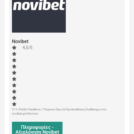
Novibet
4,5/5
21+ | Παίξε Υπεύθυνα. | *Ισχύουν Όροι & Προϋποθέσεις διαθέσιμοι στο
novibet.gr/info/oroi
Πληροφορίες -
Αξιολόγηση Novibet