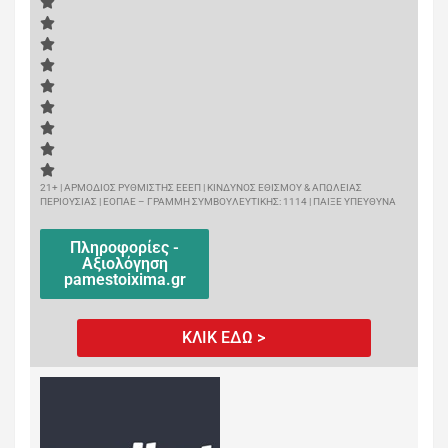
21+ | ΑΡΜΟΔΙΟΣ ΡΥΘΜΙΣΤΗΣ ΕΕΕΠ | ΚΙΝΔΥΝΟΣ ΕΘΙΣΜΟΥ & ΑΠΩΛΕΙΑΣ
ΠΕΡΙΟΥΣΙΑΣ | ΕΟΠΑΕ – ΓΡΑΜΜΗ ΣΥΜΒΟΥΛΕΥΤΙΚΗΣ: 1114 | ΠΑΙΞΕ ΥΠΕΥΘΥΝΑ
Πληροφορίες -
Αξιολόγηση
pamestoixima.gr
ΚΛΙΚ ΕΔΩ >