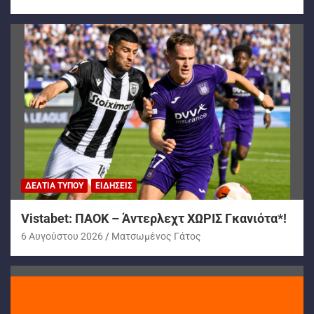
ΔΕΛΤΊΑ ΤΎΠΟΥ
ΕΙΔΉΣΕΙΣ
Vistabet: ΠΑΟΚ – Άντερλεχτ ΧΩΡΙΣ Γκανιότα*!
6 Αυγούστου 2026
Ματσωμένος Γάτος