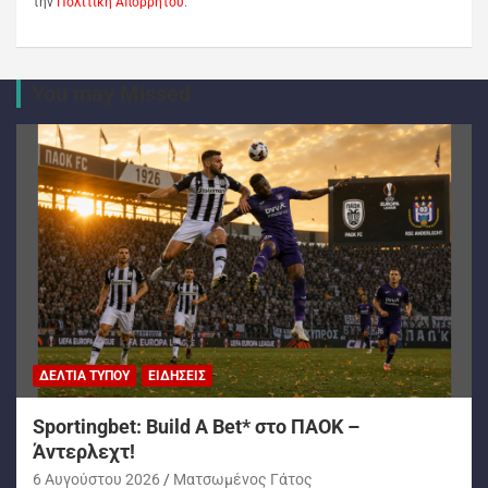
την
Πολιτική Απορρήτου
.
You may Missed
ΔΕΛΤΊΑ ΤΎΠΟΥ
ΕΙΔΉΣΕΙΣ
Sportingbet: Build A Bet* στο ΠΑΟΚ –
Άντερλεχτ!
6 Αυγούστου 2026
Ματσωμένος Γάτος