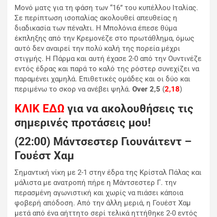
Moνό ματς για τη φάση των “16” του κυπέλλου Ιταλίας.
Σε περίπτωση ισοπαλίας ακολουθεί απευθείας η
διαδικασία των πέναλτι. Η Μπολόνια έπεσε θύμα
έκπληξης από την Κρεμονέζε στο πρωτάθλημα, όμως
αυτό δεν αναιρεί την πολύ καλή της πορεία μέχρι
στιγμής. Η Πάρμα και αυτή έχασε 2-0 από την Ουντινέζε
εντός έδρας και παρά το καλό της ρόστερ συνεχίζει να
παραμένει χαμηλά. Επιθετικές ομάδες και οι δύο και
περιμένω το σκορ να ανέβει ψηλά.
Over 2,5
(
2,18
)
KΛΙΚ ΕΔΩ
για να ακολουθήσεις τις
σημερινές προτάσεις μου!
(22:00) Μάντσεστερ Γιουνάιτεντ –
Γουέστ Χαμ
Σημαντική νίκη με 2-1 στην έδρα της Κρίσταλ Πάλας και
μάλιστα με ανατροπή πήρε η Μάντσεστερ Γ. την
περασμένη αγωνιστική και χωρίς να πιάσει κάποια
φοβερή απόδοση. Από την άλλη μεριά, η Γουέστ Χαμ
μετά από ένα αήττητο σερί τελικά ηττήθηκε 2-0 εντός