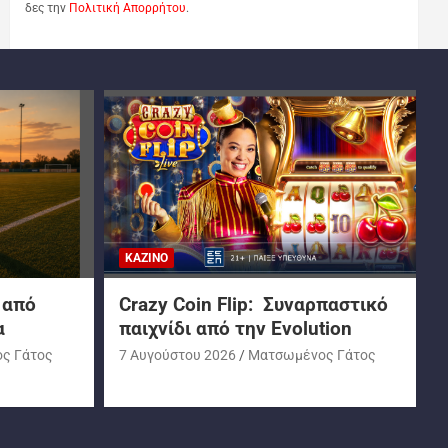
δες την
Πολιτική Απορρήτου
.
ΚΑΖΊΝΟ
 από
Crazy Coin Flip: Συναρπαστικό
α
παιχνίδι από την Evolution
ς Γάτος
7 Αυγούστου 2026
Ματσωμένος Γάτος