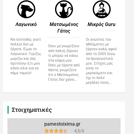
Λαγωνικό
Ματσωμένος
Μικρός Guru​
Γάτος​
Να συστηθώ, γιατί
Οι γνώστες του
πολλοί δεν με
αθλήματος με
Όσοι με γνωρίζουν
ξέρετε. Είμαι το
ξέρουν καλά, αφού
από παλιά, ξέρουν
Λαγωνικό. Γυρίζω,
από το 2005 δίνω
τι μπορώ να κάνω
μυρίζω και σας
τα προγνωστικά
στα κέφια μου.
προτείνω ό,τι μου
μου. Στόχος μας
Όσοι με ξέρετε από
κάνει κλικ για να
είναι το
πάντα, γνωρίζετε
πάμε ταμείο!
μεροκάματο και
ότι ο Ματσωμένος
όχι οι πολύ
Γάτος δεν χάνει…
μεγάλες νίκες…
Στοιχηματικές
pamestoixima.gr
4,5/5