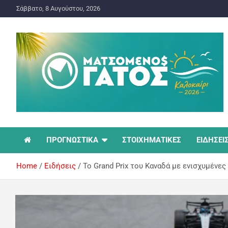
Σάββατο, 8 Αυγούστου, 2026
ΠΡΟΓΝΩΣΤΙΚΑ ΓΙΑ ΤΟ ΣΤΟΙΧΗΜΑ
Ματσωμένος Γάτος –
ΠΡΟΓΝΩΣΤΙΚΑ
ΣΤΟΙΧΗΜΑΤΙΚΕΣ
ΕΙΔΗΣΕΙ
Όλα για το Στοίχημα
Home
Ειδήσεις
Το Grand Prix του Καναδά με ενισχυμένες