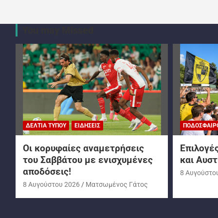
You may Missed
ΔΕΛΤΊΑ ΤΎΠΟΥ
ΕΙΔΉΣΕΙΣ
ΠΟΔΌΣΦΑΙΡ
Oι κορυφαίες αναμετρήσεις
Επιλογές
του Σαββάτου με ενισχυμένες
και Αυστ
αποδόσεις!
8 Αυγούστο
8 Αυγούστου 2026
Ματσωμένος Γάτος