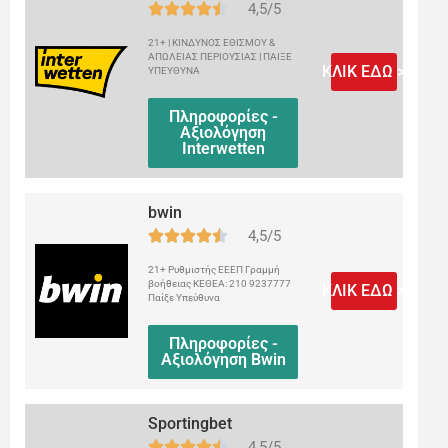
4,5/5
21+ | ΚΙΝΔΥΝΟΣ ΕΘΙΣΜΟΥ &
ΑΠΩΛΕΙΑΣ ΠΕΡΙΟΥΣΙΑΣ | ΠΑΙΞΕ
ΚΛΙΚ ΕΔΩ >
ΥΠΕΥΘΥΝΑ
Πληροφορίες -
Αξιολόγηση
Interwetten
bwin
4,5/5
21+ Ρυθμιστής ΕΕΕΠ Γραμμή
βοήθειας ΚΕΘΕΑ: 210 9237777
ΚΛΙΚ ΕΔΩ >
Παίξε Υπεύθυνα
Πληροφορίες -
Αξιολόγηση Bwin
Sportingbet
4,5/5