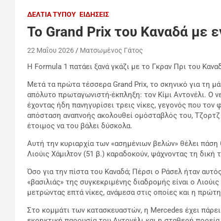
ΔΕΛΤΊΑ ΤΎΠΟΥ
ΕΙΔΉΣΕΙΣ
Το Grand Prix του Καναδά με 
22 Μαΐου 2026
Ματσωμένος Γάτος
Η Formula 1 πατάει ξανά γκάζι με το Γκραν Πρι του Κανα
Μετά τα πρώτα τέσσερα Grand Prix, το σκηνικό για τη μά
απόλυτο πρωταγωνιστή-έκπληξη: τον Κίμι Αντονέλι. Ο ν
έχοντας ήδη πανηγυρίσει τρεις νίκες, γεγονός που τον
απόσταση αναπνοής ακολουθεί ομόσταβλός του, Τζορτζ Ρ
έτοιμος να του βάλει δύσκολα.
Αυτή την κυριαρχία των «ασημένιων βελών» θέλει πάση θυ
Λιούις Χάμιλτον (51 β.) καραδοκούν, ψάχνοντας τη δική 
Όσο για την πίστα του Καναδά; Πέρσι ο Ράσελ ήταν αυτ
«βασιλιάς» της συγκεκριμένης διαδρομής είναι ο Λιούις 
μετρώντας επτά νίκες, ανάμεσα στις οποίες και η πρώτη
Στο κομμάτι των κατασκευαστών, η Mercedes έχει πάρει
εκρηκτική παρουσία του Αντονέλι και η σταθερή πορεία