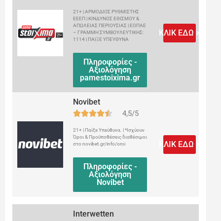
21+ | ΑΡΜΟΔΙΟΣ ΡΥΘΜΙΣΤΗΣ
ΕΕΕΠ | ΚΙΝΔΥΝΟΣ ΕΘΙΣΜΟΥ &
ΑΠΩΛΕΙΑΣ ΠΕΡΙΟΥΣΙΑΣ | ΕΟΠΑΕ
ΚΛΙΚ ΕΔΩ >
– ΓΡΑΜΜΗ ΣΥΜΒΟΥΛΕΥΤΙΚΗΣ:
1114 | ΠΑΙΞΕ ΥΠΕΥΘΥΝΑ
Πληροφορίες -
Αξιολόγηση
pamestoixima.gr
Novibet
4,5/5
21+ | Παίξε Υπεύθυνα. | *Ισχύουν
Όροι & Προϋποθέσεις διαθέσιμοι
ΚΛΙΚ ΕΔΩ >
στο novibet.gr/info/oroi
Πληροφορίες -
Αξιολόγηση
Novibet
Interwetten