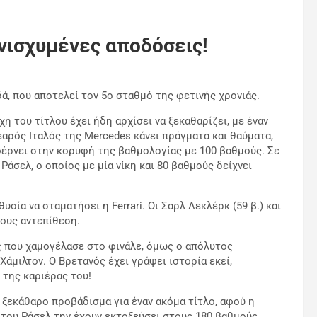
ενισχυμένες αποδόσεις!
δά, που αποτελεί τον 5ο σταθμό της φετινής χρονιάς.
χη του τίτλου έχει ήδη αρχίσει να ξεκαθαρίζει, με έναν
εαρός Ιταλός της Mercedes κάνει πράγματα και θαύματα,
 φέρνει στην κορυφή της βαθμολογίας με 100 βαθμούς. Σε
άσελ, ο οποίος με μία νίκη και 80 βαθμούς δείχνει
σία να σταματήσει η Ferrari. Οι Σαρλ Λεκλέρκ (59 β.) και
τους αντεπίθεση.
ός που χαμογέλασε στο φινάλε, όμως ο απόλυτος
Χάμιλτον. Ο Βρετανός έχει γράψει ιστορία εκεί,
 της καριέρας του!
 ξεκάθαρο προβάδισμα για έναν ακόμα τίτλο, αφού η
 του Ράσελ την έχουν εκτοξεύσει στους 180 βαθμούς.