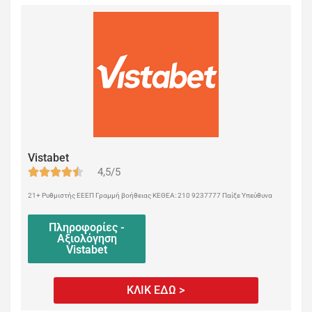
Vistabet
4,5/5
21+ Ρυθμιστής ΕΕΕΠ Γραμμή βοήθειας ΚΕΘΕΑ: 210 9237777 Παίξε Υπεύθυνα
Πληροφορίες -
Αξιολόγηση
Vistabet
ΚΛΙΚ ΕΔΩ >