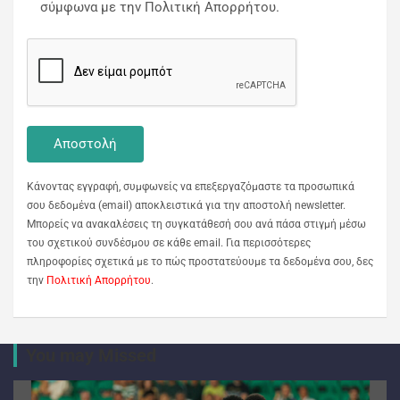
σύμφωνα με την Πολιτική Απορρήτου.
Κάνοντας εγγραφή, συμφωνείς να επεξεργαζόμαστε τα προσωπικά
σου δεδομένα (email) αποκλειστικά για την αποστολή newsletter.
Μπορείς να ανακαλέσεις τη συγκατάθεσή σου ανά πάσα στιγμή μέσω
του σχετικού συνδέσμου σε κάθε email. Για περισσότερες
πληροφορίες σχετικά με το πώς προστατεύουμε τα δεδομένα σου, δες
την
Πολιτική Απορρήτου
.
You may Missed