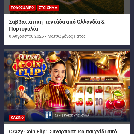
ΠΟΔΌΣΦΑΙΡΟ
ΣΤΟΊΧΗΜΑ
Σαββατιάτικη πεντάδα από Ολλανδία &
Πορτογαλία
8 Αυγούστου 2026
Ματσωμένος Γάτος
ΚΑΖΊΝΟ
Crazy Coin Flip: Συναρπαστικό παιχνίδι από