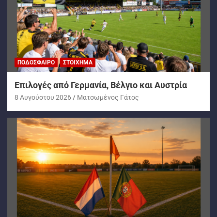
ΠΟΔΌΣΦΑΙΡΟ
ΣΤΟΊΧΗΜΑ
Επιλογές από Γερμανία, Βέλγιο και Αυστρία
8 Αυγούστου 2026
Ματσωμένος Γάτος