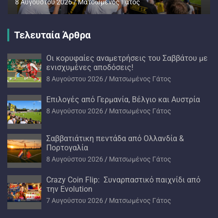
8 Αυγούστου 2026
Ματσωμένος Γάτος
Τελευταία Άρθρα
Oι κορυφαίες αναμετρήσεις του Σαββάτου με
ενισχυμένες αποδόσεις!
8 Αυγούστου 2026
Ματσωμένος Γάτος
Επιλογές από Γερμανία, Βέλγιο και Αυστρία
8 Αυγούστου 2026
Ματσωμένος Γάτος
Σαββατιάτικη πεντάδα από Ολλανδία &
Πορτογαλία
8 Αυγούστου 2026
Ματσωμένος Γάτος
Crazy Coin Flip: Συναρπαστικό παιχνίδι από
την Evolution
7 Αυγούστου 2026
Ματσωμένος Γάτος