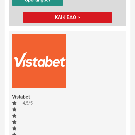
ΚΛΙΚ ΕΔΩ >
Vistabet
4,5/5