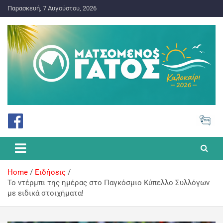
Παρασκευή, 7 Αυγούστου, 2026
ΠΡΟΓΝΩΣΤΙΚΑ ΓΙΑ ΤΟ ΣΤΟΙΧΗΜΑ
Ματσωμένος Γάτος – Όλα για
το Στοίχημα
Home
Ειδήσεις
Το ντέρμπι της ημέρας στο Παγκόσμιο Κύπελλο Συλλόγων
με ειδικά στοιχήματα!