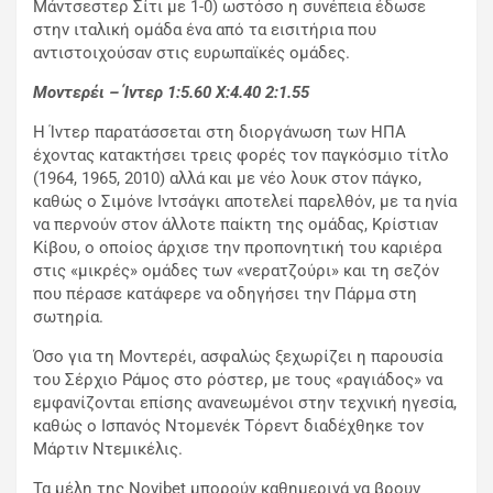
Μάντσεστερ Σίτι με 1-0) ωστόσο η συνέπεια έδωσε
στην ιταλική ομάδα ένα από τα εισιτήρια που
αντιστοιχούσαν στις ευρωπαϊκές ομάδες.
Μοντερέι – Ίντερ 1:5.60
X
:4.40 2:1.55
Η Ίντερ παρατάσσεται στη διοργάνωση των ΗΠΑ
έχοντας κατακτήσει τρεις φορές τον παγκόσμιο τίτλο
(1964, 1965, 2010) αλλά και με νέο λουκ στον πάγκο,
καθώς ο Σιμόνε Ιντσάγκι αποτελεί παρελθόν, με τα ηνία
να περνούν στον άλλοτε παίκτη της ομάδας, Κρίστιαν
Κίβου, ο οποίος άρχισε την προπονητική του καριέρα
στις «μικρές» ομάδες των «νερατζούρι» και τη σεζόν
που πέρασε κατάφερε να οδηγήσει την Πάρμα στη
σωτηρία.
Όσο για τη Μοντερέι, ασφαλώς ξεχωρίζει η παρουσία
του Σέρχιο Ράμος στο ρόστερ, με τους «ραγιάδος» να
εμφανίζονται επίσης ανανεωμένοι στην τεχνική ηγεσία,
καθώς ο Ισπανός Ντομενέκ Τόρεντ διαδέχθηκε τον
Μάρτιν Ντεμικέλις.
Τα μέλη της Novibet μπορούν καθημερινά να βρουν