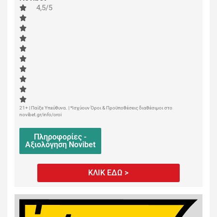
4,5/5
21+ | Παίξε Υπεύθυνα. | *Ισχύουν Όροι & Προϋποθέσεις διαθέσιμοι στο
novibet.gr/info/oroi
Πληροφορίες -
Αξιολόγηση Novibet
ΚΛΙΚ ΕΔΩ >