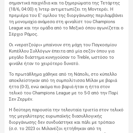
σημαντικά παιχνίδια και τα ξημερώματα της Τετάρτης
(18/6, 04:00) η Ίντερ αντιμετωπίζει τη Μοντερέι. Η
πρεμιέρα του Ε’ ομίλου της διοργάνωσης περιλαμβάνει
τη μονομαχία ανάμεσα στη φιναλίστ του Champions
League και την ομάδα από το Μεξικό όπου αγωνίζεται ο
Σέρχιο Ράμος.
Οι «νερατζούρι» μπαίνουν στη μάχη του Παγκοσμίου
Κυπέλλου Συλλόγων έπειτα από μία σεζόν όπου για
μεγάλο διάστημα κυνηγούσαν το Treble, ωστόσο το
φινάλε ήταν το χειρότερο δυνατό.
Το πρωτάθλημα χάθηκε από τη Νάπολι, στο κύπελλο
αποκλείστηκαν από τη συμπολίτισσα Μίλαν με βαριά
ήττα (0-3), ενώ ακόμα πιο βαριά ήταν η ήττα στον
τελικό του Champions League με το 5-0 από την Παρί
Σεν Ζερμέν.
Η δεύτερη παρουσία την τελευταία τριετία στον τελικό
της μεγαλύτερης ευρωπαϊκής διασυλλογικής
διοργάνωσης δεν συνδυάστηκε και πάλι με τρόπαιο
(σ.σ. το 2023 οι Μιλανέζοι ηττήθηκαν από τη