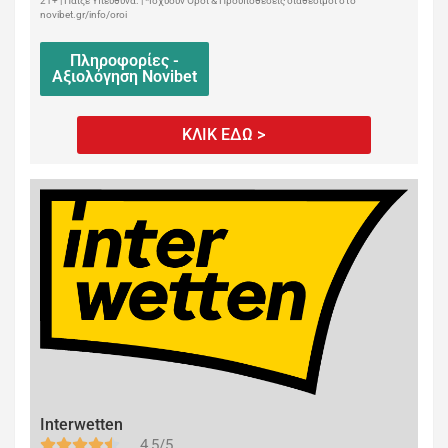
21+ | Παίξε Υπεύθυνα. | *Ισχύουν Όροι & Προϋποθέσεις διαθέσιμοι στο
novibet.gr/info/oroi
Πληροφορίες -
Αξιολόγηση Novibet
ΚΛΙΚ ΕΔΩ >
Interwetten
4,5/5