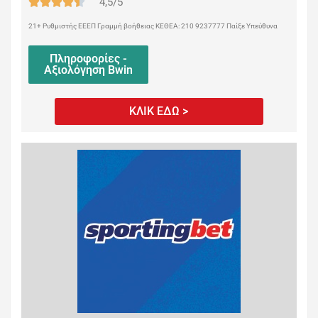
4,5/5
21+ Ρυθμιστής ΕΕΕΠ Γραμμή βοήθειας ΚΕΘΕΑ: 210 9237777 Παίξε Υπεύθυνα
Πληροφορίες -
Αξιολόγηση Bwin
ΚΛΙΚ ΕΔΩ >