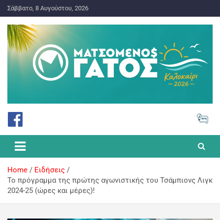
Σάββατο, 8 Αυγούστου, 2026
ΠΡΟΓΝΩΣΤΙΚΑ ΓΙΑ ΤΟ ΣΤΟΙΧΗΜΑ
Ματσωμένος Γάτος – Όλα για
το Στοίχημα
Home
Ειδήσεις
Το πρόγραμμα της πρώτης αγωνιστικής του Τσάμπιονς Λιγκ
2024-25 (ώρες και μέρες)!