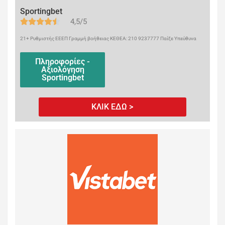
Sportingbet
4,5/5
21+ Ρυθμιστής ΕΕΕΠ Γραμμή βοήθειας ΚΕΘΕΑ: 210 9237777 Παίξε Υπεύθυνα
Πληροφορίες -
Αξιολόγηση
Sportingbet
ΚΛΙΚ ΕΔΩ >