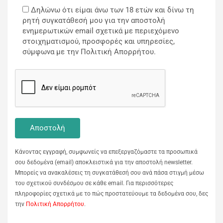
Δηλώνω ότι είμαι άνω των 18 ετών και δίνω τη
ρητή συγκατάθεσή μου για την αποστολή
ενημερωτικών email σχετικά με περιεχόμενο
στοιχηματισμού, προσφορές και υπηρεσίες,
σύμφωνα με την Πολιτική Απορρήτου.
Κάνοντας εγγραφή, συμφωνείς να επεξεργαζόμαστε τα προσωπικά
σου δεδομένα (email) αποκλειστικά για την αποστολή newsletter.
Μπορείς να ανακαλέσεις τη συγκατάθεσή σου ανά πάσα στιγμή μέσω
του σχετικού συνδέσμου σε κάθε email. Για περισσότερες
πληροφορίες σχετικά με το πώς προστατεύουμε τα δεδομένα σου, δες
την
Πολιτική Απορρήτου
.