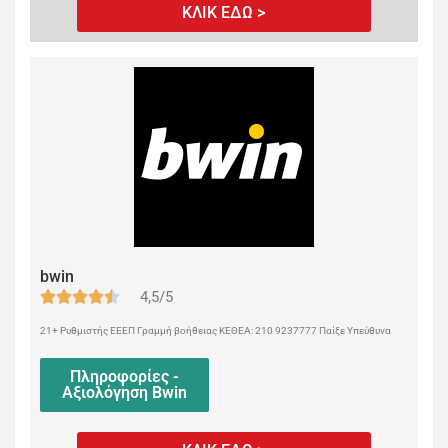
ΚΛΙΚ ΕΔΩ >
bwin
4,5/5
21+ Ρυθμιστής ΕΕΕΠ Γραμμή βοήθειας ΚΕΘΕΑ: 210 9237777 Παίξε Υπεύθυνα
Πληροφορίες -
Αξιολόγηση Bwin