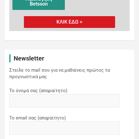
Betsson
ΚΛΙΚ ΕΔΩ >
Newsletter
Στείλε το mail σου για να μαθαίνεις πρώτος τα
προγνωστικά μας
Το όνομά σας (απαραίτητο)
Το email σας (απαραίτητο)