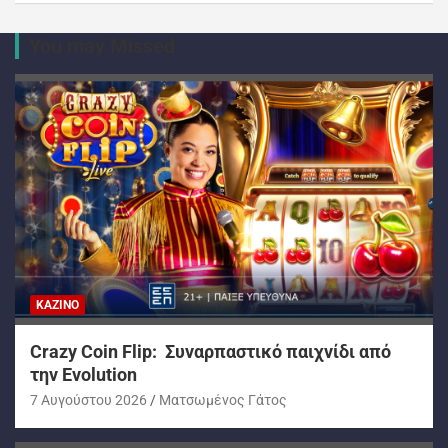
You may Missed
ΚΑΖΊΝΟ
Crazy Coin Flip: Συναρπαστικό παιχνίδι από
την Evolution
7 Αυγούστου 2026
Ματσωμένος Γάτος