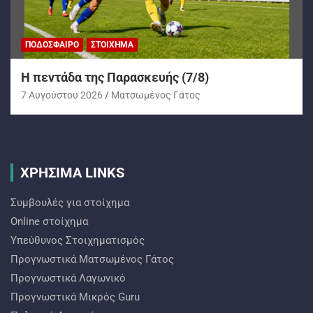
ΠΟΔΌΣΦΑΙΡΟ
ΣΤΟΊΧΗΜΑ
H πεντάδα της Παρασκευής (7/8)
7 Αυγούστου 2026
Ματσωμένος Γάτος
ΧΡΗΣΙΜΑ LINKS
Συμβουλές για στοίχημα
Online στοίχημα
Υπεύθυνος Στοιχηματισμός
Προγνωστικά Ματσωμένος Γάτος
Προγνωστικά Λαγωνικό
Προγνωστικά Mικρός Guru