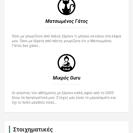
Ματσωμένος Γάτος​
Όσοι με γνωρίζουν από παλιά, ξέρουν τι μπορώ να κάνω στα κέφια
μου. Όσοι με ξέρετε από πάντα, γνωρίζετε ότι ο Ματσωμένος
Γάτος δεν χάνει…
Μικρός Guru​
Οι γνώστες του αθλήματος με ξέρουν καλά, αφού από το 2005
δίνω τα προγνωστικά μου. Στόχος μας είναι το μεροκάματο και
όχι οι πολύ μεγάλες νίκες…
Στοιχηματικές