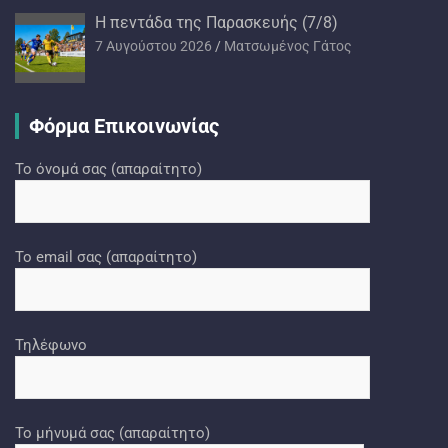
H πεντάδα της Παρασκευής (7/8)
7 Αυγούστου 2026
Ματσωμένος Γάτος
Φόρμα Επικοινωνίας
Το όνομά σας (απαραίτητο)
Το email σας (απαραίτητο)
Τηλέφωνο
Το μήνυμά σας (απαραίτητο)