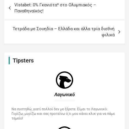
Vistabet: 0% Γκανιότα* στο Ολυμπιακός –
Παναθηναϊκός!
Τετράδα με Σουηδία – Ελλάδα και άλλα τρία διεθνή
φιλικά
Tipsters
Λαγωνικό
Να συστηθώ, γιατί πολλοί δεν με ξέρετε. Είμαι το Λαγωνικό.
Γυρίζω, μυρίζω και σας προτείνω ό,τι μου κάνει κλικ για να πάμε
ταμείο!