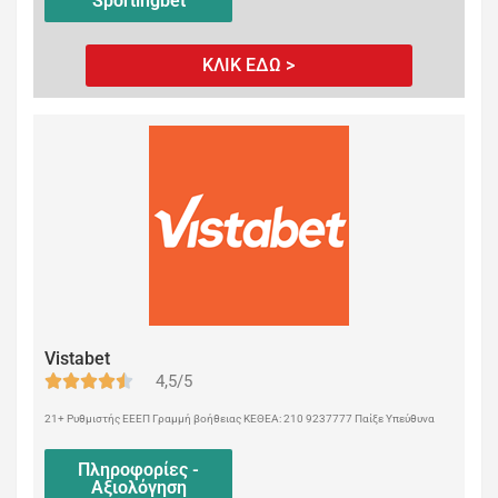
Sportingbet
ΚΛΙΚ ΕΔΩ >
Vistabet
4,5/5
21+ Ρυθμιστής ΕΕΕΠ Γραμμή βοήθειας ΚΕΘΕΑ: 210 9237777 Παίξε Υπεύθυνα
Πληροφορίες -
Αξιολόγηση