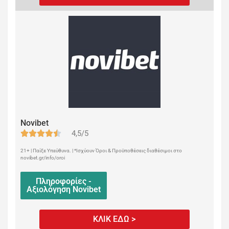
Novibet
4,5/5
21+ | Παίξε Υπεύθυνα. | *Ισχύουν Όροι & Προϋποθέσεις διαθέσιμοι στο
novibet.gr/info/oroi
Πληροφορίες -
Αξιολόγηση Novibet
ΚΛΙΚ ΕΔΩ >