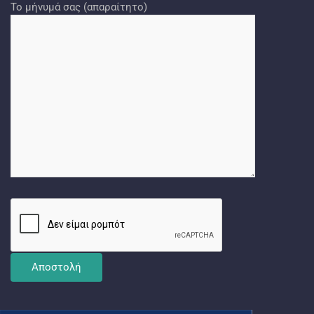
Το μήνυμά σας (απαραίτητο)