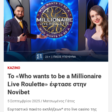
ΚΑΖΊΝΟ
To «Who wants to be a Millionaire
Live Roulette» έφτασε στην
Novibet
5 Σεπτεμβρίου 2025
Ματσωμένος Γάτος
Εορταστικό πακέτο εκπλήξεων* στο live casino της