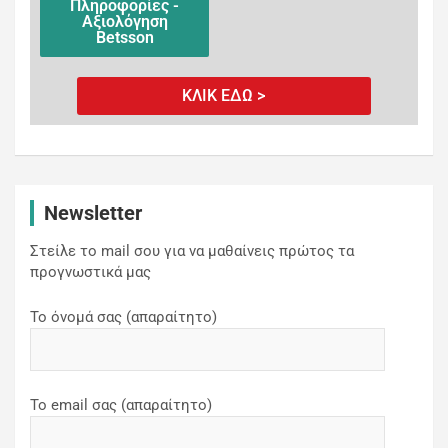
Πληροφορίες -
Αξιολόγηση
Betsson
ΚΛΙΚ ΕΔΩ >
Newsletter
Στείλε το mail σου για να μαθαίνεις πρώτος τα
προγνωστικά μας
Το όνομά σας (απαραίτητο)
Το email σας (απαραίτητο)