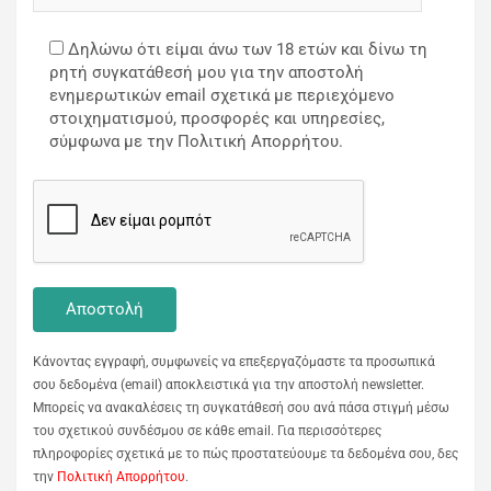
Δηλώνω ότι είμαι άνω των 18 ετών και δίνω τη
ρητή συγκατάθεσή μου για την αποστολή
ενημερωτικών email σχετικά με περιεχόμενο
στοιχηματισμού, προσφορές και υπηρεσίες,
σύμφωνα με την Πολιτική Απορρήτου.
Κάνοντας εγγραφή, συμφωνείς να επεξεργαζόμαστε τα προσωπικά
σου δεδομένα (email) αποκλειστικά για την αποστολή newsletter.
Μπορείς να ανακαλέσεις τη συγκατάθεσή σου ανά πάσα στιγμή μέσω
του σχετικού συνδέσμου σε κάθε email. Για περισσότερες
πληροφορίες σχετικά με το πώς προστατεύουμε τα δεδομένα σου, δες
την
Πολιτική Απορρήτου
.