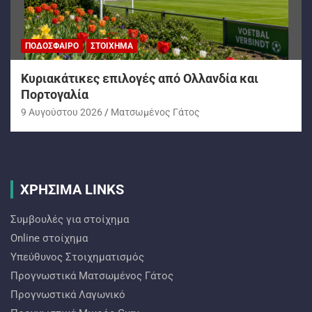
ΠΟΔΌΣΦΑΙΡΟ
ΣΤΟΊΧΗΜΑ
Kυριακάτικες επιλογές από Ολλανδία και
Πορτογαλία
9 Αυγούστου 2026
Ματσωμένος Γάτος
ΧΡΗΣΙΜΑ LINKS
Συμβουλές για στοίχημα
Online στοίχημα
Υπεύθυνος Στοιχηματισμός
Προγνωστικά Ματσωμένος Γάτος
Προγνωστικά Λαγωνικό