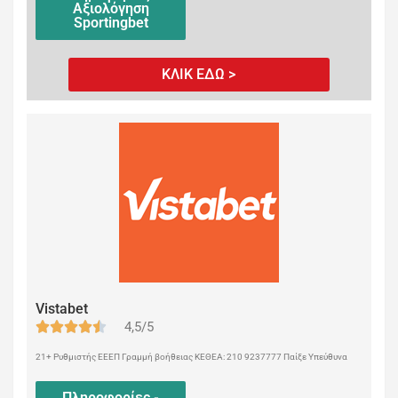
Αξιολόγηση
Sportingbet
ΚΛΙΚ ΕΔΩ >
Vistabet
4,5/5
21+ Ρυθμιστής ΕΕΕΠ Γραμμή βοήθειας ΚΕΘΕΑ: 210 9237777 Παίξε Υπεύθυνα
Πληροφορίες -