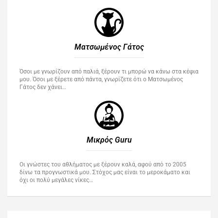
Ματσωμένος Γάτος​
Όσοι με γνωρίζουν από παλιά, ξέρουν τι μπορώ να κάνω στα κέφια
μου. Όσοι με ξέρετε από πάντα, γνωρίζετε ότι ο Ματσωμένος
Γάτος δεν χάνει…
Μικρός Guru​
Οι γνώστες του αθλήματος με ξέρουν καλά, αφού από το 2005
δίνω τα προγνωστικά μου. Στόχος μας είναι το μεροκάματο και
όχι οι πολύ μεγάλες νίκες…