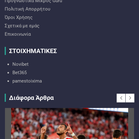
Προγνωστικά Mικρός Guru
Πολιτική Απορρήτου
Όροι Χρήσης
Σχετικά με εμάς
Επικοινωνία
ΣΤΟΙΧΗΜΑΤΙΚΕΣ
Novibet
Bet365
pamestoixima
Διάφορα Άρθρα