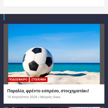
You may Missed
ΠΟΔΌΣΦΑΙΡΟ
ΣΤΟΊΧΗΜΑ
Παραλία, φρέντο εσπρέσο, στοιχηματάκι!
10 Αυγούστου 2026
Mικρός Guru