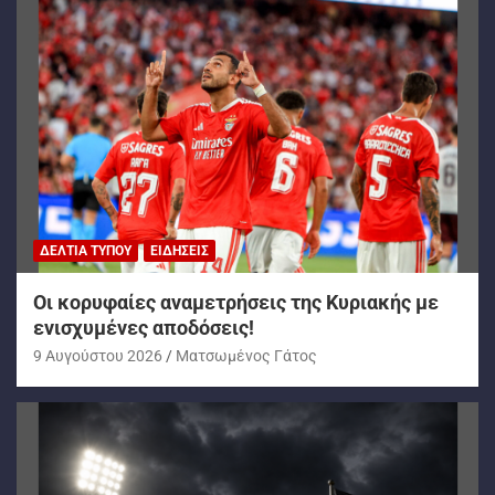
ΔΕΛΤΊΑ ΤΎΠΟΥ
ΕΙΔΉΣΕΙΣ
Oι κορυφαίες αναμετρήσεις της Κυριακής με
ενισχυμένες αποδόσεις!
9 Αυγούστου 2026
Ματσωμένος Γάτος