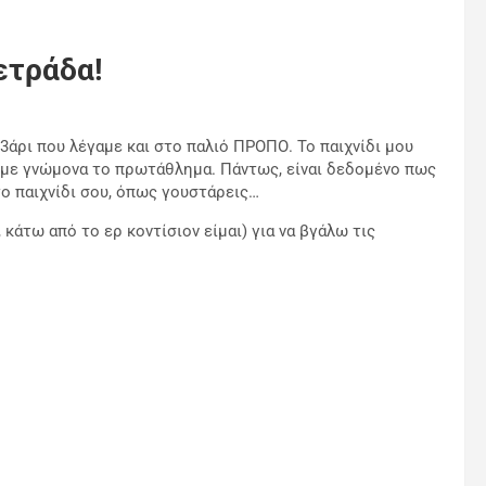
τετράδα!
3άρι που λέγαμε και στο παλιό ΠΡΟΠΟ. Το παιχνίδι μου
ως με γνώμονα το πρωτάθλημα. Πάντως, είναι δεδομένο πως
το παιχνίδι σου, όπως γουστάρεις…
κάτω από το ερ κοντίσιον είμαι) για να βγάλω τις