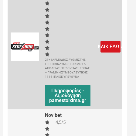
ΚΛΙΚ ΕΔΩ >
21+ | ΑΡΜΟΔΙΟΣ ΡΥΘΜΙΣΤΗΣ
ΕΕΕΠ | ΚΙΝΔΥΝΟΣ ΕΘΙΣΜΟΥ &
ΑΠΩΛΕΙΑΣ ΠΕΡΙΟΥΣΙΑΣ | ΕΟΠΑΕ
– ΓΡΑΜΜΗ ΣΥΜΒΟΥΛΕΥΤΙΚΗΣ:
1114 | ΠΑΙΞΕ ΥΠΕΥΘΥΝΑ
Πληροφορίες -
Αξιολόγηση
pamestoixima.gr
Novibet
4,5/5