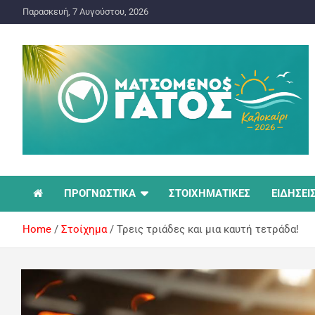
Παρασκευή, 7 Αυγούστου, 2026
ΠΡΟΓΝΩΣΤΙΚΑ ΓΙΑ ΤΟ ΣΤΟΙΧΗΜΑ
Ματσωμένος Γάτος –
ΠΡΟΓΝΩΣΤΙΚΑ
ΣΤΟΙΧΗΜΑΤΙΚΕΣ
ΕΙΔΗΣΕΙ
Όλα για το Στοίχημα
Home
Στοίχημα
Τρεις τριάδες και μια καυτή τετράδα!