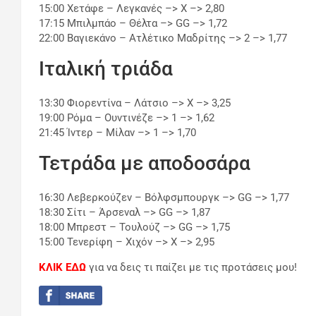
15:00 Χετάφε – Λεγκανές –> Χ –> 2,80
17:15 Μπιλμπάο – Θέλτα –> GG –> 1,72
22:00 Βαγιεκάνο – Ατλέτικο Μαδρίτης –> 2 –> 1,77
Ιταλική τριάδα
13:30 Φιορεντίνα – Λάτσιο –> Χ –> 3,25
19:00 Ρόμα – Ουντινέζε –> 1 –> 1,62
21:45 Ίντερ – Μίλαν –> 1 –> 1,70
Τετράδα με αποδοσάρα
16:30 Λεβερκούζεν – Βόλφσμπουργκ –> GG –> 1,77
18:30 Σίτι – Άρσεναλ –> GG –> 1,87
18:00 Μπρεστ – Τουλούζ –> GG –> 1,75
15:00 Τενερίφη – Χιχόν –> Χ –> 2,95
ΚΛΙΚ ΕΔΩ
για να δεις τι παίζει με τις προτάσεις μου!