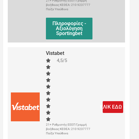
21+ Ρυθμιστής ΕΕΕΠ Γραμμή
βοήθειας ΚΕΘΕΑ: 210 9237777
Παίξε Υπεύθυνα
Πληροφορίες -
Αξιολόγηση
Sportingbet
Vistabet
4,5/5
ΚΛΙΚ ΕΔΩ >
21+ Ρυθμιστής ΕΕΕΠ Γραμμή
βοήθειας ΚΕΘΕΑ: 210 9237777
Παίξε Υπεύθυνα