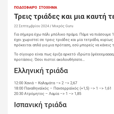
ΠΟΔΌΣΦΑΙΡΟ
ΣΤΟΊΧΗΜΑ
Τρεις τριάδες και μια καυτή 
22 Σεπτεμβρίου 2024
Mικρός Guru
Για σήμερα έχω πάλι μπόλικο πράμα. Πάμε να πιάσουμε 1
έχει χωριστεί σε τρεις τριάδες και μία τετράδα, κυρί
πρόκειται απλά για μια πρόταση, εσύ μπορείς να κάνεις 
Το σίγουρο είναι πως έριξα αρκετό ιδρώτα (ψέεεεμαααα, 
προτάσεις. Όσοι πιστοί ακολουθήσατε…
Ελληνική τριάδα
12:00 Χανιά – Καλαμάτα –> 2 –> 2,67
18:00 Παναθηναϊκός – Πανσερραϊκός (+1,5) –> 1 –> 1,61
20:30 Ατρόμητος – Λαμία –> 1 –> 1,85
Ισπανική τριάδα