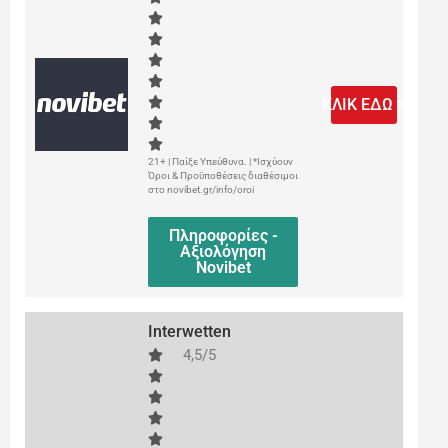
ΚΛΙΚ ΕΔΩ >
21+ | Παίξε Υπεύθυνα. | *Ισχύουν
Όροι & Προϋποθέσεις διαθέσιμοι
στο novibet.gr/info/oroi
Πληροφορίες -
Αξιολόγηση
Novibet
Interwetten
4,5/5