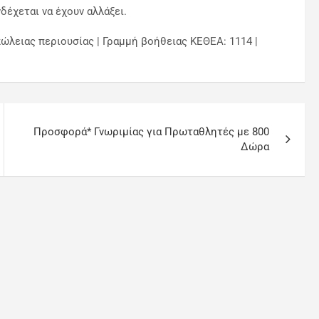
δέχεται να έχουν αλλάξει.
ώλειας περιουσίας | Γραμμή βοήθειας ΚΕΘΕΑ: 1114 |
Προσφορά* Γνωριμίας για Πρωταθλητές με 800
Δώρα