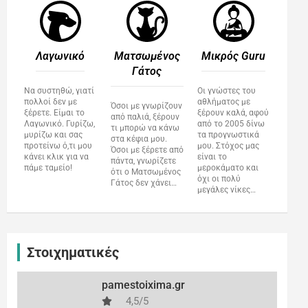
Λαγωνικό
Ματσωμένος
Μικρός Guru​
Γάτος​
Να συστηθώ, γιατί
Οι γνώστες του
πολλοί δεν με
αθλήματος με
Όσοι με γνωρίζουν
ξέρετε. Είμαι το
ξέρουν καλά, αφού
από παλιά, ξέρουν
Λαγωνικό. Γυρίζω,
από το 2005 δίνω
τι μπορώ να κάνω
μυρίζω και σας
τα προγνωστικά
στα κέφια μου.
προτείνω ό,τι μου
μου. Στόχος μας
Όσοι με ξέρετε από
κάνει κλικ για να
είναι το
πάντα, γνωρίζετε
πάμε ταμείο!
μεροκάματο και
ότι ο Ματσωμένος
όχι οι πολύ
Γάτος δεν χάνει…
μεγάλες νίκες…
Στοιχηματικές
pamestoixima.gr
4,5/5