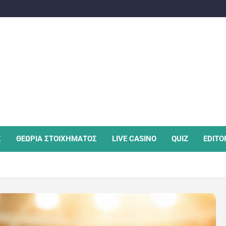
Σ
ΘΕΩΡΙΑ ΣΤΟΙΧΗΜΑΤΟΣ
LIVE CASINO
QUIZ
EDITO