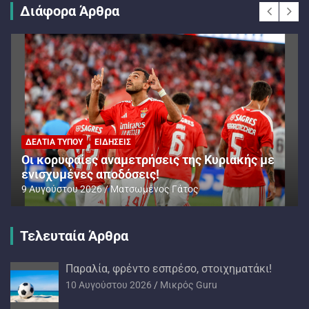
Διάφορα Άρθρα
ΔΕΛΤΊΑ ΤΎΠΟΥ
ΕΙΔΉΣΕΙΣ
Oι κορυφαίες αναμετρήσεις της Κυριακής με
ενισχυμένες αποδόσεις!
9 Αυγούστου 2026
Ματσωμένος Γάτος
Τελευταία Άρθρα
Παραλία, φρέντο εσπρέσο, στοιχηματάκι!
10 Αυγούστου 2026
Mικρός Guru