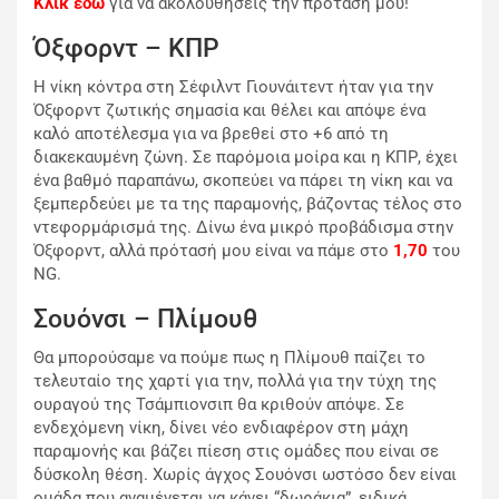
Κλικ εδώ
για να ακολουθήσεις την πρότασή μου!
Όξφορντ – ΚΠΡ
Η νίκη κόντρα στη Σέφιλντ Γιουνάιτεντ ήταν για την
Όξφορντ ζωτικής σημασία και θέλει και απόψε ένα
καλό αποτέλεσμα για να βρεθεί στο +6 από τη
διακεκαυμένη ζώνη. Σε παρόμοια μοίρα και η ΚΠΡ, έχει
ένα βαθμό παραπάνω, σκοπεύει να πάρει τη νίκη και να
ξεμπερδεύει με τα της παραμονής, βάζοντας τέλος στο
ντεφορμάρισμά της. Δίνω ένα μικρό προβάδισμα στην
Όξφορντ, αλλά πρότασή μου είναι να πάμε στο
1,70
του
NG.
Σουόνσι – Πλίμουθ
Θα μπορούσαμε να πούμε πως η Πλίμουθ παίζει το
τελευταίο της χαρτί για την, πολλά για την τύχη της
ουραγού της Τσάμπιονσιπ θα κριθούν απόψε. Σε
ενδεχόμενη νίκη, δίνει νέο ενδιαφέρον στη μάχη
παραμονής και βάζει πίεση στις ομάδες που είναι σε
δύσκολη θέση. Χωρίς άγχος Σουόνσι ωστόσο δεν είναι
ομάδα που αναμένεται να κάνει “δωράκια”, ειδικά