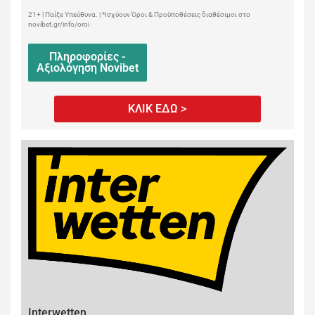
21+ | Παίξε Υπεύθυνα. | *Ισχύουν Όροι & Προϋποθέσεις διαθέσιμοι στο
novibet.gr/info/oroi
Πληροφορίες -
Αξιολόγηση Novibet
ΚΛΙΚ ΕΔΩ >
Interwetten