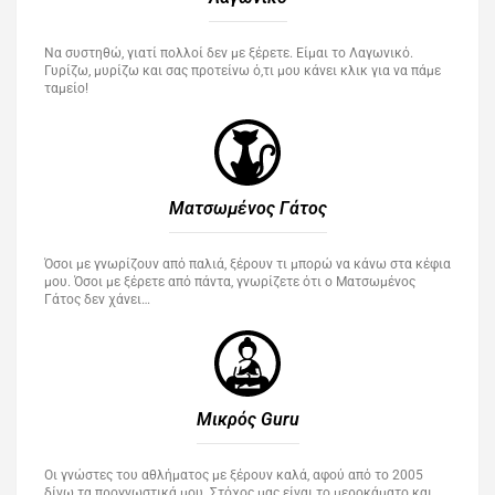
Να συστηθώ, γιατί πολλοί δεν με ξέρετε. Είμαι το Λαγωνικό.
Γυρίζω, μυρίζω και σας προτείνω ό,τι μου κάνει κλικ για να πάμε
ταμείο!
Ματσωμένος Γάτος​
Όσοι με γνωρίζουν από παλιά, ξέρουν τι μπορώ να κάνω στα κέφια
μου. Όσοι με ξέρετε από πάντα, γνωρίζετε ότι ο Ματσωμένος
Γάτος δεν χάνει…
Μικρός Guru​
Οι γνώστες του αθλήματος με ξέρουν καλά, αφού από το 2005
δίνω τα προγνωστικά μου. Στόχος μας είναι το μεροκάματο και