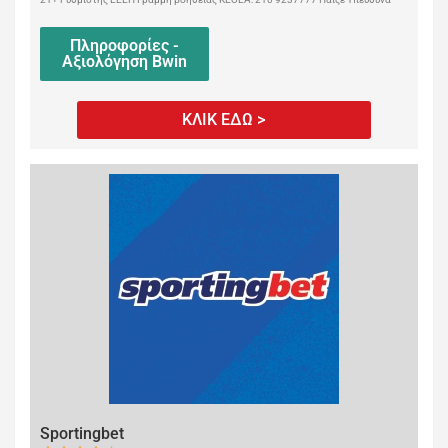
Πληροφορίες -
Αξιολόγηση Bwin
ΚΛΙΚ ΕΔΩ >
Sportingbet