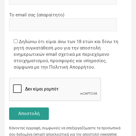
Το email σας (απαραίτητο)
Δηλώνω ότι είμαι άνω των 18 ετών και δίνω τη
ρητή συγκατάθεσή μου για την αποστολή
ενημερωτικών email σχετικά με περιεχόμενο
στοιχηματισμού, προσφορές και υπηρεσίες,
σύμφωνα με την Πολιτική Απορρήτου.
Κάνοντας εγγραφή, συμφωνείς να επεξεργαζόμαστε τα προσωπικά
σου δεδομένα (email) αποκλειστικά για την αποστολή newsletter.