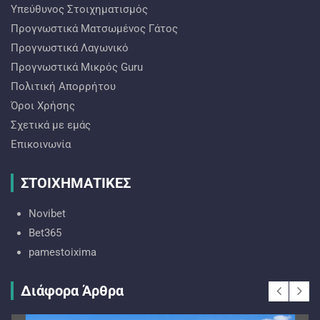
Υπεύθυνος Στοιχηματισμός
Προγνωστικά Ματσωμένος Γάτος
Προγνωστικά Λαγωνικό
Προγνωστικά Mικρός Guru
Πολιτική Απορρήτου
Όροι Χρήσης
Σχετικά με εμάς
Επικοινωνία
ΣΤΟΙΧΗΜΑΤΙΚΕΣ
Novibet
Bet365
pamestoixima
Διάφορα Άρθρα