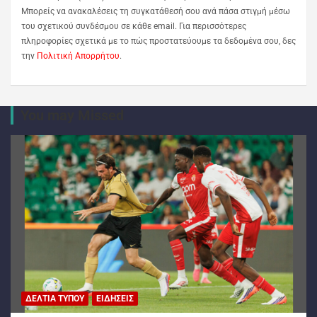
Μπορείς να ανακαλέσεις τη συγκατάθεσή σου ανά πάσα στιγμή μέσω
του σχετικού συνδέσμου σε κάθε email. Για περισσότερες
πληροφορίες σχετικά με το πώς προστατεύουμε τα δεδομένα σου, δες
την
Πολιτική Απορρήτου
.
You may Missed
ΔΕΛΤΊΑ ΤΎΠΟΥ
ΕΙΔΉΣΕΙΣ