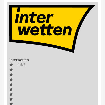
Interwetten
4,5/5