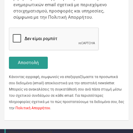
ενημερωτικών email σχετικά με περιεχόμενο
στοιχηματισμού, προσφορές και υπηρεσίες,
σύμφωνα με την Πολιτική Απορρήτου.
Κάνοντας εγγραφή, συμφωνείς να επεξεργαζόμαστε τα προσωπικά
σου δεδομένα (email) αποκλειστικά για την αποστολή newsletter.
Μπορείς να ανακαλέσεις τη συγκατάθεσή σου ανά πάσα στιγμή μέσω
του σχετικού συνδέσμου σε κάθε email. Για περισσότερες
πληροφορίες σχετικά με το πώς προστατεύουμε τα δεδομένα σου, δες
την
Πολιτική Απορρήτου
.