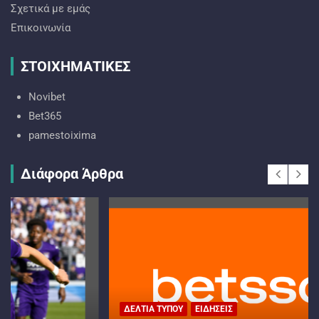
Σχετικά με εμάς
Επικοινωνία
ΣΤΟΙΧΗΜΑΤΙΚΕΣ
Novibet
Bet365
pamestoixima
Διάφορα Άρθρα
ΔΕΛΤΊΑ ΤΎΠΟΥ
ΕΙΔΉΣΕΙΣ