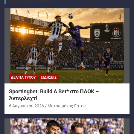
You may Missed
ΔΕΛΤΊΑ ΤΎΠΟΥ
ΕΙΔΉΣΕΙΣ
Sportingbet: Build A Bet* στο ΠΑΟΚ –
Άντερλεχτ!
6 Αυγούστου 2026
Ματσωμένος Γάτος