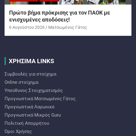
Πρώτο βήμα πρόκρισης για τον ΠΑΟΚ με
ενισχυμένες αποδόσεις!
6 Αυγούστου 2026
Ματσωμένος Γάτος
ΧΡΗΣΙΜΑ LINKS
Συμβουλές για στοίχημα
Online στοίχημα
Υπεύθυνος Στοιχηματισμός
Προγνωστικά Ματσωμένος Γάτος
Προγνωστικά Λαγωνικό
Προγνωστικά Mικρός Guru
Πολιτική Απορρήτου
Όροι Χρήσης