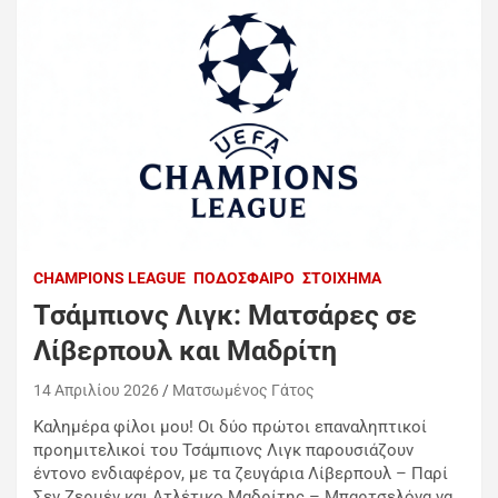
CHAMPIONS LEAGUE
ΠΟΔΌΣΦΑΙΡΟ
ΣΤΟΊΧΗΜΑ
Tσάμπιονς Λιγκ: Ματσάρες σε
Λίβερπουλ και Μαδρίτη
14 Απριλίου 2026
Ματσωμένος Γάτος
Καλημέρα φίλοι μου! Οι δύο πρώτοι επαναληπτικοί
προημιτελικοί του Τσάμπιονς Λιγκ παρουσιάζουν
έντονο ενδιαφέρον, με τα ζευγάρια
Λίβερπουλ
–
Παρί
Σεν Ζερμέν
και
Ατλέτικο Μαδρίτης
–
Μπαρτσελόνα
να