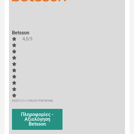
Betsson
4,5/5
ΕΕΕΠ | 21+ | ΠΑΙΞΕ ΥΠΕΥΘΥΝΑ
Πληροφορίες -
Αξιολόγηση
Betsson