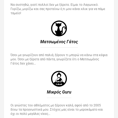
Να συστηθώ, γιατί πολλοί δεν με ξέρετε. Είμαι το Λαγωνικό.
Γυρίζω, μυρίζω και σας προτείνω ό,τι μου κάνει κλικ για να πάμε
ταμείο!
Ματσωμένος Γάτος​
Όσοι με γνωρίζουν από παλιά, ξέρουν τι μπορώ να κάνω στα κέφια
μου. Όσοι με ξέρετε από πάντα, γνωρίζετε ότι ο Ματσωμένος
Γάτος δεν χάνει…
Μικρός Guru​
Οι γνώστες του αθλήματος με ξέρουν καλά, αφού από το 2005
δίνω τα προγνωστικά μου. Στόχος μας είναι το μεροκάματο και
όχι οι πολύ μεγάλες νίκες…