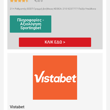
4,5/5
21+ Ρυθμιστής ΕΕΕΠ Γραμμή βοήθειας ΚΕΘΕΑ: 210 9237777 Παίξε Υπεύθυνα
Πληροφορίες -
Αξιολόγηση
Sportingbet
ΚΛΙΚ ΕΔΩ >
Vistabet