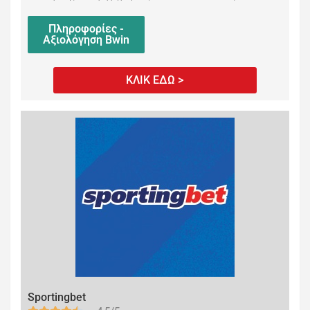
Πληροφορίες -
Αξιολόγηση Bwin
ΚΛΙΚ ΕΔΩ >
Sportingbet