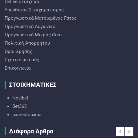
Online στοίχημα
Υπεύθυνος Στοιχηματισμός
Προγνωστικά Ματσωμένος Γάτος
Προγνωστικά Λαγωνικό
Προγνωστικά Mικρός Guru
Πολιτική Απορρήτου
Όροι Χρήσης
Σχετικά με εμάς
Επικοινωνία
ΣΤΟΙΧΗΜΑΤΙΚΕΣ
Novibet
Bet365
pamestoixima
Διάφορα Άρθρα