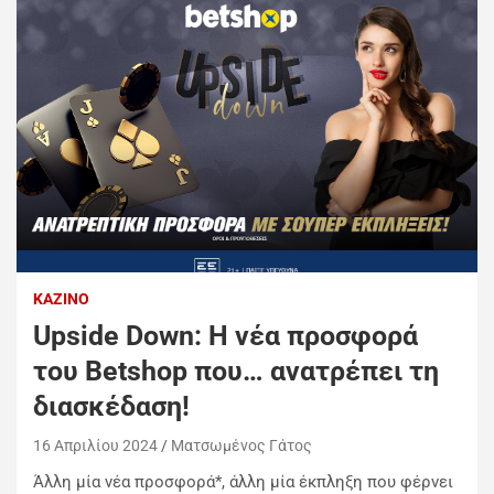
ΚΑΖΊΝΟ
Upside Down: Η νέα προσφορά
του Betshop που… ανατρέπει τη
διασκέδαση!
16 Απριλίου 2024
Ματσωμένος Γάτος
Άλλη μία νέα προσφορά*, άλλη μία έκπληξη που φέρνει