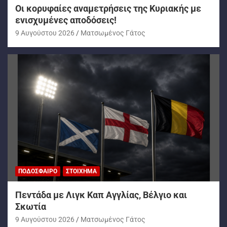
Oι κορυφαίες αναμετρήσεις της Κυριακής με
ενισχυμένες αποδόσεις!
9 Αυγούστου 2026
Ματσωμένος Γάτος
ΠΟΔΌΣΦΑΙΡΟ
ΣΤΟΊΧΗΜΑ
Πεντάδα με Λιγκ Καπ Αγγλίας, Βέλγιο και
Σκωτία
9 Αυγούστου 2026
Ματσωμένος Γάτος