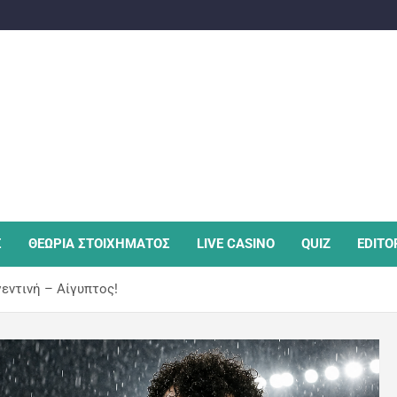
Σ
ΘΕΩΡΙΑ ΣΤΟΙΧΗΜΑΤΟΣ
LIVE CASINO
QUIZ
EDITO
γεντινή – Αίγυπτος!