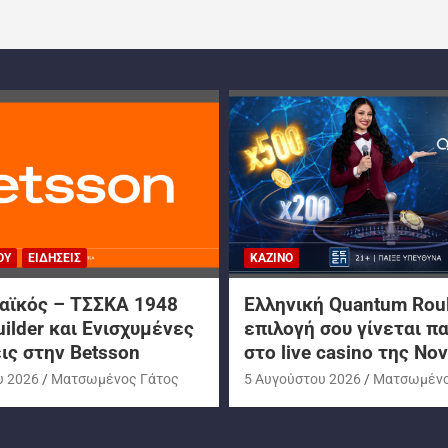
ΟΥ
ΕΙΔΉΣΕΙΣ
ΚΑΖΊΝΟ
αϊκός – ΤΣΣΚΑ 1948
Ελληνική Quantum Roul
uilder και Ενισχυμένες
επιλογή σου γίνεται πα
ις στην Betsson
στο live casino της Nov
υ 2026
Ματσωμένος Γάτος
5 Αυγούστου 2026
Ματσωμένο