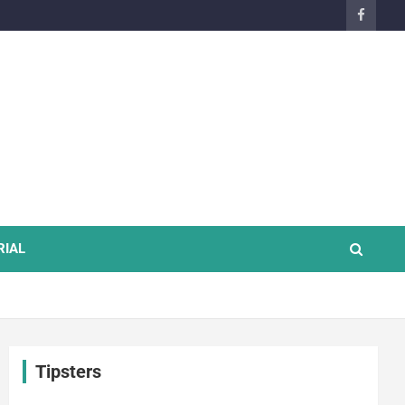
RIAL
Tipsters