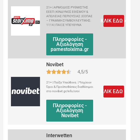
21+ | ΑΡΜΟΔΙΟΣ ΡΥΘΜΙΣΤΗΣ
ΕΕΕΠ | ΚΙΝΔΥΝΟΣ ΕΘΙΣΜΟΥ &
ΑΠΩΛΕΙΑΣ ΠΕΡΙΟΥΣΙΑΣ | ΕΟΠΑΕ
ΚΛΙΚ ΕΔΩ >
– ΓΡΑΜΜΗ ΣΥΜΒΟΥΛΕΥΤΙΚΗΣ:
1114 | ΠΑΙΞΕ ΥΠΕΥΘΥΝΑ
Πληροφορίες -
Αξιολόγηση
pamestoixima.gr
Novibet
4,5/5
21+ | Παίξε Υπεύθυνα. | *Ισχύουν
Όροι & Προϋποθέσεις διαθέσιμοι
ΚΛΙΚ ΕΔΩ >
στο novibet.gr/info/oroi
Πληροφορίες -
Αξιολόγηση
Novibet
Interwetten