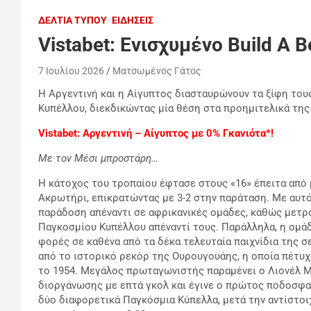
ΔΕΛΤΊΑ ΤΎΠΟΥ
ΕΙΔΉΣΕΙΣ
Vistabet: Ενισχυμένο Build A 
7 Ιουλίου 2026
Ματσωμένος Γάτος
Η Αργεντινή και η Αίγυπτος διασταυρώνουν τα ξίφη του
Κυπέλλου, διεκδικώντας μία θέση στα προημιτελικά τη
Vistabet: Αργεντινή – Αίγυπτος με 0% Γκανιότα*!
Με τον Μέσι μπροστάρη…
Η κάτοχος του τροπαίου έφτασε στους «16» έπειτα από
Ακρωτήρι, επικρατώντας με 3-2 στην παράταση. Με αυτό
παράδοση απέναντι σε αφρικανικές ομάδες, καθώς μετρά
Παγκοσμίου Κυπέλλου απέναντί τους. Παράλληλα, η ομάδ
φορές σε καθένα από τα δέκα τελευταία παιχνίδια της σ
από το ιστορικό ρεκόρ της Ουρουγουάης, η οποία πέτυχ
το 1954. Μεγάλος πρωταγωνιστής παραμένει ο Λιονέλ Μ
διοργάνωσης με επτά γκολ και έγινε ο πρώτος ποδοσφα
δύο διαφορετικά Παγκόσμια Κύπελλα, μετά την αντίστοι