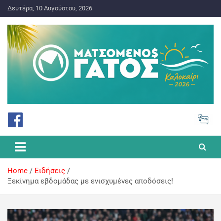
Δευτέρα, 10 Αυγούστου, 2026
ΠΡΟΓΝΩΣΤΙΚΑ ΓΙΑ ΤΟ ΣΤΟΙΧΗΜΑ
Ματσωμένος Γάτος – Όλα για
το Στοίχημα
Home
Ειδήσεις
Ξεκίνημα εβδομάδας με ενισχυμένες αποδόσεις!