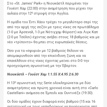
Στο «St. James’ Park» η Νιουκάστλ περιμένει την
Γουέστ Χαμ (22:00) στην αναμέτρηση που ρίχνει την
η
αυλαία στην 12
στροφή στην Αγγλία.
Η ομάδα του Έντι Χάου τρέχει το μεγαλύτερο σερί της
από την αρχή της σεζόν με τρεις νίκες σε πρωτάθλημα
(1-0 με Άρσεναλ, 1-3 με Νότιγχαμ Φόρεστ) και Λιγκ Καπ
(2-0 με Τσέλσι) έχοντας ανέβει στους 18 βαθμούς και με
νέο «τρίποντο» θα μπει στις ευρωπαϊκές θέσεις.
Όσο για τα «σφυριά» με 12 βαθμούς θέλουν να
απομακρυνθούν από την επικίνδυνη ζώνη και να
επανέλθουν στις νίκες έχοντας μείνει στο 0-0 την
προηγούμενη αγωνιστική με την Έβερτον.
Νιουκάστλ – Γουέστ Χαμ 1:1.55
X
:4.95 2:6.30
η
Η 13
αγωνιστική της Serie ολοκληρώνεται με δύο
αναμετρήσεις και πρώτη χρονικά είναι αυτή στο «Carlo
Castellani» ανάμεσα σε Έμπολι και Ουντινέζε (19:30).
Οι δύο ομάδες έχουν διαφορά ενός βαθμού (15 και 16
αντίστοιχα) με τους γηπεδούχους να προέρχονται από