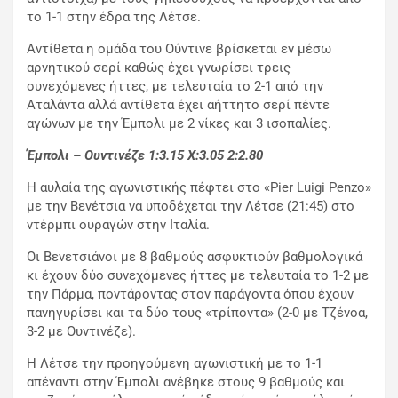
το 1-1 στην έδρα της Λέτσε.
Αντίθετα η ομάδα του Ούντινε βρίσκεται εν μέσω
αρνητικού σερί καθώς έχει γνωρίσει τρεις
συνεχόμενες ήττες, με τελευταία το 2-1 από την
Αταλάντα αλλά αντίθετα έχει αήττητο σερί πέντε
αγώνων με την Έμπολι με 2 νίκες και 3 ισοπαλίες.
Έμπολι – Ουντινέζε 1:3.15
X
:3.05 2:2.80
Η αυλαία της αγωνιστικής πέφτει στο «Pier Luigi Penzo»
με την Βενέτσια να υποδέχεται την Λέτσε (21:45) στο
ντέρμπι ουραγών στην Ιταλία.
Οι Βενετσιάνοι με 8 βαθμούς ασφυκτιούν βαθμολογικά
κι έχουν δύο συνεχόμενες ήττες με τελευταία το 1-2 με
την Πάρμα, ποντάροντας στον παράγοντα όπου έχουν
πανηγυρίσει και τα δύο τους «τρίποντα» (2-0 με Τζένοα,
3-2 με Ουντινέζε).
Η Λέτσε την προηγούμενη αγωνιστική με το 1-1
απέναντι στην Έμπολι ανέβηκε στους 9 βαθμούς και