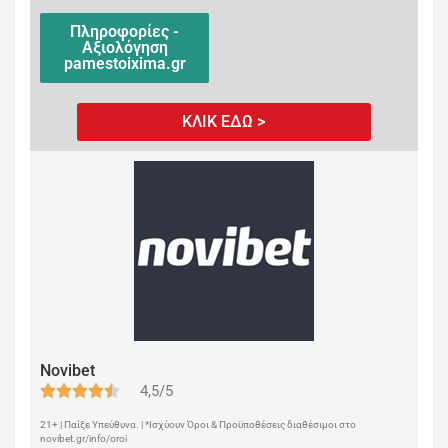
Πληροφορίες -
Αξιολόγηση
pamestoixima.gr
ΚΛΙΚ ΕΔΩ >
Novibet
4,5/5
21+ | Παίξε Υπεύθυνα. | *Ισχύουν Όροι & Προϋποθέσεις διαθέσιμοι στο
novibet.gr/info/oroi