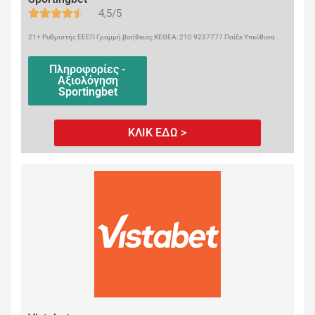
4,5/5
21+ Ρυθμιστής ΕΕΕΠ Γραμμή βοήθειας ΚΕΘΕΑ: 210 9237777 Παίξε Υπεύθυνα
Πληροφορίες -
Αξιολόγηση
Sportingbet
ΚΛΙΚ ΕΔΩ >