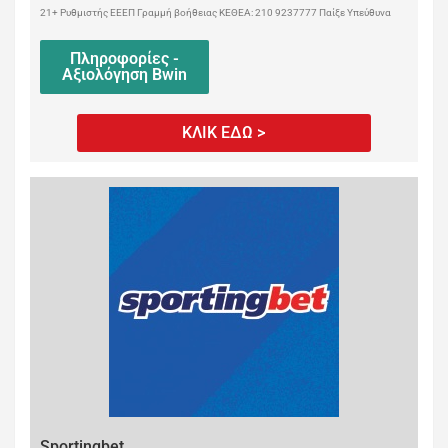
21+ Ρυθμιστής ΕΕΕΠ Γραμμή βοήθειας ΚΕΘΕΑ: 210 9237777 Παίξε Υπεύθυνα
Πληροφορίες -
Αξιολόγηση Bwin
ΚΛΙΚ ΕΔΩ >
Sportingbet