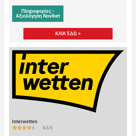
Πληροφορίες -
Αξιολόγηση Novibet
ΚΛΙΚ ΕΔΩ >
Interwetten
4,5/5