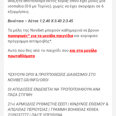
αναζητά αποτέλεσμα εκτός έδρας όπου έχει μόλις μία
ισοπαλία (0-0 με Τορίνο), χωρίς να έχει σκοράρει σε 6
εξορμήσεις.
Βενέτσια – Λέτσε 1:2.40
X
:3.40 2:3.45
Τα μέλη της Novibet μπορούν καθημερινά να βρουν
προσφορές* για τα μεγάλα παιχνίδια
και κορυφαίο
πρόγραμμα ανταμοιβής*.
Αυτό που θες από το παιχνίδι σου
και στα μεγάλα
πρωταθλήματα
*ΙΣΧΥΟΥΝ ΟΡΟΙ & ΠΡΟΫΠΟΘΕΣΕΙΣ ΔΙΑΘΕΣΙΜΟΙ ΣΤΟ
NOVIBET.GR/INFO/OROI
ΟΙ ΑΠΟΔΟΣΕΙΣ ΕΝΔΕΧΕΤΑΙ ΝΑ ΤΡΟΠΟΠΟΙΗΘΟΥΝ ΑΝΑ
ΠΑΣΑ ΣΤΙΓΜΗ
21+| ΑΡΜΟΔΙΟΣ ΡΥΘΜΙΣΤΗΣ:ΕΕΕΠ | ΚΙΝΔΥΝΟΣ ΕΘΙΣΜΟΥ &
ΑΠΩΛΕΙΑΣ ΠΕΡΙΟΥΣΙΑΣ | ΓΡΑΜΜΗ ΒΟΗΘΕΙΑΣ ΚΕΘΕΑ:
2109237777 | ΠΑΙΞΕ ΥΠΕΥΘΥΝΑ.