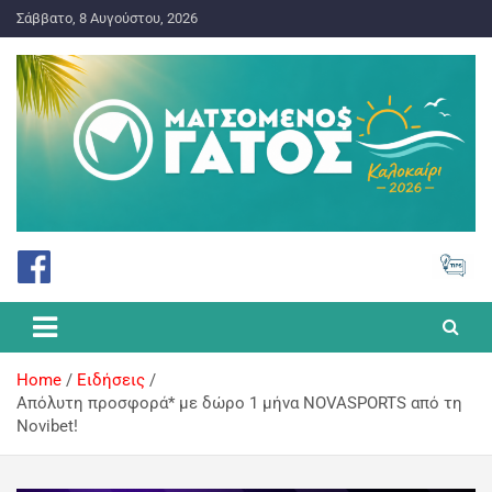
Σάββατο, 8 Αυγούστου, 2026
ΠΡΟΓΝΩΣΤΙΚΑ ΓΙΑ ΤΟ ΣΤΟΙΧΗΜΑ
Ματσωμένος Γάτος – Όλα για
το Στοίχημα
Home
Ειδήσεις
Απόλυτη προσφορά* με δώρο 1 μήνα NOVASPORTS από τη
Novibet!