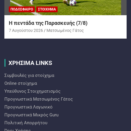
ΠΟΔΌΣΦΑΙΡΟ
ΣΤΟΊΧΗΜΑ
H πεντάδα της Παρασκευής (7/8)
7 Αυγούστου 2026
Ματσωμένος Γάτος
ΧΡΗΣΙΜΑ LINKS
Συμβουλές για στοίχημα
Online στοίχημα
Υπεύθυνος Στοιχηματισμός
Προγνωστικά Ματσωμένος Γάτος
Προγνωστικά Λαγωνικό
Προγνωστικά Mικρός Guru
Πολιτική Απορρήτου
Όροι Χρήσης