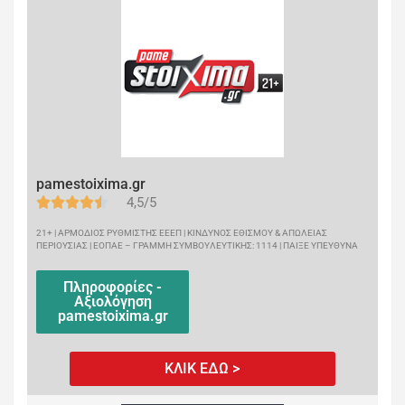
pamestoixima.gr
4,5/5
21+ | ΑΡΜΟΔΙΟΣ ΡΥΘΜΙΣΤΗΣ ΕΕΕΠ | ΚΙΝΔΥΝΟΣ ΕΘΙΣΜΟΥ & ΑΠΩΛΕΙΑΣ
ΠΕΡΙΟΥΣΙΑΣ | ΕΟΠΑΕ – ΓΡΑΜΜΗ ΣΥΜΒΟΥΛΕΥΤΙΚΗΣ: 1114 | ΠΑΙΞΕ ΥΠΕΥΘΥΝΑ
Πληροφορίες -
Αξιολόγηση
pamestoixima.gr
ΚΛΙΚ ΕΔΩ >