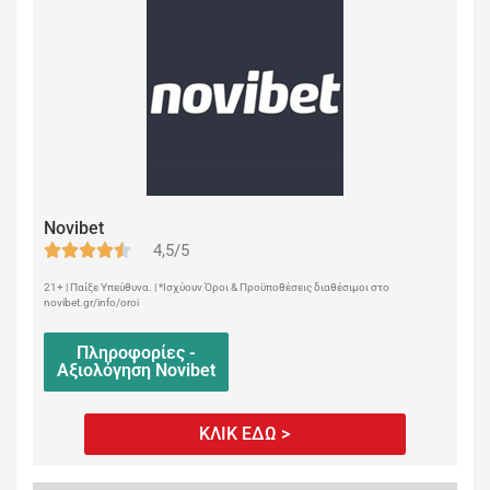
Novibet
4,5/5
21+ | Παίξε Υπεύθυνα. | *Ισχύουν Όροι & Προϋποθέσεις διαθέσιμοι στο
novibet.gr/info/oroi
Πληροφορίες -
Αξιολόγηση Novibet
ΚΛΙΚ ΕΔΩ >