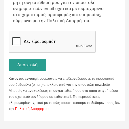
ρητή συγκατάθεσή μου για την αποστολή
ενημερωτικών email σχετικά με περιεχόμενο
στοιχηματισμού, προσφορές και υπηρεσίες,
σύμφωνα με την Πολιτική Απορρήτου.
Κάνοντας εγγραφή, συμφωνείς να επεξεργαζόμαστε τα προσωπικά
σου δεδομένα (email) αποκλειστικά για την αποστολή newsletter.
Μπορείς να ανακαλέσεις τη συγκατάθεσή σου ανά πάσα στιγμή μέσω
του σχετικού συνδέσμου σε κάθε email. Για περισσότερες
πληροφορίες σχετικά με το πώς προστατεύουμε τα δεδομένα σου, δες
την
Πολιτική Απορρήτου
.