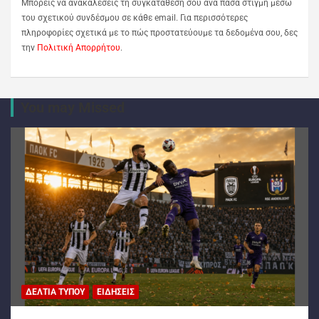
Μπορείς να ανακαλέσεις τη συγκατάθεσή σου ανά πάσα στιγμή μέσω
του σχετικού συνδέσμου σε κάθε email. Για περισσότερες
πληροφορίες σχετικά με το πώς προστατεύουμε τα δεδομένα σου, δες
την
Πολιτική Απορρήτου
.
You may Missed
ΔΕΛΤΊΑ ΤΎΠΟΥ
ΕΙΔΉΣΕΙΣ