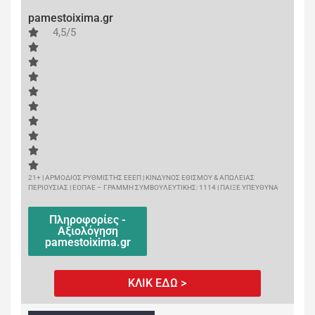
pamestoixima.gr
4,5/5
21+ | ΑΡΜΟΔΙΟΣ ΡΥΘΜΙΣΤΗΣ ΕΕΕΠ | ΚΙΝΔΥΝΟΣ ΕΘΙΣΜΟΥ & ΑΠΩΛΕΙΑΣ
ΠΕΡΙΟΥΣΙΑΣ | ΕΟΠΑΕ – ΓΡΑΜΜΗ ΣΥΜΒΟΥΛΕΥΤΙΚΗΣ: 1114 | ΠΑΙΞΕ ΥΠΕΥΘΥΝΑ
Πληροφορίες -
Αξιολόγηση
pamestoixima.gr
ΚΛΙΚ ΕΔΩ >