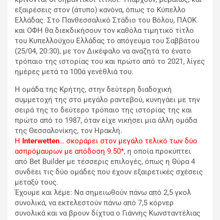
εξαιρέσεις στον (άτυπο) κανόνα, όπως το Κύπελλο
Ελλάδας. Στο Πανθεσσαλικό Στάδιο του Βόλου, ΠΑΟΚ
και ΟΦΗ θα διεκδικήσουν τον καθόλα τιμητικό τίτλο
του Κυπελλούχου Ελλάδας το απόγευμα του Σαββάτου
(25/04, 20:30), με τον Δικέφαλο να αναζητά το ένατο
τρόπαιο της ιστορίας του και πρώτο από το 2021, λίγες
ημέρες μετά τα 100ά γενέθλιά του.
Η ομάδα της Κρήτης, στην δεύτερη διαδοχική
συμμετοχή της στο μεγάλο ραντεβού, κυνηγάει με την
σειρά της το δεύτερο τρόπαιο της ιστορίας της και
πρώτο από το 1987, όταν είχε νικήσει μια άλλη ομάδα
της Θεσσαλονίκης, τον Ηρακλή.
Η
Interwetten
… σκοράρει στον μεγάλο τελικό των δύο
ασπρόμαυρων με απόδοση 9.50*
, η οποία προκύπτει
από Bet Builder με τέσσερις επιλογές, όπως η Θύρα 4
συνδέει τις δύο ομάδες που έχουν εξαιρετικές σχέσεις
μεταξύ τους.
Έχουμε και λέμε: Να σημειωθούν πάνω από 2,5 γκολ
συνολικά, να εκτελεστούν πάνω από 7,5 κόρνερ
συνολικά και να βρουν δίχτυα ο Γιάννης Κωνσταντέλιας