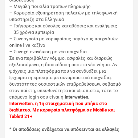
διασκέδαση
– Μεγάλη ποικιλία τρόπων πληρωμής
– Κορυφαία εξυπηρέτηση πελατών με τηλεφωνική
υποστήριξη στα Ελληνικά
– Γρήγορες και εύκολες καταθέσεις και αναλήψεις
– 35 χρόνια εμπειρία
– Συνεργασία με κορυφαίους παρόχους παιχνιδιών
online live καζίνο
– Συνεχή ανανέωση με νέα παιχνίδια
Σε ένα περιβάλλον νόμιμο, ασφαλές και διαρκώς
εξελισσόμενο, η διασκέδαση αποκτά νέο νόημα. Αν
ψάχνεις μια πλατφόρμα που να συνδυάζει μια
ξεχωριστή εμπειρία με συναρπαστικά παιχνίδια,
δυνατότητες ουσιαστικών επιβραβεύσεων, σεβασμό
στον παίκτη, υπευθυνότητα και αξιοπιστία, τότε το
επόμενο login σου είναι η
Interwetten
.
Interwette
n
, η 1η στοιχηματική που μπήκε στο
διαδίκτυο. Με κορυφαία πλατφόρμα σε Mobile και
Tablet! 21+
* Οι αποδόσεις ενδέχεται να υπόκεινται σε αλλαγές