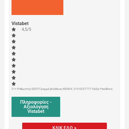
Vistabet
4,5/5
21+ Ρυθμιστής ΕΕΕΠ Γραμμή βοήθειας ΚΕΘΕΑ: 210 9237777 Παίξε Υπεύθυνα
Πληροφορίες -
Αξιολόγηση
Vistabet
ΚΛΙΚ ΕΔΩ >