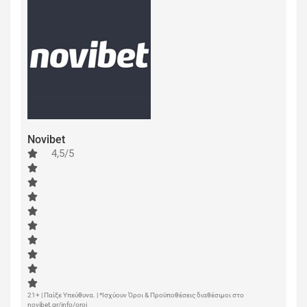
Novibet
4,5/5
21+ | Παίξε Υπεύθυνα. | *Ισχύουν Όροι & Προϋποθέσεις διαθέσιμοι στο
novibet.gr/info/oroi