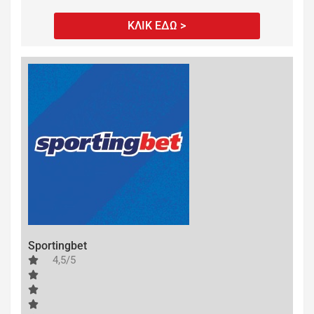
ΚΛΙΚ ΕΔΩ >
Sportingbet
4,5/5