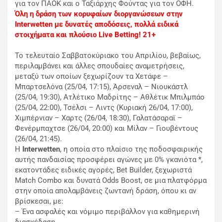
για τον ΠΑΟΚ και ο Ταξιάρχης Φούντας για τον ΟΦΗ.
Όλη η δράση των κορυφαίων διοργανώσεων στην
Interwetten με δυνατές αποδόσεις, πολλά ειδικά
στοιχήματα και πλούσιο Live Betting! 21+
Το τελευταίο Σαββατοκύριακο του Απριλίου, βεβαίως,
περιλαμβάνει και άλλες σπουδαίες αναμετρήσεις,
μεταξύ των οποίων ξεχωρίζουν τα Χετάφε –
Μπαρτσελόνα (25/04, 17:15), Άρσεναλ – Νιουκάστλ
(25/04, 19:30), Ατλέτικο Μαδρίτης – Αθλέτικ Μπιλμπάο
(25/04, 22:00), Τσέλσι – Λιντς (Κυριακή 26/04, 17:00),
Χιμπέρνιαν – Χαρτς (26/04, 18:30), Γαλατάσαραϊ –
Φενέρμπαχτσε (26/04, 20:00) και Μίλαν – Γιουβέντους
(26/04, 21:45).
Η
Interwetten
, η οποία στο πλαίσιο της ποδοσφαιρικής
αυτής πανδαισίας προσφέρει αγώνες με 0% γκανιότα *,
εκατοντάδες ειδικές αγορές, Bet Builder, ξεχωριστά
Match Combo και δυνατά Odds Boost, σε μια πλατφόρμα
στην οποία απολαμβάνεις ζωντανή δράση, όπου κι αν
βρίσκεσαι, με:
– Ένα ασφαλές και νόμιμο περιβάλλον για καθημερινή