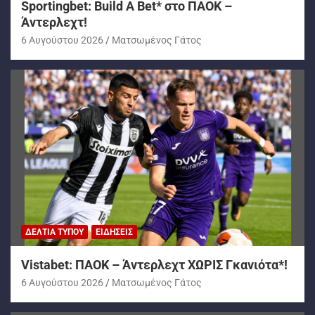
Sportingbet: Build A Bet* στο ΠΑΟΚ –
Άντερλεχτ!
6 Αυγούστου 2026
Ματσωμένος Γάτος
ΔΕΛΤΊΑ ΤΎΠΟΥ
ΕΙΔΉΣΕΙΣ
Vistabet: ΠΑΟΚ – Άντερλεχτ ΧΩΡΙΣ Γκανιότα*!
6 Αυγούστου 2026
Ματσωμένος Γάτος