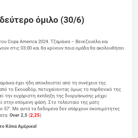
δεύτερο όμιλο (30/6)
ου Copa America 2024. Τζαμάικα – Βενεζουέλα και
ινούν στις 03:00 και θα κρίνουν ποια ομάδα θα ακολουθήσει
αμάικα έχει ήδη αποκλειστεί από τη συνέχεια της
 από το Εκουαδόρ, πετυχαίνοντας όμως το παρθενικό της
εί την ευχάριστη έκπληξη της διοργάνωσης μέχρι
εί στην επόμενη φάση. Στο τελευταίο της ματς
το 57′. Με αυτά τα δεδομένα δεν υπάρχουν σκοπιμότητες
ατα.
Over 2,5
(
2,25
)
 το Κόπα Αμέρικα!