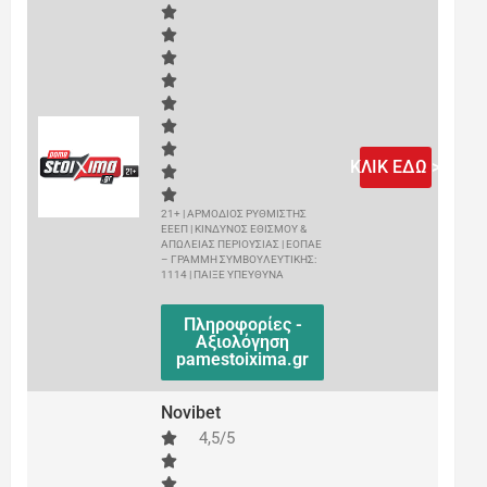
ΚΛΙΚ ΕΔΩ >
21+ | ΑΡΜΟΔΙΟΣ ΡΥΘΜΙΣΤΗΣ
ΕΕΕΠ | ΚΙΝΔΥΝΟΣ ΕΘΙΣΜΟΥ &
ΑΠΩΛΕΙΑΣ ΠΕΡΙΟΥΣΙΑΣ | ΕΟΠΑΕ
– ΓΡΑΜΜΗ ΣΥΜΒΟΥΛΕΥΤΙΚΗΣ:
1114 | ΠΑΙΞΕ ΥΠΕΥΘΥΝΑ
Πληροφορίες -
Αξιολόγηση
pamestoixima.gr
Novibet
4,5/5