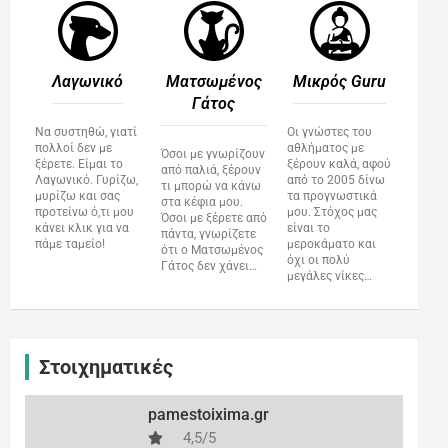
Λαγωνικό
Ματσωμένος
Μικρός Guru​
Γάτος​
Να συστηθώ, γιατί
Οι γνώστες του
πολλοί δεν με
αθλήματος με
Όσοι με γνωρίζουν
ξέρετε. Είμαι το
ξέρουν καλά, αφού
από παλιά, ξέρουν
Λαγωνικό. Γυρίζω,
από το 2005 δίνω
τι μπορώ να κάνω
μυρίζω και σας
τα προγνωστικά
στα κέφια μου.
προτείνω ό,τι μου
μου. Στόχος μας
Όσοι με ξέρετε από
κάνει κλικ για να
είναι το
πάντα, γνωρίζετε
πάμε ταμείο!
μεροκάματο και
ότι ο Ματσωμένος
όχι οι πολύ
Γάτος δεν χάνει…
μεγάλες νίκες…
Στοιχηματικές
pamestoixima.gr
4,5/5