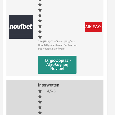
ΚΛΙΚ ΕΔΩ >
21+ | Παίξε Υπεύθυνα. | *Ισχύουν
Όροι & Προϋποθέσεις διαθέσιμοι
στο novibet.gr/info/oroi
Πληροφορίες -
Αξιολόγηση
Novibet
Interwetten
4,5/5