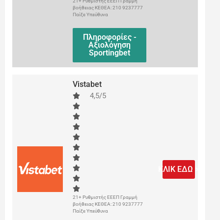
21+ Ρυθμιστής ΕΕΕΠ Γραμμή
βοήθειας ΚΕΘΕΑ: 210 9237777
Παίξε Υπεύθυνα
Πληροφορίες -
Αξιολόγηση
Sportingbet
Vistabet
4,5/5
ΚΛΙΚ ΕΔΩ >
21+ Ρυθμιστής ΕΕΕΠ Γραμμή
βοήθειας ΚΕΘΕΑ: 210 9237777
Παίξε Υπεύθυνα