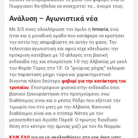
Γεωργιανοί θα ήθελαν να συνεχιστεί το… όνειρό τους.
Ανάλυση – Αγωνιστικά νέα
Με 3/3 νίκες ολοκλήρωσε τον όμιλο η
Ισπανία
, ενώ
ήταν και η μοναδική ομάδα που κατάφερε να κρατήσει
την εστία της απαραβίαστη σε αυτήν τη φάση. Την
τελευταία αγωνιστική και αφού είχε κλειδώσει την
πρόκριση κατέβηκε με 10 αλλαγές στη βασική
ενδεκάδα της και επικράτησε 1-0 της Αλβανίας με γκολ
του Φεράν Τόρες στο 13′. Oι “φούριας ρόχας” έκλεψαν
την παράσταση μέχρι τώρα και χαρακτηριστικά
δίνονται πλέον δεύτερο
φαβορί για την κατάκτηση του
τροπαίου
. Επιστρέφουν φυσικά στην ενδεκάδα όσοι
βασικοί ξεκουράστηκαν στο προηγούμενο, ενώ
διαθέσιμος είναι και ο μέσος Ρόδρι που εξέτισε την
τιμωρία του στο ματς με την Αλβανία. Κανονικά
διαθέσιμοι είναι και ο στόπερ Νάτσο με τον
μεσοεπιθετικό Αγιόθε Πέρεθ. Ο πρώτος διεκδικεί
θέση στο κέντρο της άμυνας μαζί με τον Λε Νορμάν.
ΚΛΙΚ ΕΔΩ
για να με ακολουθήσεις στα νοκ άουτ ματς