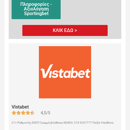
Πληροφορίες -
Αξιολόγηση
Sportingbet
ΚΛΙΚ ΕΔΩ >
Vistabet
4,5/5
21+ Ρυθμιστής ΕΕΕΠ Γραμμή βοήθειας ΚΕΘΕΑ: 210 9237777 Παίξε Υπεύθυνα