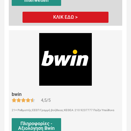
Interwetten
ΚΛΙΚ ΕΔΩ >
bwin
4,5/5
21+ Ρυθμιστής ΕΕΕΠ Γραμμή βοήθειας ΚΕΘΕΑ: 210 9237777 Παίξε Υπεύθυνα
Πληροφορίες -
Αξιολόγηση Bwin