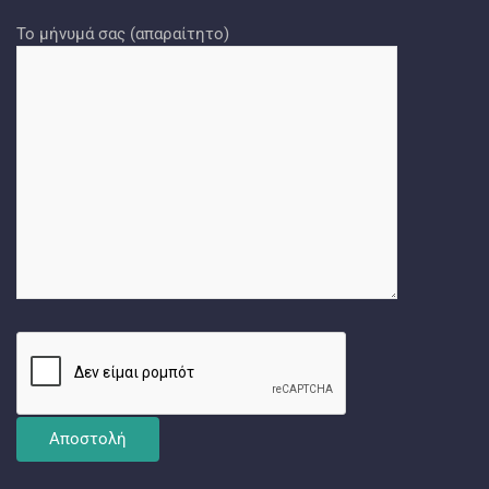
Το μήνυμά σας (απαραίτητο)