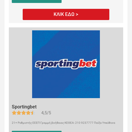
ΚΛΙΚ ΕΔΩ >
Sportingbet
4,5/5
21+ Ρυθμιστής ΕΕΕΠ Γραμμή βοήθειας ΚΕΘΕΑ: 210 9237777 Παίξε Υπεύθυνα