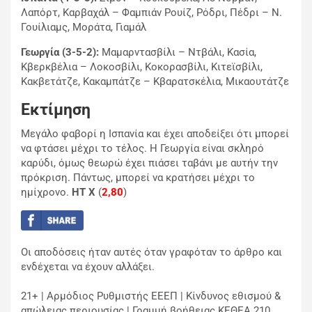
Λαπόρτ, Καρβαχάλ – Φαμπιάν Ρουίζ, Ρόδρι, Πέδρι – Ν.
Γουίλιαμς, Μοράτα, Γιαμάλ
Γεωργία (3-5-2):
Μαμαρντασβίλι – Ντβάλι, Κασία,
Κβερκβέλια – Λοκοσβίλι, Κοκορασβίλι, Κιτεϊσβίλι,
Κακβετάτζε, Κακαμπάτζε – Κβαρατσκέλια, Μικαουτάτζε
Εκτίμηση
Μεγάλο φαβορί η Ισπανία και έχει αποδείξει ότι μπορεί
να φτάσει μέχρι το τέλος. Η Γεωργία είναι σκληρό
καρύδι, όμως θεωρώ έχει πιάσει ταβάνι με αυτήν την
πρόκριση. Πάντως, μπορεί να κρατήσει μέχρι το
ημίχρονο.
HT X
(
2,80
)
Οι αποδόσεις ήταν αυτές όταν γραφόταν το άρθρο και
ενδέχεται να έχουν αλλάξει.
21+ | Αρμόδιος Ρυθμιστής ΕΕΕΠ | Κίνδυνος εθισμού &
απώλειας περιουσίας | Γραμμή βοήθειας ΚΕΘΕΑ 210