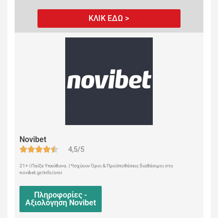
ΚΛΙΚ ΕΔΩ >
Novibet
4,5/5
21+ | Παίξε Υπεύθυνα. | *Ισχύουν Όροι & Προϋποθέσεις διαθέσιμοι στο
novibet.gr/info/oroi
Πληροφορίες -
Αξιολόγηση Novibet