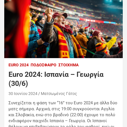
EURO 2024
ΠΟΔΌΣΦΑΙΡΟ
ΣΤΟΊΧΗΜΑ
Euro 2024: Iσπανία – Γεωργία
(30/6)
30 Ιουνίου 2024
Ματσωμένος Γάτος
Συνεχίζεται η φάση των “16” του Euro 2024 με άλλα δύο
ματς σήμερα. Αρχικά, στις 19:00 συγκρούονται Αγγλία
και Σλοβακία, ενώ στο βραδινό (22:00) έχουμε το πολύ
ενδιαφέρον παιχνίδι Ισπανία – Γεωργία. Οι Ισπανοί
θέλουν να επιβεβαιώσουν το ρόλο του φαβορί, ενώ οι