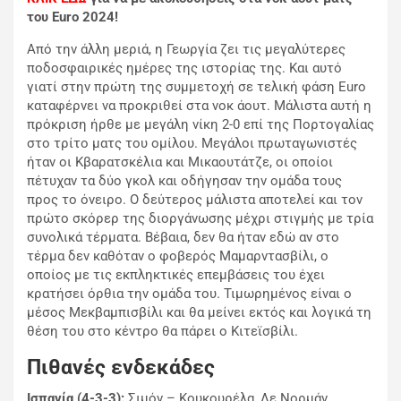
του Euro 2024!
Από την άλλη μεριά, η Γεωργία ζει τις μεγαλύτερες
ποδοσφαιρικές ημέρες της ιστορίας της. Και αυτό
γιατί στην πρώτη της συμμετοχή σε τελική φάση Euro
καταφέρνει να προκριθεί στα νοκ άουτ. Μάλιστα αυτή η
πρόκριση ήρθε με μεγάλη νίκη 2-0 επί της Πορτογαλίας
στο τρίτο ματς του ομίλου. Μεγάλοι πρωταγωνιστές
ήταν οι Κβαρατσκέλια και Μικαουτάτζε, οι οποίοι
πέτυχαν τα δύο γκολ και οδήγησαν την ομάδα τους
προς το όνειρο. Ο δεύτερος μάλιστα αποτελεί και τον
πρώτο σκόρερ της διοργάνωσης μέχρι στιγμής με τρία
συνολικά τέρματα. Βέβαια, δεν θα ήταν εδώ αν στο
τέρμα δεν καθόταν ο φοβερός Μαμαρντασβίλι, ο
οποίος με τις εκπληκτικές επεμβάσεις του έχει
κρατήσει όρθια την ομάδα του. Τιμωρημένος είναι ο
μέσος Μεκβαμπισβίλι και θα μείνει εκτός και λογικά τη
θέση του στο κέντρο θα πάρει ο Κιτεϊσβίλι.
Πιθανές ενδεκάδες
Ισπανία (4-3-3):
Σιμόν – Κουκουρέλα, Λε Νορμάν,