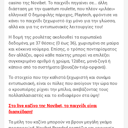
casino της Novibet. Το παιχνίδι πηγαίνει σε… άλλη
διάσταση με την quantum roulette, που πλέον «μιλάει»
ελληνικά! Ο δημοφιλής πάροχος, Playtech, φρόντισε να
κάνει το παιχνίδι ξεχωριστό όχι μόνο για την γλώσσα,
αλλά και για τις εντυπωσιακές λειτουργίες του!
Η δομή της ρουλέτας ακολουθεί τα ευρωπαϊκά
δεδομένα, με 37 θέσεις (0 έως 36), χωρισμένα σε μαύρα
και κόκκινα νούμερα. Επίσης, ο τρόπος πονταρίσματος
δεν αλλάζει, αφού κάθε παίκτης μπορεί να επιλέξει
συγκεκριμένο αριθμό ή χρώμα, 12άδες, μονά-ζυγά ή
κάποιο από τα συστήματα (βουαζάν-τιέρ-ορφανά).
Το στοιχείο που την καθιστά ξεχωριστή και συνάμα
εντυπωσιακή, είναι οι πύλες που ανοίγουν την ώρα που
ο κρουπιέρης ρίχνει την μπίλια, ανεβάζοντας τους
πολλαπλασιαστές και το ενδιαφέρον στα ύψη!
Στο live καζίνο της Novibet, το παιχνίδι είναι
διασκέδαση!
Τα μέλη του καζίνο μπορούν να βρουν μεγάλη γκάμα