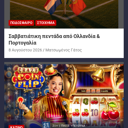
ΠΟΔΌΣΦΑΙΡΟ
ΣΤΟΊΧΗΜΑ
Σαββατιάτικη πεντάδα από Ολλανδία &
Πορτογαλία
8 Αυγούστου 2026
Ματσωμένος Γάτος
ΚΑΖΊΝΟ