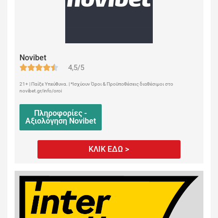
Novibet
4,5/5
21+ | Παίξε Υπεύθυνα. | *Ισχύουν Όροι & Προϋποθέσεις διαθέσιμοι στο
novibet.gr/info/oroi
Πληροφορίες -
Αξιολόγηση Novibet
ΚΛΙΚ ΕΔΩ >