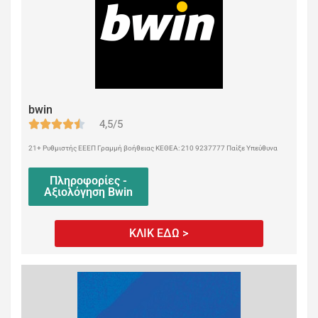
bwin
4,5/5
21+ Ρυθμιστής ΕΕΕΠ Γραμμή βοήθειας ΚΕΘΕΑ: 210 9237777 Παίξε Υπεύθυνα
Πληροφορίες -
Αξιολόγηση Bwin
ΚΛΙΚ ΕΔΩ >