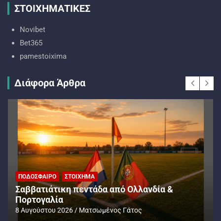
ΣΤΟΙΧΗΜΑΤΙΚΕΣ
Novibet
Bet365
pamestoixima
Διάφορα Άρθρα
ΠΟΔΌΣΦΑΙΡΟ
ΣΤΟΊΧΗΜΑ
Σαββατιάτικη πεντάδα από Ολλανδία &
Πορτογαλία
8 Αυγούστου 2026
Ματσωμένος Γάτος