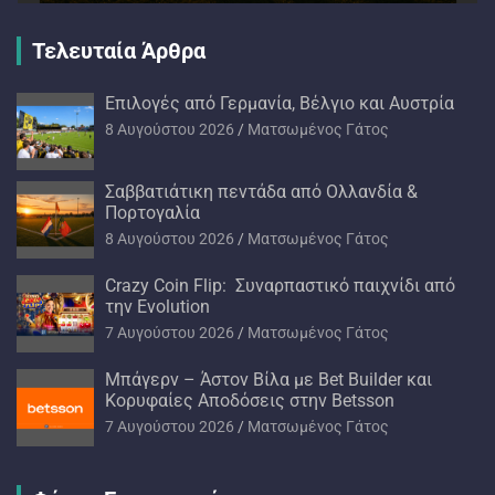
Τελευταία Άρθρα
Επιλογές από Γερμανία, Βέλγιο και Αυστρία
8 Αυγούστου 2026
Ματσωμένος Γάτος
Σαββατιάτικη πεντάδα από Ολλανδία &
Πορτογαλία
8 Αυγούστου 2026
Ματσωμένος Γάτος
Crazy Coin Flip: Συναρπαστικό παιχνίδι από
την Evolution
7 Αυγούστου 2026
Ματσωμένος Γάτος
Μπάγερν – Άστον Βίλα με Bet Builder και
Κορυφαίες Αποδόσεις στην Betsson
7 Αυγούστου 2026
Ματσωμένος Γάτος