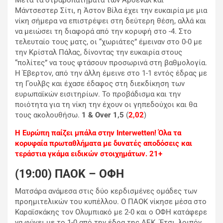
Μετά τα στραβοπατήματα των Άρσεναλ και
Μάντσεστερ Σίτι, η Άστον Βίλα έχει την ευκαιρία με μια
νίκη σήμερα να επιστρέψει στη δεύτερη θέση, αλλά και
να μειώσει τη διαφορά από την κορυφή στο -4. Στο
τελευταίο τους ματς, οι “χωριάτες” έμειναν στο 0-0 με
την Κρίσταλ Πάλας, δίνοντας την ευκαιρία στους
“πολίτες” να τους φτάσουν προσωρινά στη βαθμολογία.
Η Έβερτον, από την άλλη έμεινε στο 1-1 εντός έδρας με
τη Γουλβς και έχασε έδαφος στη διεκδίκηση των
ευρωπαϊκών εισιτηρίων. Το προβάδισμα και την
ποιότητα για τη νίκη την έχουν οι γηπεδούχοι και θα
τους ακολουθήσω.
1 & Οver 1,5
(
2,02
)
Η Ευρώπη παίζει μπάλα στην Interwetten! Όλα τα
κορυφαία πρωταθλήματα με δυνατές αποδόσεις και
τεράστια γκάμα ειδικών στοιχημάτων. 21+
(19:00) ΠΑΟΚ – ΟΦΗ
Ματσάρα ανάμεσα στις δύο κερδισμένες ομάδες των
προημιτελικών του κυπέλλου. Ο ΠΑΟΚ νίκησε μέσα στο
Καραϊσκάκης τον Ολυμπιακό με 2-0 και ο ΟΦΗ κατάφερε
να φύγει με το 1-0 από την έδρα της ΑΕΚ. Έτσι, λοιπόν,