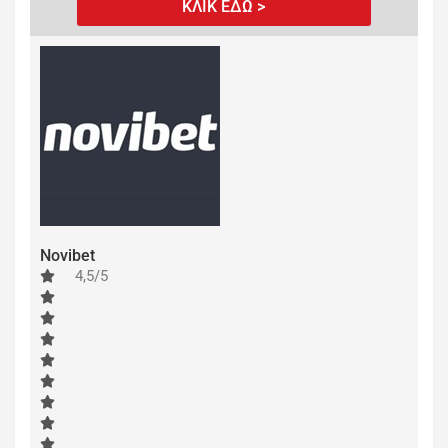
ΚΛΙΚ ΕΔΩ >
Novibet
4,5/5