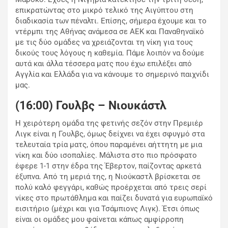
επικρατώντας στο μικρό τελικό της Αιγύπτου στη
διαδικασία των πέναλτι. Επίσης, σήμερα έχουμε και το
ντέρμπι της Αθήνας ανάμεσα σε ΑΕΚ και Παναθηναϊκό
με τις δύο ομάδες να χρειάζονται τη νίκη για τους
δικούς τους λόγους η καθεμία. Πάμε λοιπόν να δούμε
αυτά και άλλα τέσσερα ματς που έχω επιλέξει από
Αγγλία και Ελλάδα για να κάνουμε το σημερινό παιχνίδι
μας.
(16:00) Γουλβς – Νιουκάστλ
Η χειρότερη ομάδα της φετινής σεζόν στην Πρεμιέρ
Λιγκ είναι η Γουλβς, όμως δείχνει να έχει σφυγμό στα
τελευταία τρία ματς, όπου παραμένει αήττητη με μια
νίκη και δύο ισοπαλίες. Μάλιστα στο πιο πρόσφατο
έφερε 1-1 στην έδρα της Έβερτον, παίζοντας αρκετά
έξυπνα. Από τη μεριά της, η Νιούκαστλ βρίσκεται σε
πολύ καλό φεγγάρι, καθώς προέρχεται από τρεις σερί
νίκες στο πρωτάθλημα και παίζει δυνατά για ευρωπαϊκό
εισιτήριο (μέχρι και για Τσάμπιονς Λιγκ). Έτσι όπως
είναι οι ομάδες μου φαίνεται κάπως αμφίρροπη