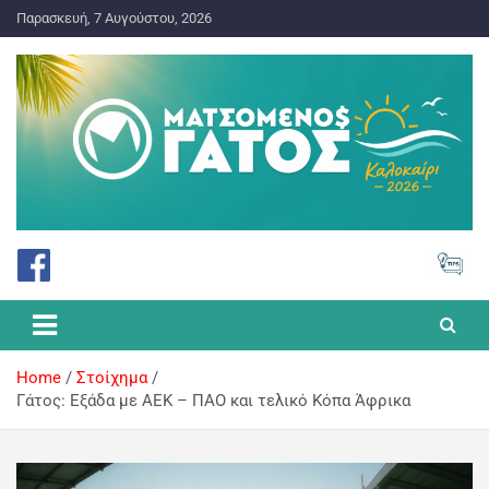
Παρασκευή, 7 Αυγούστου, 2026
ΠΡΟΓΝΩΣΤΙΚΑ ΓΙΑ ΤΟ ΣΤΟΙΧΗΜΑ
Ματσωμένος Γάτος – Όλα για
το Στοίχημα
Home
Στοίχημα
Γάτος: Εξάδα με ΑΕΚ – ΠΑΟ και τελικό Κόπα Άφρικα