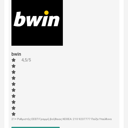
bwin
4,5/5
21+ Ρυθμιστής ΕΕΕΠ Γραμμή βοήθειας ΚΕΘΕΑ: 210 9237777 Παίξε Υπεύθυνα