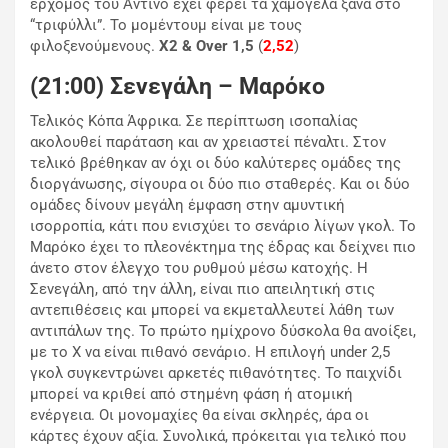
ερχομός του Αντίνο έχει φέρει τα χαμόγελα ξανά στο
“τριφύλλι”. Το μομέντουμ είναι με τους
φιλοξενούμενους.
Χ2 & Over 1,5
(
2,52
)
(21:00) Σενεγάλη – Μαρόκο
Τελικός Κόπα Άφρικα. Σε περίπτωση ισοπαλίας
ακολουθεί παράταση και αν χρειαστεί πέναλτι. Στον
τελικό βρέθηκαν αν όχι οι δύο καλύτερες ομάδες της
διοργάνωσης, σίγουρα οι δύο πιο σταθερές. Και οι δύο
ομάδες δίνουν μεγάλη έμφαση στην αμυντική
ισορροπία, κάτι που ενισχύει το σενάριο λίγων γκολ. Το
Μαρόκο έχει το πλεονέκτημα της έδρας και δείχνει πιο
άνετο στον έλεγχο του ρυθμού μέσω κατοχής. Η
Σενεγάλη, από την άλλη, είναι πιο απειλητική στις
αντεπιθέσεις και μπορεί να εκμεταλλευτεί λάθη των
αντιπάλων της. Το πρώτο ημίχρονο δύσκολα θα ανοίξει,
με το Χ να είναι πιθανό σενάριο. Η επιλογή under 2,5
γκολ συγκεντρώνει αρκετές πιθανότητες. Το παιχνίδι
μπορεί να κριθεί από στημένη φάση ή ατομική
ενέργεια. Οι μονομαχίες θα είναι σκληρές, άρα οι
κάρτες έχουν αξία. Συνολικά, πρόκειται για τελικό που