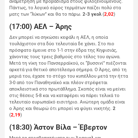
αναμέτρηση με προβάδισμα στους φιλοξενούμενους.
Πάντως, το λογικό εύρος τερμάτων παίζει πολύ στα
ματς των “λύκων” και θα το πάρω.
2-3 γκολ
(
2,02
)
(17:00) ΑΕΛ – Άρης
Δεν μπορεί να σηκώσει κεφάλι η ΑΕΛ, η οποία
τουλάχιστον στα δύο τελευταία δε χάνει. Στο πιο
πρόσφατο έμεινε στο 1-1 στην έδρα της Κηφισιάς,
χάνοντας τους τρεις βαθμούς στο τέλος του αγώνα.
Μετά τη νίκη του Πανσερραϊκού, οι “βυσσινί” πιέζονται
αρκετά για θετικό αποτέλεσμα σήμερα. Ο Άρης, από τη
μεριά του, έχασε το στόχο του κυπέλλου μετά την ήττα
3-0 από τον Παναθηναϊκό και πλέον στρέφεται
αποκλειστικά στο πρωτάθλημα. Σκοπός είναι να μείνει
στις θέσεις 5-8 και να καταφέρει να πάρει τελικά το
τελευταίο ευρωπαϊκό εισιτήριο. Ανώτερη ομάδα είναι
ο Άρης και θεωρώ ότι μπορεί να φύγει νικητής.
2
(
2,19
)
(18:30) Άστον Βίλα – Έβερτον