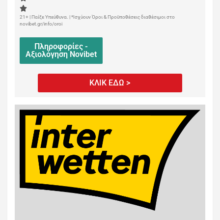
21+ | Παίξε Υπεύθυνα. | *Ισχύουν Όροι & Προϋποθέσεις διαθέσιμοι στο
novibet.gr/info/oroi
Πληροφορίες -
Αξιολόγηση Novibet
ΚΛΙΚ ΕΔΩ >