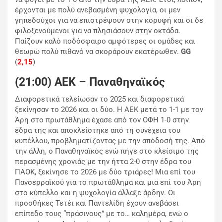
έρχονται με πολύ ανεβασμένη ψυχολογία, οι μεν
γηπεδούχοι για να επιστρέψουν στην κορυφή και οι δε
φιλοξενούμενοι για να πλησιάσουν στην οκτάδα.
Παίζουν καλό ποδόσφαιρο αμφότερες οι ομάδες και
θεωρώ πολύ πιθανό να σκοράρουν εκατέρωθεν.
GG
(
2,15
)
(21:00) ΑΕΚ – Παναθηναϊκός
Διαφορετικά τελείωσαν το 2025 και διαφορετικά
ξεκίνησαν το 2026 και οι δύο. Η ΑΕΚ μετά το 1-1 με τον
Άρη στο πρωτάθλημα έχασε από τον ΟΦΗ 1-0 στην
έδρα της και αποκλείστηκε από τη συνέχεια του
κυπέλλου, προβληματίζοντας με την απόδοσή της. Από
την άλλη, ο Παναθηναϊκός ενώ πήγε στο κλείσιμο της
περασμένης χρονιάς με την ήττα 2-0 στην έδρα του
ΠΑΟΚ, ξεκίνησε το 2026 με δύο τριάρες! Μια επί του
Πανσερραϊκού για το πρωτάθλημα και μια επί του Άρη
στο κύπελλο και η ψυχολογία άλλαξε άρδην. Οι
προσθήκες Τετέι και Παντελίδη έχουν ανεβάσει
επίπεδο τους “πράσινους” με το… καλημέρα, ενώ ο