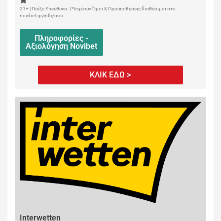
21+ | Παίξε Υπεύθυνα. | *Ισχύουν Όροι & Προϋποθέσεις διαθέσιμοι στο
novibet.gr/info/oroi
Πληροφορίες -
Αξιολόγηση Novibet
ΚΛΙΚ ΕΔΩ >
Interwetten