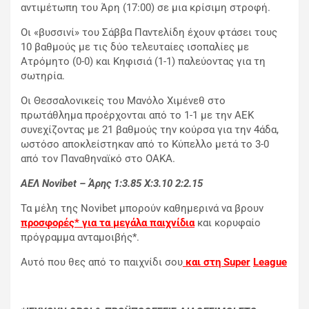
αντιμέτωπη του Άρη (17:00) σε μια κρίσιμη στροφή.
Οι «βυσσινί» του Σάββα Παντελίδη έχουν φτάσει τους
10 βαθμούς με τις δύο τελευταίες ισοπαλίες με
Ατρόμητο (0-0) και Κηφισιά (1-1) παλεύοντας για τη
σωτηρία.
Οι Θεσσαλονικείς του Μανόλο Χιμένεθ στο
πρωτάθλημα προέρχονται από το 1-1 με την ΑΕΚ
συνεχίζοντας με 21 βαθμούς την κούρσα για την 4άδα,
ωστόσο αποκλείστηκαν από το Κύπελλο μετά το 3-0
από τον Παναθηναϊκό στο ΟΑΚΑ.
ΑΕΛ
Novibet
– Άρης 1:3.85
X
:3.10 2:2.15
Τα μέλη της Novibet μπορούν καθημερινά να βρουν
προσφορές* για τα μεγάλα παιχνίδια
και κορυφαίο
πρόγραμμα ανταμοιβής*.
Αυτό που θες από το παιχνίδι σου
και στη
Super
League