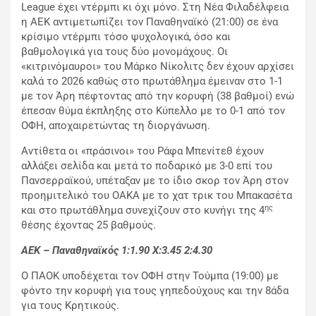
League έχει ντέρμπι κι όχι μόνο. Στη Νέα Φιλαδέλφεια
η ΑΕΚ αντιμετωπίζει τον Παναθηναϊκό (21:00) σε ένα
κρίσιμο ντέρμπι τόσο ψυχολογικά, όσο και
βαθμολογικά για τους δύο μονομάχους. Οι
«κιτρινόμαυροι» του Μάρκο Νίκολιτς δεν έχουν αρχίσει
καλά το 2026 καθώς στο πρωτάθλημα έμειναν στο 1-1
με τον Άρη πέφτοντας από την κορυφή (38 βαθμοί) ενώ
έπεσαν θύμα έκπληξης στο Κύπελλο με το 0-1 από τον
ΟΦΗ, αποχαιρετώντας τη διοργάνωση.
Αντίθετα οι «πράσινοι» του Ράφα Μπενίτεθ έχουν
αλλάξει σελίδα και μετά το ποδαρικό με 3-0 επί του
Πανσερραϊκού, υπέταξαν με το ίδιο σκορ τον Άρη στον
προημιτελικό του ΟΑΚΑ με το χατ τρικ του Μπακασέτα
ης
και στο πρωτάθλημα συνεχίζουν στο κυνήγι της 4
θέσης έχοντας 25 βαθμούς.
ΑΕΚ – Παναθηναϊκός 1:1.90
X
:3.45 2:4.30
Ο ΠΑΟΚ υποδέχεται τον ΟΦΗ στην Τούμπα (19:00) με
φόντο την κορυφή για τους γηπεδούχους και την 8άδα
για τους Κρητικούς.