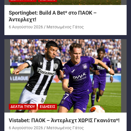
Sportingbet: Build A Bet* στο ΠΑΟΚ –
Άντερλεχτ!
6 Αυγούστου 2026
Ματσωμένος Γάτος
ΔΕΛΤΊΑ ΤΎΠΟΥ
ΕΙΔΉΣΕΙΣ
Vistabet: ΠΑΟΚ – Άντερλεχτ ΧΩΡΙΣ Γκανιότα*!
6 Αυγούστου 2026
Ματσωμένος Γάτος