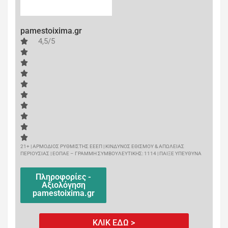
pamestoixima.gr
4,5/5
21+ | ΑΡΜΟΔΙΟΣ ΡΥΘΜΙΣΤΗΣ ΕΕΕΠ | ΚΙΝΔΥΝΟΣ ΕΘΙΣΜΟΥ & ΑΠΩΛΕΙΑΣ
ΠΕΡΙΟΥΣΙΑΣ | ΕΟΠΑΕ – ΓΡΑΜΜΗ ΣΥΜΒΟΥΛΕΥΤΙΚΗΣ: 1114 | ΠΑΙΞΕ ΥΠΕΥΘΥΝΑ
Πληροφορίες -
Αξιολόγηση
pamestoixima.gr
ΚΛΙΚ ΕΔΩ >