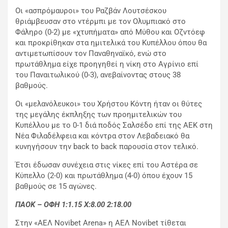
Οι «ασπρόμαυροι» του Ραζβάν Λουτσέσκου
θριάμβευσαν στο ντέρμπι με τον Ολυμπιακό στο
Φάληρο (0-2) με «χτυπήματα» από Μύθου και Οζντόεφ
και προκρίθηκαν στα ημιτελικά του Κυπέλλου όπου θα
αντιμετωπίσουν τον Παναθηναϊκό, ενώ στο
πρωτάθλημα είχε προηγηθεί η νίκη στο Αγρίνιο επί
του Παναιτωλικού (0-3), ανεβαίνοντας στους 38
βαθμούς.
Οι «μελανόλευκοι» του Χρήστου Κόντη ήταν οι θύτες
της μεγάλης έκπληξης των προημιτελικών του
Κυπέλλου με το 0-1 διά ποδός Σαλσέδο επί της ΑΕΚ στη
Νέα Φιλαδέλφεια και κόντρα στον Λεβαδειακό θα
κυνηγήσουν την back to back παρουσία στον τελικό.
Έτσι έδωσαν συνέχεια στις νίκες επί του Αστέρα σε
Κύπελλο (2-0) και πρωτάθλημα (4-0) όπου έχουν 15
βαθμούς σε 15 αγώνες.
ΠΑΟΚ – ΟΦΗ 1:1.15
X
:8.00 2:18.00
Στην «ΑΕΛ Novibet Arena» η ΑΕΛ Novibet τίθεται