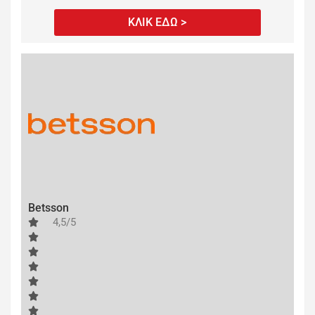
ΚΛΙΚ ΕΔΩ >
Betsson
4,5/5