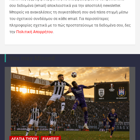
σου δεδομένα (email) αποκλειστικά για την αποστολή newsletter.
Μπορείς να ανακαλέσεις τη συγκατάθεσή σου ανά πάσα στιγμή μέσω
του σχετικού συνδέσμου σε κάθε email. Για περισσότερες
πληροφορίες σχετικά με το πώς προστατεύουμε τα δεδομένα σου, δες
την
Πολιτική Απορρήτου
.
You may Missed
ΔΕΛΤΊΑ ΤΎΠΟΥ
ΕΙΔΉΣΕΙΣ