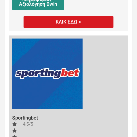
Αξιολόγηση Bwin
ΚΛΙΚ ΕΔΩ >
Sportingbet
4,5/5