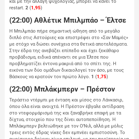
και με την αλλαγή ψυχολογίας, μπορεί να κάνει το
restart.
2
(
1,95
)
(22:00) Αθλέτικ Μπιλμπάο – Έλτσε
Η Μπιλμπάο πήρε σημαντική ώθηση από το μεγάλο
διπλό στις Αστούριες και επιστρέφει στο «Σαν Μαμές»
με στόχο να δώσει συνέχεια στα θετικά αποτελέσματα.
Στην έδρα της ανεβάζει επίπεδο και έχει ξεκάθαρο
προβάδισμα, ειδικά απέναντι σε μια Έλτσε που
προβληματίζει έντονα μακριά από το σπίτι της. Η
εικόνα των δύο ομάδων δικαιολογεί τον άσο, με τους
Βάσκους να κρατούν τον πρώτο λόγο.
1
(
1,75
)
(22:00) Μπλάκμπερν – Πρέστον
Τεράστιο ντέρμπι με ένταση και μίσος στο Λάνκασιρ,
όπου όλα είναι ανοιχτά. Η Πρέστον έβγαλε αντίδραση
στο ντεφορμάρισμά της και ξαναβρήκε επαφή με τα
δίχτυα, στοιχείο που της δίνει αυτοπεποίθηση. Η
Μπλάκμπερν βελτιώθηκε με τον Ο’Νιλ, αλλά με μόλις
τρεις εντός έδρας νίκες δεν εμπνέει εμπιστοσύνη. Το