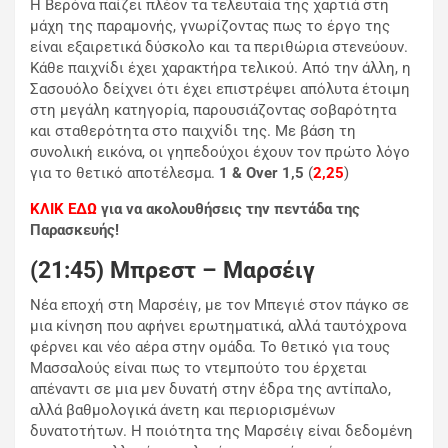
Η Βερόνα παίζει πλέον τα τελευταία της χαρτιά στη
μάχη της παραμονής, γνωρίζοντας πως το έργο της
είναι εξαιρετικά δύσκολο και τα περιθώρια στενεύουν.
Κάθε παιχνίδι έχει χαρακτήρα τελικού. Από την άλλη, η
Σασουόλο δείχνει ότι έχει επιστρέψει απόλυτα έτοιμη
στη μεγάλη κατηγορία, παρουσιάζοντας σοβαρότητα
και σταθερότητα στο παιχνίδι της. Με βάση τη
συνολική εικόνα, οι γηπεδούχοι έχουν τον πρώτο λόγο
για το θετικό αποτέλεσμα.
1 & Over 1,5
(
2,25
)
ΚΛΙΚ ΕΔΩ
για να ακολουθήσεις την πεντάδα της
Παρασκευής!
(21:45) Μπρεστ – Μαρσέιγ
Νέα εποχή στη Μαρσέιγ, με τον Μπεγιέ στον πάγκο σε
μια κίνηση που αφήνει ερωτηματικά, αλλά ταυτόχρονα
φέρνει και νέο αέρα στην ομάδα. Το θετικό για τους
Μασσαλούς είναι πως το ντεμπούτο του έρχεται
απέναντι σε μια μεν δυνατή στην έδρα της αντίπαλο,
αλλά βαθμολογικά άνετη και περιορισμένων
δυνατοτήτων. Η ποιότητα της Μαρσέιγ είναι δεδομένη