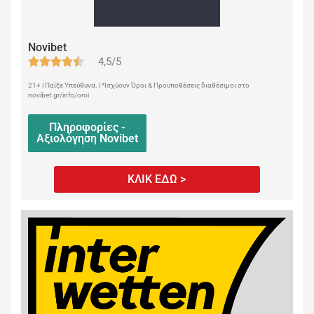
Novibet
4,5/5
21+ | Παίξε Υπεύθυνα. | *Ισχύουν Όροι & Προϋποθέσεις διαθέσιμοι στο
novibet.gr/info/oroi
Πληροφορίες -
Αξιολόγηση Novibet
ΚΛΙΚ ΕΔΩ >