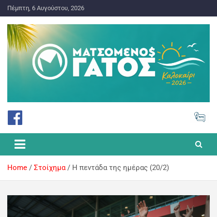
Πέμπτη, 6 Αυγούστου, 2026
ΠΡΟΓΝΩΣΤΙΚΑ ΓΙΑ ΤΟ ΣΤΟΙΧΗΜΑ
Ματσωμένος Γάτος – Όλα για
το Στοίχημα
Home
Στοίχημα
H πεντάδα της ημέρας (20/2)