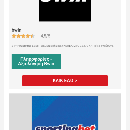
bwin
4,5/5
21+ Ρυθμιστής ΕΕΕΠ Γραμμή βοήθειας ΚΕΘΕΑ: 210 9237777 Παίξε Υπεύθυνα
Πληροφορίες -
Αξιολόγηση Bwin
ΚΛΙΚ ΕΔΩ >