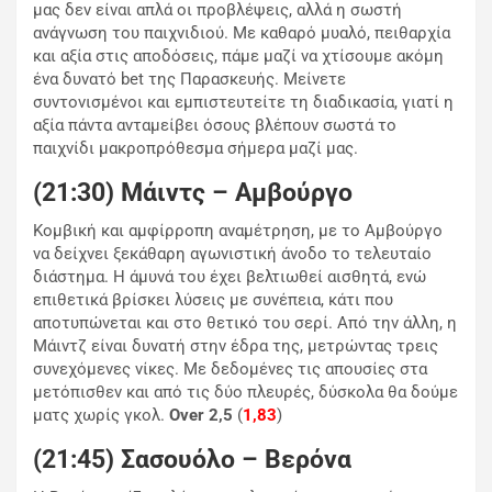
μας δεν είναι απλά οι προβλέψεις, αλλά η σωστή
ανάγνωση του παιχνιδιού. Με καθαρό μυαλό, πειθαρχία
και αξία στις αποδόσεις, πάμε μαζί να χτίσουμε ακόμη
ένα δυνατό bet της Παρασκευής. Μείνετε
συντονισμένοι και εμπιστευτείτε τη διαδικασία, γιατί η
αξία πάντα ανταμείβει όσους βλέπουν σωστά το
παιχνίδι μακροπρόθεσμα σήμερα μαζί μας.
(21:30) Μάιντς – Αμβούργο
Κομβική και αμφίρροπη αναμέτρηση, με το Αμβούργο
να δείχνει ξεκάθαρη αγωνιστική άνοδο το τελευταίο
διάστημα. Η άμυνά του έχει βελτιωθεί αισθητά, ενώ
επιθετικά βρίσκει λύσεις με συνέπεια, κάτι που
αποτυπώνεται και στο θετικό του σερί. Από την άλλη, η
Μάιντζ είναι δυνατή στην έδρα της, μετρώντας τρεις
συνεχόμενες νίκες. Με δεδομένες τις απουσίες στα
μετόπισθεν και από τις δύο πλευρές, δύσκολα θα δούμε
ματς χωρίς γκολ.
Οver 2,5
(
1,83
)
(21:45) Σασουόλο – Βερόνα