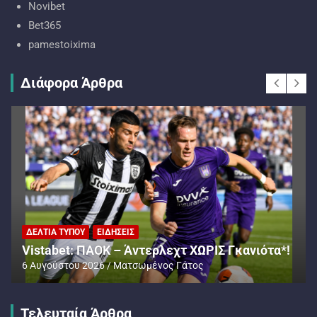
Novibet
Bet365
pamestoixima
Διάφορα Άρθρα
ΔΕΛΤΊΑ ΤΎΠΟΥ
ΕΙΔΉΣΕΙΣ
Vistabet: ΠΑΟΚ – Άντερλεχτ ΧΩΡΙΣ Γκανιότα*!
6 Αυγούστου 2026
Ματσωμένος Γάτος
Τελευταία Άρθρα