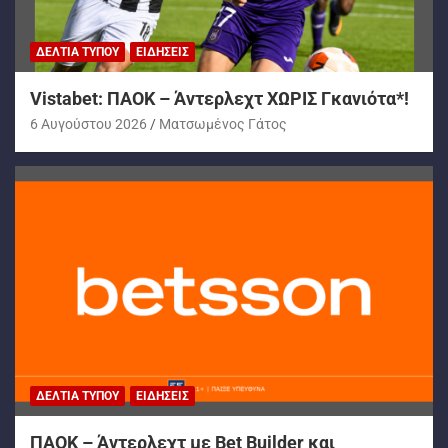
ΔΕΛΤΊΑ ΤΎΠΟΥ
ΕΙΔΉΣΕΙΣ
Vistabet: ΠΑΟΚ – Άντερλεχτ ΧΩΡΙΣ Γκανιότα*!
6 Αυγούστου 2026
Ματσωμένος Γάτος
ΔΕΛΤΊΑ ΤΎΠΟΥ
ΕΙΔΉΣΕΙΣ
ΠΑΟΚ – Άντερλεχτ με Bet Builder και