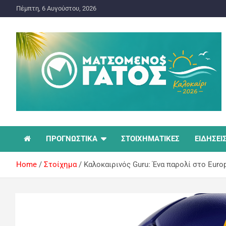
Πέμπτη, 6 Αυγούστου, 2026
ΠΡΟΓΝΩΣΤΙΚΑ ΓΙΑ ΤΟ ΣΤΟΙΧΗΜΑ
Ματσωμένος Γάτος –
ΠΡΟΓΝΩΣΤΙΚΑ
ΣΤΟΙΧΗΜΑΤΙΚΕΣ
ΕΙΔΗΣΕΙ
Όλα για το Στοίχημα
Home
Στοίχημα
Καλοκαιρινός Guru: Ένα παρολί στο Europ