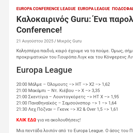
EUROPA CONFERENCE LEAGUE
EUROPA LEAGUE
ΠΟΔΌΣΦΑ
Καλοκαιρινός Guru: Ένα παρολ
Conference!
21 Αυγούστου 2025
Mικρός Guru
Καλησπέρα παιδιά, καιρό έχουμε να τα πούμε. Όμως, σήμ
προκριματικών του Γιουρόπα Λιγκ και του Κόνφερενς Λι
Europa League
20:00 Μάλμε – Όλομουτς –> ΗΤ –> Χ2 –> 1,62
21:00 Μακάμπι – Ντ. Κιέβου –> Χ –> 3,35
21:00 Σκεντίγια – Λουντογκόρετς –> ΗΤ Χ –> 1,95
21:00 Παναθηναϊκός – Σαμσούνσπορ –> 1 –> 1,64
21:30 Λεχ Πόζναν – Γκενκ –> Χ2 & Over 1,5 –> 1,61
ΚΛΙΚ ΕΔΩ
για να ακολουθήσεις!
Μια πεντάδα λοιπόν από το Europa League. Ο άσος του Π