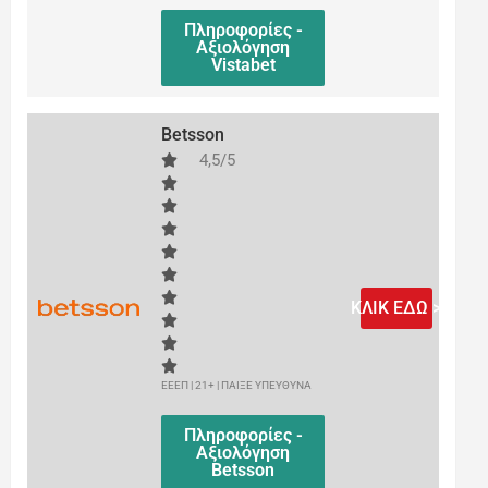
Πληροφορίες -
Αξιολόγηση
Vistabet
Betsson
4,5/5
ΚΛΙΚ ΕΔΩ >
ΕΕΕΠ | 21+ | ΠΑΙΞΕ ΥΠΕΥΘΥΝΑ
Πληροφορίες -
Αξιολόγηση
Betsson