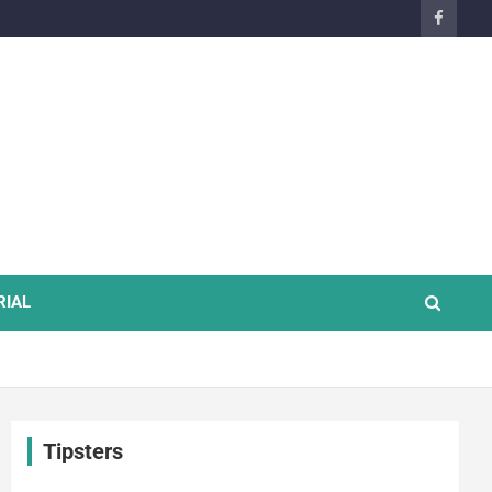
RIAL
Tipsters