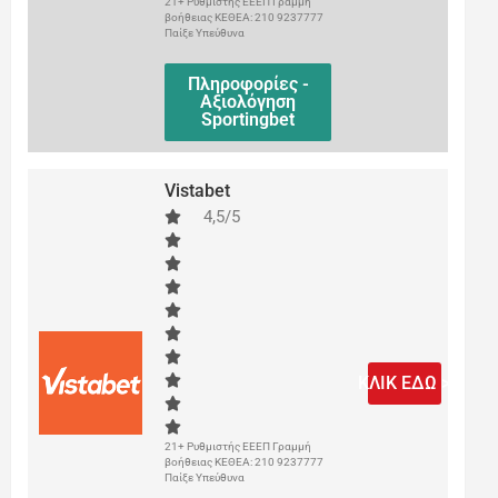
21+ Ρυθμιστής ΕΕΕΠ Γραμμή
βοήθειας ΚΕΘΕΑ: 210 9237777
Παίξε Υπεύθυνα
Πληροφορίες -
Αξιολόγηση
Sportingbet
Vistabet
4,5/5
ΚΛΙΚ ΕΔΩ >
21+ Ρυθμιστής ΕΕΕΠ Γραμμή
βοήθειας ΚΕΘΕΑ: 210 9237777
Παίξε Υπεύθυνα