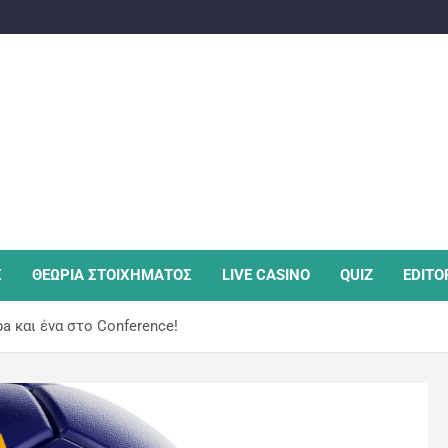
Σ
ΘΕΩΡΙΑ ΣΤΟΙΧΗΜΑΤΟΣ
LIVE CASINO
QUIZ
EDITO
a και ένα στο Conference!