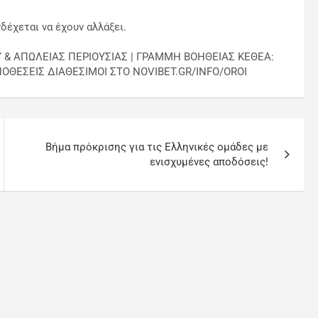
δέχεται να έχουν αλλάξει.
Υ & ΑΠΩΛΕΙΑΣ ΠΕΡΙΟΥΣΙΑΣ | ΓΡΑΜΜΗ ΒΟΗΘΕΙΑΣ ΚΕΘΕΑ:
ΠΟΘΕΣΕΙΣ ΔΙΑΘΕΣΙΜΟΙ ΣΤΟ NOVIBET.GR/INFO/OROI
Βήμα πρόκρισης για τις Ελληνικές ομάδες με
ενισχυμένες αποδόσεις!