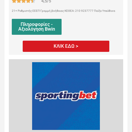
4,5/5
21+ Ρυθμιστής ΕΕΕΠ Γραμμή βοήθειας ΚΕΘΕΑ: 210 9237777 Παίξε Υπεύθυνα
Πληροφορίες -
Αξιολόγηση Bwin
ΚΛΙΚ ΕΔΩ >