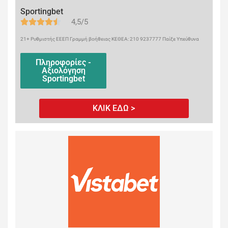
Sportingbet
4,5/5
21+ Ρυθμιστής ΕΕΕΠ Γραμμή βοήθειας ΚΕΘΕΑ: 210 9237777 Παίξε Υπεύθυνα
Πληροφορίες -
Αξιολόγηση
Sportingbet
ΚΛΙΚ ΕΔΩ >