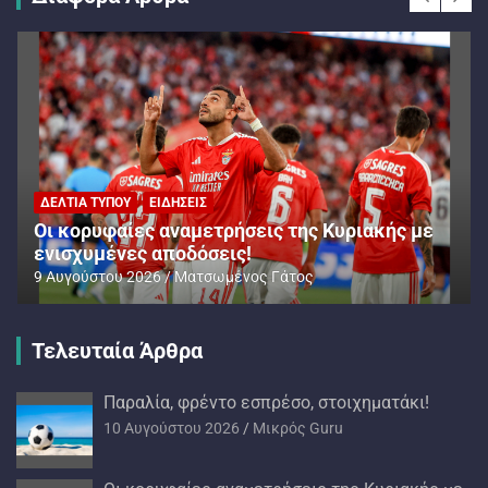
ΔΕΛΤΊΑ ΤΎΠΟΥ
ΕΙΔΉΣΕΙΣ
Oι κορυφαίες αναμετρήσεις της Κυριακής με
ενισχυμένες αποδόσεις!
9 Αυγούστου 2026
Ματσωμένος Γάτος
Τελευταία Άρθρα
Παραλία, φρέντο εσπρέσο, στοιχηματάκι!
10 Αυγούστου 2026
Mικρός Guru