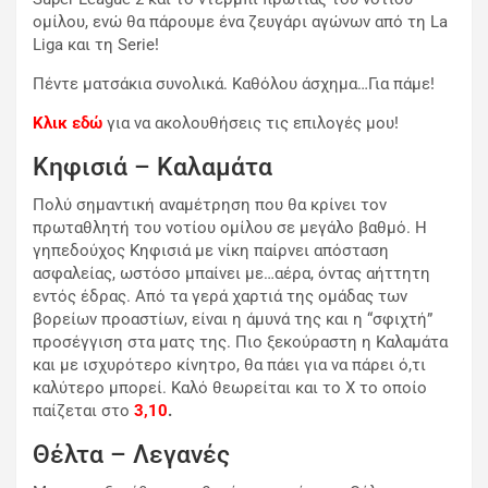
ομίλου, ενώ θα πάρουμε ένα ζευγάρι αγώνων από τη La
Liga και τη Serie!
Πέντε ματσάκια συνολικά. Καθόλου άσχημα…Για πάμε!
Κλικ εδώ
για να ακολουθήσεις τις επιλογές μου!
Κηφισιά – Καλαμάτα
Πολύ σημαντική αναμέτρηση που θα κρίνει τον
πρωταθλητή του νοτίου ομίλου σε μεγάλο βαθμό. Η
γηπεδούχος Κηφισιά με νίκη παίρνει απόσταση
ασφαλείας, ωστόσο μπαίνει με…αέρα, όντας αήττητη
εντός έδρας. Από τα γερά χαρτιά της ομάδας των
βορείων προαστίων, είναι η άμυνά της και η “σφιχτή”
προσέγγιση στα ματς της. Πιο ξεκούραστη η Καλαμάτα
και με ισχυρότερο κίνητρο, θα πάει για να πάρει ό,τι
καλύτερο μπορεί. Καλό θεωρείται και το Χ το οποίο
παίζεται στο
3,10
.
Θέλτα – Λεγανές