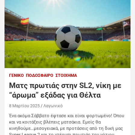
ΓΕΝΙΚΌ
ΠΟΔΌΣΦΑΙΡΟ
ΣΤΟΊΧΗΜΑ
Mατς πρωτιάς στην SL2, νίκη με
“άρωμα” εξάδας για Θέλτα
8 Μαρτίου 2025
Λαγωνικό
Ένα ακόμα Σάββατο έφτασε και είναι φορτωμένο! Όπου
και να κοιτάξεις βλέπεις ματσάκια. Εμείς θα
κινηθούμε…μεσογειακά
, με προτάσεις από τη δική μας
Super League 2 και το ντέρμπι πρωτιάς του νότιου