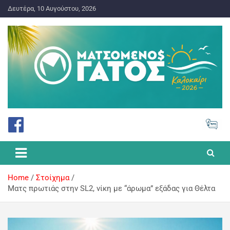
Δευτέρα, 10 Αυγούστου, 2026
ΠΡΟΓΝΩΣΤΙΚΑ ΓΙΑ ΤΟ ΣΤΟΙΧΗΜΑ
Ματσωμένος Γάτος – Όλα για
το Στοίχημα
Home
Στοίχημα
Mατς πρωτιάς στην SL2, νίκη με “άρωμα” εξάδας για Θέλτα