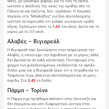
Ματς με ξεκάθαρο φαβορί για τη νίκη τη Θέλτα,
ωστόσο η απόδοση της νίκης της ομάδας από τη
Γαλικία αν και παίζεται, δεν…τρελαίνει. Η Λεγανές
πηγαίνει στο “Μπαλαΐδος” για δύο αποτελέσματα,
ωστόσο να σημειωθεί ότι μιλάμε για κυρίως ομάδα
έδρας. Εμένα μου κάνει το
1,62
του άσου. Δείτε και το
εύρος, με το 2-3 γκολ.
Αλαβές – Βιγιαρεάλ
Η Βιγιαρεάλ πάει ξεκούραστη στην αναμέτρηση την
Αλαβές, η οποία έχει την παράδοση με το μέρος, αλλά
δεν βρίσκεται σε καλή κατάσταση. Ποντάρουμε στη
φόρμα των φιλοξενούμενων, επιλέγοντας το υψηλό
διπλό, μιας και η Βιγιαρεάλ ξέρει ότι η τετράδα και το
Τσάμπιονς Λιγκ, απαιτούν αποτελέσματα και σε ματς…
παγίδα. Στο
2,45
το διπλό.
Πάρμα – Τορίνο
Η Πάρμα είχε πρόβλημα απέναντι στην Ουντινέζε και
δεν περιμένω και κάτι διαφορετικό, κόντρα στην