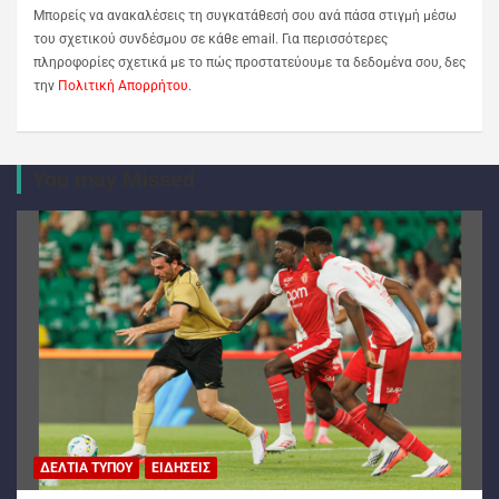
Μπορείς να ανακαλέσεις τη συγκατάθεσή σου ανά πάσα στιγμή μέσω
του σχετικού συνδέσμου σε κάθε email. Για περισσότερες
πληροφορίες σχετικά με το πώς προστατεύουμε τα δεδομένα σου, δες
την
Πολιτική Απορρήτου
.
You may Missed
ΔΕΛΤΊΑ ΤΎΠΟΥ
ΕΙΔΉΣΕΙΣ