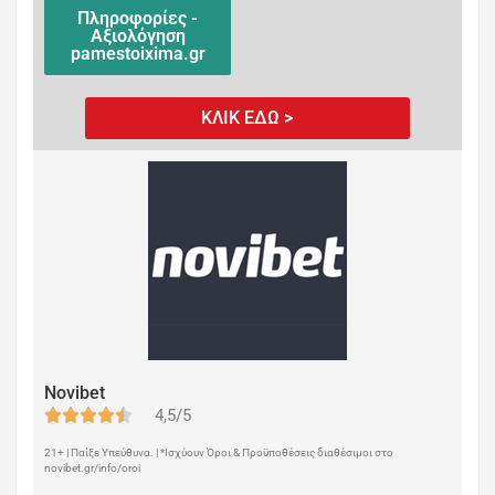
Πληροφορίες -
Αξιολόγηση
pamestoixima.gr
ΚΛΙΚ ΕΔΩ >
Novibet
4,5/5
21+ | Παίξε Υπεύθυνα. | *Ισχύουν Όροι & Προϋποθέσεις διαθέσιμοι στο
novibet.gr/info/oroi