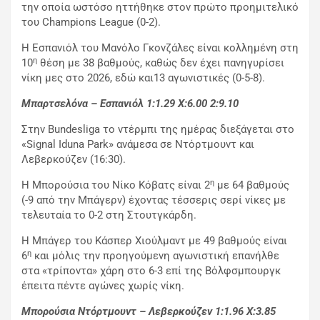
την οποία ωστόσο ηττήθηκε στον πρώτο προημιτελικό
του Champions League (0-2).
Η Εσπανιόλ του Μανόλο Γκονζάλες είναι κολλημένη στη
η
10
θέση με 38 βαθμούς, καθώς δεν έχει πανηγυρίσει
νίκη μες στο 2026, εδώ και13 αγωνιστικές (0-5-8).
Μπαρτσελόνα – Εσπανιόλ 1:1.29
X
:6.00 2:9.10
Στην Bundesliga το ντέρμπι της ημέρας διεξάγεται στο
«Signal Iduna Park» ανάμεσα σε Ντόρτμουντ και
Λεβερκούζεν (16:30).
η
Η Μπορούσια του Νίκο Κόβατς είναι 2
με 64 βαθμούς
(-9 από την Μπάγερν) έχοντας τέσσερις σερί νίκες με
τελευταία το 0-2 στη Στουτγκάρδη.
Η Μπάγερ του Κάσπερ Χιούλμαντ με 49 βαθμούς είναι
η
6
και μόλις την προηγούμενη αγωνιστική επανήλθε
στα «τρίποντα» χάρη στο 6-3 επί της Βόλφσμπουργκ
έπειτα πέντε αγώνες χωρίς νίκη.
Μπορούσια Ντόρτμουντ – Λεβερκούζεν 1:1.96
X
:3.85