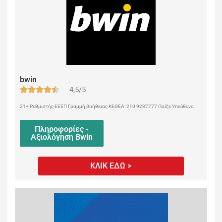
bwin
4,5/5
21+ Ρυθμιστής ΕΕΕΠ Γραμμή βοήθειας ΚΕΘΕΑ: 210 9237777 Παίξε Υπεύθυνα
Πληροφορίες -
Αξιολόγηση Bwin
ΚΛΙΚ ΕΔΩ >