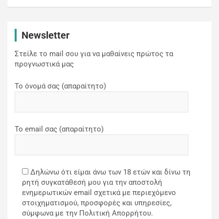
Newsletter
Στείλε το mail σου για να μαθαίνεις πρώτος τα
προγνωστικά μας
Το όνομά σας (απαραίτητο)
Το email σας (απαραίτητο)
Δηλώνω ότι είμαι άνω των 18 ετών και δίνω τη
ρητή συγκατάθεσή μου για την αποστολή
ενημερωτικών email σχετικά με περιεχόμενο
στοιχηματισμού, προσφορές και υπηρεσίες,
σύμφωνα με την Πολιτική Απορρήτου.