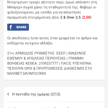
Ντόρτμουντ τρέχει αήττητο σερί, όμως απέναντι στη
Μπάγερν συχνά χάνει τη σταθερότητά της. Φαβορί οι
φιλοξενούμενοι, με combo για να αποκτήσει
πραγματική στοιχηματική αξία.
2 & Οver 2,5
(
2,50
)
Οι αποδόσεις ήταν αυτές όταν γραφόταν το άρθρο και
ενδέχεται να έχουν αλλάξει.
21+| ΑΡΜΟΔΙΟΣ ΡΥΘΜΙΣΤΗΣ: ΕΕΕΠ | ΚΙΝΔΥΝΟΣ
ΕΘΙΣΜΟΥ & ΑΠΩΛΕΙΑΣ ΠΕΡΙΟΥΣΙΑΣ | ΓΡΑΜΜΗ
ΒΟΗΘΕΙΑΣ ΚΕΘΕΑ: 2109237777 | ΠΑΙΞΕ ΥΠΕΥΘΥΝΑ.
*ΙΣΧΥΟΥΝ ΟΡΟΙ & ΠΡΟΫΠΟΘΕΣΕΙΣ ΔΙΑΘΕΣΙΜΟΙ ΣΤΟ
NOVIBET.GR/INFO/OROI
Η πεντάδα της ημέρας (27/2)