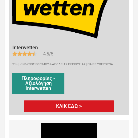
Interwetten
4,5/5
21+ | ΚΙΝΔΥΝΟΣ ΕΘΙΣΜΟΥ & ΑΠΩΛΕΙΑΣ ΠΕΡΙΟΥΣΙΑΣ | ΠΑΙΞΕ ΥΠΕΥΘΥΝΑ
Πληροφορίες -
Αξιολόγηση
Interwetten
ΚΛΙΚ ΕΔΩ >