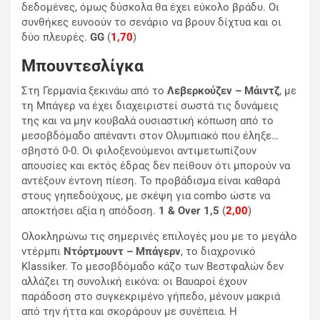
δεδομένες, όμως δύσκολα θα έχει εύκολο βράδυ. Οι
συνθήκες ευνοούν το σενάριο να βρουν δίχτυα και οι
δύο πλευρές.
GG
(
1,70
)
Μπουντεσλίγκα
Στη Γερμανία ξεκινάω από το
Λεβερκούζεν – Μάιντζ
, με
τη Μπάγερ να έχει διαχειριστεί σωστά τις δυνάμεις
της και να μην κουβαλά ουσιαστική κόπωση από το
μεσοβδόμαδο απέναντι στον Ολυμπιακό που έληξε…
σβηστό 0-0. Οι φιλοξενούμενοι αντιμετωπίζουν
απουσίες και εκτός έδρας δεν πείθουν ότι μπορούν να
αντέξουν έντονη πίεση. Το προβάδισμα είναι καθαρά
στους γηπεδούχους, με σκέψη για combo ώστε να
αποκτήσει αξία η απόδοση.
1 & Over 1,5
(
2,00
)
Ολοκληρώνω τις σημερινές επιλογές μου με το μεγάλο
ντέρμπι
Ντόρτμουντ – Μπάγερν
, το διαχρονικό
Klassiker. Το μεσοβδόμαδο κάζο των Βεστφαλών δεν
αλλάζει τη συνολική εικόνα: οι Βαυαροί έχουν
παράδοση στο συγκεκριμένο γήπεδο, μένουν μακριά
από την ήττα και σκοράρουν με συνέπεια. Η