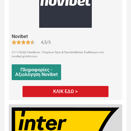
Novibet
4,5/5
21+ | Παίξε Υπεύθυνα. | *Ισχύουν Όροι & Προϋποθέσεις διαθέσιμοι στο
novibet.gr/info/oroi
Πληροφορίες -
Αξιολόγηση Novibet
ΚΛΙΚ ΕΔΩ >