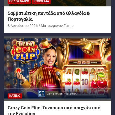
ΠΟΔΌΣΦΑΙΡΟ
ΣΤΟΊΧΗΜΑ
Σαββατιάτικη πεντάδα από Ολλανδία &
Πορτογαλία
8 Αυγούστου 2026
Ματσωμένος Γάτος
ΚΑΖΊΝΟ
Crazy Coin Flip: Συναρπαστικό παιχνίδι από
την Evolution