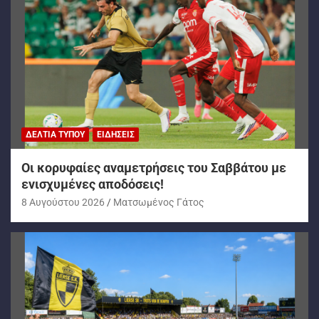
ΔΕΛΤΊΑ ΤΎΠΟΥ
ΕΙΔΉΣΕΙΣ
Oι κορυφαίες αναμετρήσεις του Σαββάτου με
ενισχυμένες αποδόσεις!
8 Αυγούστου 2026
Ματσωμένος Γάτος