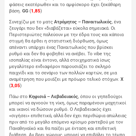
φάσεις εκατέρωθεν και το αμφίσκορο έχει ξεκάθαρη
βάση.
GG
(
1,85
)
Συνεχίζω με το ματς
Ατρόμητος – Παναιτωλικός
, ένα
ζευγάρι που δεν «διαβάζεται» εύκολα σημειακά. Οι
Περιστεριώτες παλεύουν με την έδρα τους και κάποια
στιγμή θα έρθει η στατιστική διόρθωση, όμως
απέναντι υπάρχει ένας Παναιτωλικός που βρίσκει
ρυθμό και δεν θα φοβηθεί να ανέβει. Το vibe της
ισοπαλίας είναι έντονο, αλλά στοιχηματικά ίσως
μεγαλύτερο ενδιαφέρον παρουσιάζει το σκληρό
παιχνίδι και το σενάριο των πολλών καρτών, σε μια
αναμέτρηση που μοιάζει με πρόωρο τελικό στόχων.
Χ
(
3,05
)
Πάω στο
Κηφισιά – Λεβαδειακός
, όπου οι γηπεδούχοι
μπορεί να αγνοούν τη νίκη, όμως παραμένουν μαχητικοί
και ικανοί να δώσουν ρυθμό. Ο Λεβαδειακός έχει
«σιγήσει» επιθετικά, αλλά δεν έχει περιθώρια απώλειας
πριν από το μεγάλο επόμενο κρίσιμο ραντεβού με τον
Παναθηναϊκό και θα παίξει με ένταση και επιθετική
διάθεση. Αν βρει χώρους, μπορεί να επιβάλει το τέμπο