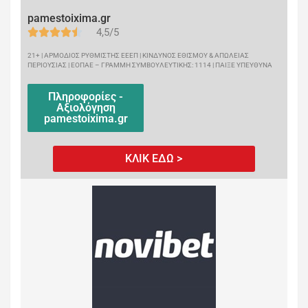
pamestoixima.gr
4,5/5
21+ | ΑΡΜΟΔΙΟΣ ΡΥΘΜΙΣΤΗΣ ΕΕΕΠ | ΚΙΝΔΥΝΟΣ ΕΘΙΣΜΟΥ & ΑΠΩΛΕΙΑΣ
ΠΕΡΙΟΥΣΙΑΣ | ΕΟΠΑΕ – ΓΡΑΜΜΗ ΣΥΜΒΟΥΛΕΥΤΙΚΗΣ: 1114 | ΠΑΙΞΕ ΥΠΕΥΘΥΝΑ
Πληροφορίες -
Αξιολόγηση
pamestoixima.gr
ΚΛΙΚ ΕΔΩ >