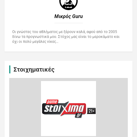
Μικρός Guru​
Οι γνώστες του αθλήματος με ξέρουν καλά, αφού από το 2005
δίνω τα προγνωστικά μου. Στόχος μας είναι το μεροκάματο και
όχι οι πολύ μεγάλες νίκες…
Στοιχηματικές