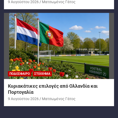
9 Αυγούστου 2026
Ματσωμένος Γάτος
ΠΟΔΌΣΦΑΙΡΟ
ΣΤΟΊΧΗΜΑ
Kυριακάτικες επιλογές από Ολλανδία και
Πορτογαλία
9 Αυγούστου 2026
Ματσωμένος Γάτος