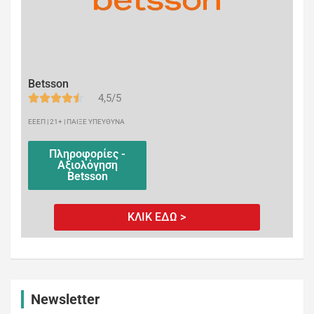
Betsson
4,5/5
ΕΕΕΠ | 21+ | ΠΑΙΞΕ ΥΠΕΥΘΥΝΑ
Πληροφορίες -
Αξιολόγηση
Betsson
ΚΛΙΚ ΕΔΩ >
Newsletter