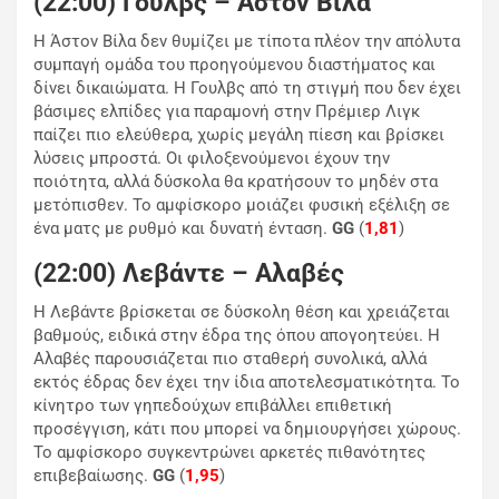
(22:00) Γουλβς – Άστον Βίλα
Η Άστον Βίλα δεν θυμίζει με τίποτα πλέον την απόλυτα
συμπαγή ομάδα του προηγούμενου διαστήματος και
δίνει δικαιώματα. Η Γουλβς από τη στιγμή που δεν έχει
βάσιμες ελπίδες για παραμονή στην Πρέμιερ Λιγκ
παίζει πιο ελεύθερα, χωρίς μεγάλη πίεση και βρίσκει
λύσεις μπροστά. Οι φιλοξενούμενοι έχουν την
ποιότητα, αλλά δύσκολα θα κρατήσουν το μηδέν στα
μετόπισθεν. Το αμφίσκορο μοιάζει φυσική εξέλιξη σε
ένα ματς με ρυθμό και δυνατή ένταση.
GG
(
1,81
)
(22:00) Λεβάντε – Αλαβές
Η Λεβάντε βρίσκεται σε δύσκολη θέση και χρειάζεται
βαθμούς, ειδικά στην έδρα της όπου απογοητεύει. Η
Αλαβές παρουσιάζεται πιο σταθερή συνολικά, αλλά
εκτός έδρας δεν έχει την ίδια αποτελεσματικότητα. Το
κίνητρο των γηπεδούχων επιβάλλει επιθετική
προσέγγιση, κάτι που μπορεί να δημιουργήσει χώρους.
Το αμφίσκορο συγκεντρώνει αρκετές πιθανότητες
επιβεβαίωσης.
GG
(
1,95
)