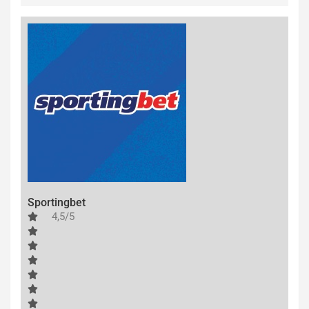
Sportingbet
4,5/5