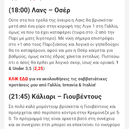
(18:00) Λανς – Οσέρ
Ούτε στα πιο τρελά της όνειρα η Λανς θα βρισκόταν
μετά από ένα γύρο στην κορυφή της Λιγκ 1 στη Γαλλία,
όμως να που τα έχει καταφέρει (τώρα στο -2 από την
Παρί με ματς λιγότερο). Με νίκη σήμερα επιστρέφει
στο +1 από τους Παριζιάνους και λογικά οι γηπεδούχοι
θα το καταφέρουν, αφού ναι μεν η Οσέρ καίγεται για
βαθμούς, όμως εκτός έδρας χάνεται εντελώς. Πιστεύω
ότι ο άσος θα έρθει με λογικό σκορ, ίσως και οριακά.
1
& Under 3,5
(
2,25
)
ΚΛΙΚ ΕΔΩ
για να ακολουθήσεις τις σαββατιάτικες
προτάσεις μου από Γαλλία, Ισπανία & Ιταλία!
(21:45) Κάλιαρι – Γιουβέντους
Σε πολύ καλό μομέντουμ βρίσκεται η Γιουβέντους και
προέρχεται από περίπατο κόντρα στην Κρεμονέζε με 5-
0. Το πρόγραμμά της είναι αρκετά βατό στη συνέχεια
και αν συνεχίσει έτσι μπορεί να επεκτείνει το νικηφόρο