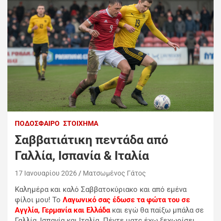
ΠΟΔΌΣΦΑΙΡΟ
ΣΤΟΊΧΗΜΑ
Σαββατιάτικη πεντάδα από
Γαλλία, Ισπανία & Ιταλία
17 Ιανουαρίου 2026
Ματσωμένος Γάτος
Καλημέρα και καλό Σαββατοκύριακο και από εμένα
φίλοι μου! Το
Λαγωνικό σας έδωσε τα φώτα του σε
Αγγλία, Γερμανία και Ελλάδα
και εγώ θα παίξω μπάλα σε
Γαλλία, Ισπανία και Ιταλία. Πέντε ματς έχω ξεχωρίσει