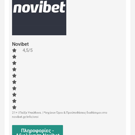
Novibet
4,5/5
21+ | Παίξε Υπεύθυνα. | *Ισχύουν Όροι & Προϋποθέσεις διαθέσιμοι στο
novibet.gr/info/oroi
Πληροφορίες -