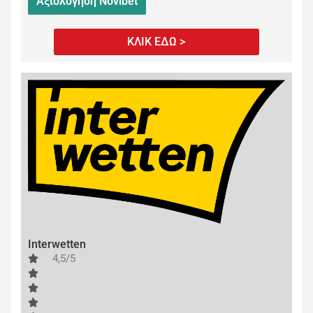
Αξιολόγηση Novibet
ΚΛΙΚ ΕΔΩ >
Interwetten
4,5/5