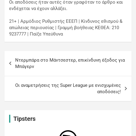
Οι αποδόσεις ήταν αυτές όταν γραφόταν το άρθρο και
ενδέχεται να έχουν αλλάξει.
21+ | Αρμόδιος Ρυθμιστής ΕΕΕΠ | Κίνδυνος εθισμού &
απώλειας περιουσίας | Γραμμή βοήθειας ΚΕΘΕΑ: 210
9237777 | Παίξε Υπεύθυνα
Nτερμπάρα στο Μάντσεστερ, επικίνδυνη έξοδος για
Μπάγερν
Oι αναμετρήσεις της Super League με ενισχυμένες
αποδόσεις!
Tipsters