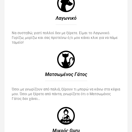
Λαγωνικό
Να συστηθώ, γιατί πολλοί δεν με ξέρετε. Είμαι το Λαγωνικό.
Γυρίζω, μυρίζω και σας προτείνω ό,τι μου κάνει κλικ για να πάμε
ταμείο!
Ματσωμένος Γάτος​
Όσοι με γνωρίζουν από παλιά, ξέρουν τι μπορώ να κάνω στα κέφια
μου. Όσοι με ξέρετε από πάντα, γνωρίζετε ότι ο Ματσωμένος
Γάτος δεν χάνει…
Μικρός Guru​