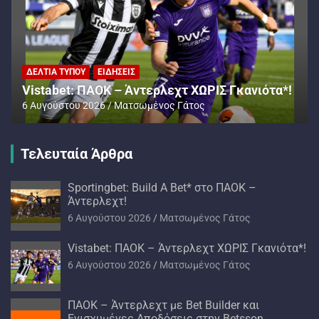
ΔΕΛΤΊΑ ΤΎΠΟΥ
ΕΙΔΉΣΕΙΣ
Vistabet: ΠΑΟΚ – Άντερλεχτ ΧΩΡΙΣ Γκανιότα*!
6 Αυγούστου 2026
Ματσωμένος Γάτος
Τελευταία Άρθρα
Sportingbet: Build A Bet* στο ΠΑΟΚ –
Άντερλεχτ!
6 Αυγούστου 2026
Ματσωμένος Γάτος
Vistabet: ΠΑΟΚ – Άντερλεχτ ΧΩΡΙΣ Γκανιότα*!
6 Αυγούστου 2026
Ματσωμένος Γάτος
ΠΑΟΚ – Άντερλεχτ με Bet Builder και
Ενισχυμένες Αποδόσεις στην Betsson