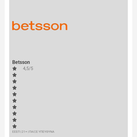
Betsson
4,5/5
ΕΕΕΠ | 21+ | ΠΑΙΞΕ ΥΠΕΥΘΥΝΑ