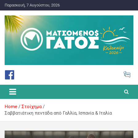
Παρασκευή, 7 Αυγούστου, 2026
ΠΡΟΓΝΩΣΤΙΚΑ ΓΙΑ ΤΟ ΣΤΟΙΧΗΜΑ
Ματσωμένος Γάτος – Όλα για
το Στοίχημα
Home
Στοίχημα
Σαββατιάτικη πεντάδα από Γαλλία, Ισπανία & Ιταλία