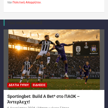
την
Πολιτική Απορρήτου
.
You may Missed
ΔΕΛΤΊΑ ΤΎΠΟΥ
ΕΙΔΉΣΕΙΣ
Sportingbet: Build A Bet* στο ΠΑΟΚ –
Άντερλεχτ!
6 Αυγούστου 2026
Ματσωμένος Γάτος