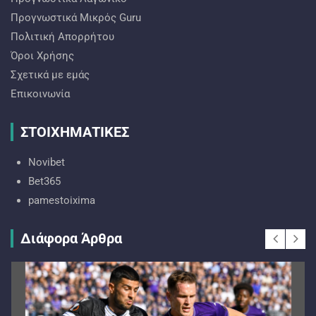
Προγνωστικά Mικρός Guru
Πολιτική Απορρήτου
Όροι Χρήσης
Σχετικά με εμάς
Επικοινωνία
ΣΤΟΙΧΗΜΑΤΙΚΕΣ
Novibet
Bet365
pamestoixima
Διάφορα Άρθρα