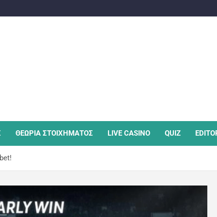
Σ
ΘΕΩΡΙΑ ΣΤΟΙΧΗΜΑΤΟΣ
LIVE CASINO
QUIZ
EDITO
bet!