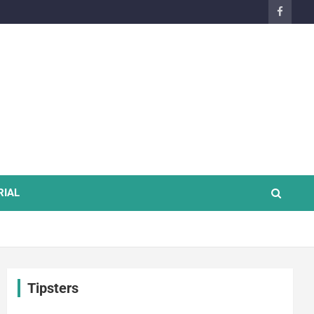
RIAL
Tipsters