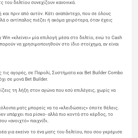
ς του δελτίου συνεχίζουν κανονικά.
 ή και πριν από αυτόν. Κάτι αναπάντεχο, που σε όλους
λά ο αντίπαλος πιέζει ή ακόμα χειρότερα, όταν έχεις
ly Win «κλείνει» μία επιλογή μέσα στο δελτίο, ενώ το Cash
μπορούν να χρησιμοποιηθούν στο ίδιο στοίχημα, αν είναι
ς τις αγορές, σε Παρολί, Συστήματα και Bet Builder Combo
χι σε μονά Bet Builder.
υρίζεις τη λήξη στον αγώνα που εσύ επιλέγεις, χωρίς να
υπόλοιπα ματς μπορείς να τα «κλειδώσεις» όποτε θέλεις.
ν υπάρχει πια ρίσκο- αλλά πιο κοντά στο κέρδος, το
ου «ανοιχτό» παιχνίδι.
αρέα για εκείνο το ένα ματς του δελτίου, που σου γκρέμισε