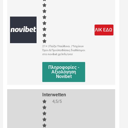
ΚΛΙΚ ΕΔΩ >
21+ | Παίξε Υπεύθυνα. | *Ισχύουν
Όροι & Προϋποθέσεις διαθέσιμοι
στο novibet.gr/info/oroi
Πληροφορίες -
Αξιολόγηση
Novibet
Interwetten
4,5/5