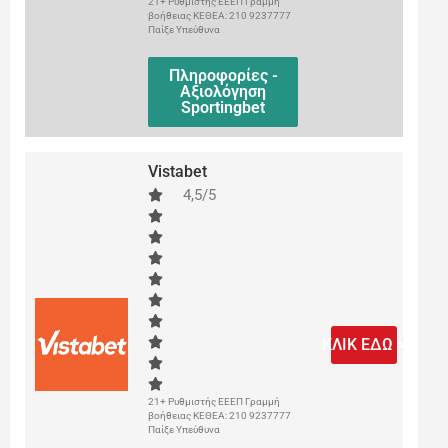
21+ Ρυθμιστής ΕΕΕΠ Γραμμή
βοήθειας ΚΕΘΕΑ: 210 9237777
Παίξε Υπεύθυνα
Πληροφορίες -
Αξιολόγηση
Sportingbet
Vistabet
4,5/5
ΚΛΙΚ ΕΔΩ >
21+ Ρυθμιστής ΕΕΕΠ Γραμμή
βοήθειας ΚΕΘΕΑ: 210 9237777
Παίξε Υπεύθυνα