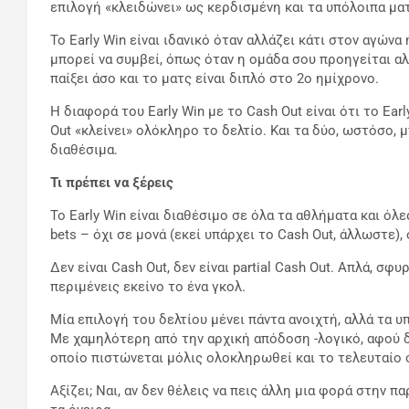
επιλογή «κλειδώνει» ως κερδισμένη και τα υπόλοιπα ματ
Το Early Win είναι ιδανικό όταν αλλάζει κάτι στον αγώνα
μπορεί να συμβεί, όπως όταν η ομάδα σου προηγείται αλ
παίξει άσο και το ματς είναι διπλό στο 2ο ημίχρονο.
Η διαφορά του Early Win με το Cash Out είναι ότι το Ear
Out «κλείνει» ολόκληρο το δελτίο. Και τα δύο, ωστόσο, 
διαθέσιμα.
Τι πρέπει να ξέρεις
Το Early Win είναι διαθέσιμο σε όλα τα αθλήματα και όλε
bets – όχι σε μονά (εκεί υπάρχει το Cash Out, άλλωστε), ό
Δεν είναι Cash Out, δεν είναι partial Cash Out. Απλά, σφ
περιμένεις εκείνο το ένα γκολ.
Μία επιλογή του δελτίου μένει πάντα ανοιχτή, αλλά τα 
Με χαμηλότερη από την αρχική απόδοση -λογικό, αφού δε
οποίο πιστώνεται μόλις ολοκληρωθεί και το τελευταίο σ
Αξίζει; Ναι, αν δεν θέλεις να πεις άλλη μια φορά στην π