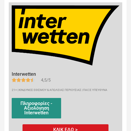
Interwetten
4,5/5
21+ | ΚΙΝΔΥΝΟΣ ΕΘΙΣΜΟΥ & ΑΠΩΛΕΙΑΣ ΠΕΡΙΟΥΣΙΑΣ | ΠΑΙΞΕ ΥΠΕΥΘΥΝΑ
Πληροφορίες -
Αξιολόγηση
Interwetten
ΚΛΙΚ ΕΔΩ >