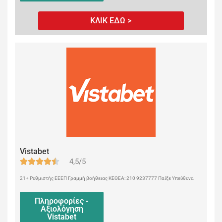
ΚΛΙΚ ΕΔΩ >
Vistabet
4,5/5
21+ Ρυθμιστής ΕΕΕΠ Γραμμή βοήθειας ΚΕΘΕΑ: 210 9237777 Παίξε Υπεύθυνα
Πληροφορίες -
Αξιολόγηση
Vistabet