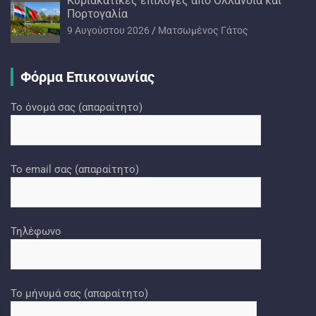
Kυριακάτικες επιλογές από Ολλανδία και
Πορτογαλία
9 Αυγούστου 2026
Ματσωμένος Γάτος
Φόρμα Επικοινωνίας
Το όνομά σας (απαραίτητο)
Το email σας (απαραίτητο)
Τηλέφωνο
Το μήνυμά σας (απαραίτητο)