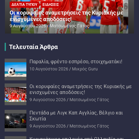
ΔΕΛΤΊΑ ΤΎΠΟΥ
ΕΙΔΉΣΕΙΣ
Oι κορυφαίες αναμετρήσεις της Κυριακής με
ενισχυμένες αποδόσεις!
9 Αυγούστου 2026
Ματσωμένος Γάτος
Τελευταία Άρθρα
Παραλία, φρέντο εσπρέσο, στοιχηματάκι!
10 Αυγούστου 2026
Mικρός Guru
Oι κορυφαίες αναμετρήσεις της Κυριακής με
ενισχυμένες αποδόσεις!
9 Αυγούστου 2026
Ματσωμένος Γάτος
Πεντάδα με Λιγκ Καπ Αγγλίας, Βέλγιο και
Σκωτία
9 Αυγούστου 2026
Ματσωμένος Γάτος