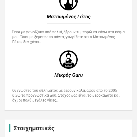
Ματσωμένος Γάτος​
Όσοι με γνωρίζουν από παλιά, ξέρουν τι μπορώ να κάνω στα κέφια
μου. Όσοι με ξέρετε από πάντα, γνωρίζετε ότι ο Ματσωμένος
Γάτος δεν χάνει…
Μικρός Guru​
Οι γνώστες του αθλήματος με ξέρουν καλά, αφού από το 2005
δίνω τα προγνωστικά μου. Στόχος μας είναι το μεροκάματο και
όχι οι πολύ μεγάλες νίκες…
Στοιχηματικές