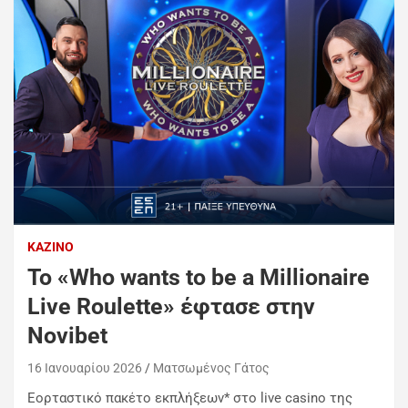
ΚΑΖΊΝΟ
To «Who wants to be a Millionaire
Live Roulette» έφτασε στην
Novibet
16 Ιανουαρίου 2026
Ματσωμένος Γάτος
Εορταστικό πακέτο εκπλήξεων* στο live casino της