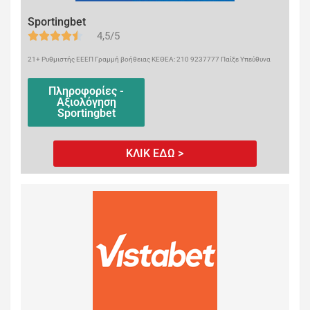
Sportingbet
4,5/5
21+ Ρυθμιστής ΕΕΕΠ Γραμμή βοήθειας ΚΕΘΕΑ: 210 9237777 Παίξε Υπεύθυνα
Πληροφορίες -
Αξιολόγηση
Sportingbet
ΚΛΙΚ ΕΔΩ >