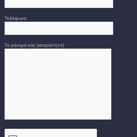
Τηλέφωνο
Το μήνυμά σας (απαραίτητο)