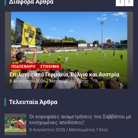
Διάφορα Άρθρα
ΠΟΔΌΣΦΑΙΡΟ
ΣΤΟΊΧΗΜΑ
Επιλογές από Γερμανία, Βέλγιο και Αυστρία
8 Αυγούστου 2026
Ματσωμένος Γάτος
Τελευταία Άρθρα
Oι κορυφαίες αναμετρήσεις του Σαββάτου με
ενισχυμένες αποδόσεις!
8 Αυγούστου 2026
Ματσωμένος Γάτος