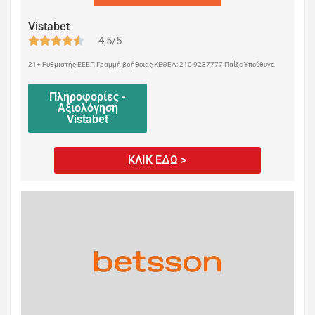
Vistabet
4,5/5
21+ Ρυθμιστής ΕΕΕΠ Γραμμή βοήθειας ΚΕΘΕΑ: 210 9237777 Παίξε Υπεύθυνα
Πληροφορίες -
Αξιολόγηση
Vistabet
ΚΛΙΚ ΕΔΩ >