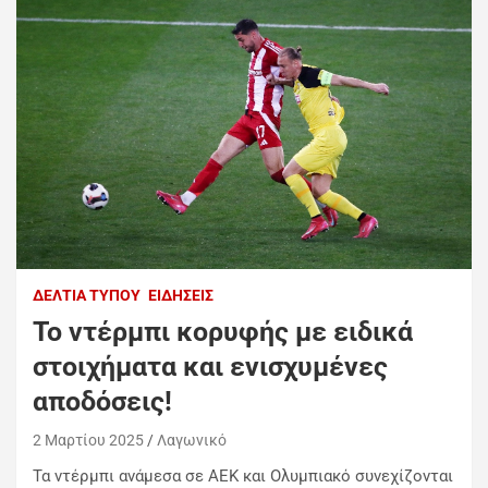
ΔΕΛΤΊΑ ΤΎΠΟΥ
ΕΙΔΉΣΕΙΣ
Το ντέρμπι κορυφής με ειδικά
στοιχήματα και ενισχυμένες
αποδόσεις!
2 Μαρτίου 2025
Λαγωνικό
Τα ντέρμπι ανάμεσα σε ΑΕΚ και Ολυμπιακό συνεχίζονται