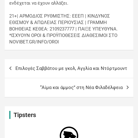
ενδέχεται να έχουν αλλάξει.
21+| ΑΡΜΟΔΙΟΣ ΡΥΘΜΙΣΤΗΣ: ΕΕΕΠ | ΚΙΝΔΥΝΟΣ
ΕΘΙΣΜΟΥ & ΑΠΩΛΕΙΑΣ ΠΕΡΙΟΥΣΙΑΣ | ΓΡΑΜΜΗ
ΒΟΗΘΕΙΑΣ ΚΕΘΕΑ: 2109237777 | ΠΑΙΞΕ ΥΠΕΥΘΥΝΑ.
*ΙΣΧΥΟΥΝ ΟΡΟΙ & ΠΡΟΫΠΟΘΕΣΕΙΣ ΔΙΑΘΕΣΙΜΟΙ ΣΤΟ
NOVIBET.GR/INFO/OROI
Επιλογές Σαββάτου με γκολ, Αγγλία και Ντόρτμουντ
“Αίμα και άμμος” στη Νέα Φιλαδέλφεια
Tipsters