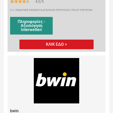
4,5/5
21+ | ΚΙΝΔΥΝΟΣ ΕΘΙΣΜΟΥ & ΑΠΩΛΕΙΑΣ ΠΕΡΙΟΥΣΙΑΣ | ΠΑΙΞΕ ΥΠΕΥΘΥΝΑ
Πληροφορίες -
Αξιολόγηση
Interwetten
ΚΛΙΚ ΕΔΩ >
bwin