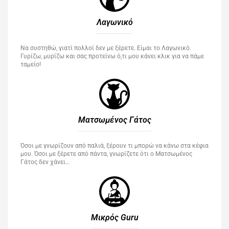
Λαγωνικό
Να συστηθώ, γιατί πολλοί δεν με ξέρετε. Είμαι το Λαγωνικό.
Γυρίζω, μυρίζω και σας προτείνω ό,τι μου κάνει κλικ για να πάμε
ταμείο!
Ματσωμένος Γάτος​
Όσοι με γνωρίζουν από παλιά, ξέρουν τι μπορώ να κάνω στα κέφια
μου. Όσοι με ξέρετε από πάντα, γνωρίζετε ότι ο Ματσωμένος
Γάτος δεν χάνει…
Μικρός Guru​