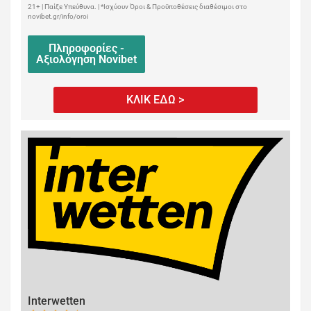
21+ | Παίξε Υπεύθυνα. | *Ισχύουν Όροι & Προϋποθέσεις διαθέσιμοι στο
novibet.gr/info/oroi
Πληροφορίες -
Αξιολόγηση Novibet
ΚΛΙΚ ΕΔΩ >
Interwetten