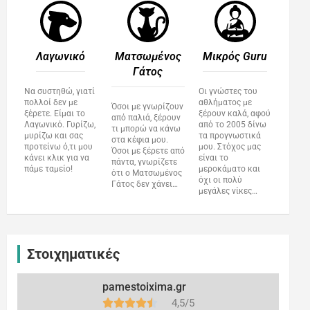
Λαγωνικό
Ματσωμένος
Μικρός Guru​
Γάτος​
Να συστηθώ, γιατί
Οι γνώστες του
πολλοί δεν με
αθλήματος με
Όσοι με γνωρίζουν
ξέρετε. Είμαι το
ξέρουν καλά, αφού
από παλιά, ξέρουν
Λαγωνικό. Γυρίζω,
από το 2005 δίνω
τι μπορώ να κάνω
μυρίζω και σας
τα προγνωστικά
στα κέφια μου.
προτείνω ό,τι μου
μου. Στόχος μας
Όσοι με ξέρετε από
κάνει κλικ για να
είναι το
πάντα, γνωρίζετε
πάμε ταμείο!
μεροκάματο και
ότι ο Ματσωμένος
όχι οι πολύ
Γάτος δεν χάνει…
μεγάλες νίκες…
Στοιχηματικές
pamestoixima.gr
4,5/5