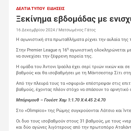
ΔΕΛΤΊΑ ΤΎΠΟΥ
ΕΙΔΉΣΕΙΣ
Ξεκίνημα εβδομάδας με ενισχ
16 Δεκεμβρίου 2024
Ματσωμένος Γάτος
Η αγωνιστική στα πρωταθλήματα ρίχνει την αυλαία της 
η
Στην Premier League η 16
αγωνιστική ολοκληρώνεται με 
να συνεχίσει την ξέφρενη πορεία της.
Η ομάδα του Άντονι Ιραόλα έχει σερί τριών νικών και σ
βαθμούς και θα ισοβαθμήσει με τη Μάντσεστερ Σίτι στη
Από την πλευρά τους τα «σφυριά» επέστρεψαν στις επιτυ
βαθμούς, έχοντας πλέον στόχο να σπάσουν το αρνητικό 
Μπόρνμουθ – Γουέστ Χαμ 1:1.70
X
:4.45 2:4.70
Στο «Olimpico» της Ρώμης συγκρούονται Λάτσιο και Ίντε
Οι δυο τους ισοβαθμούν στους 31 βαθμούς, με τους «νερ
και δύο αγώνες λιγότερους από την πρωτοπόρο Αταλάντα