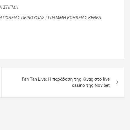
Α ΣΤΙΓΜΗ
 ΑΠΩΛΕΙΑΣ ΠΕΡΙΟΥΣΙΑΣ | ΓΡΑΜΜΗ ΒΟΗΘΕΙΑΣ ΚΕΘΕΑ:
Fan Tan Live: Η παράδοση της Κίνας στο live
casino της Novibet