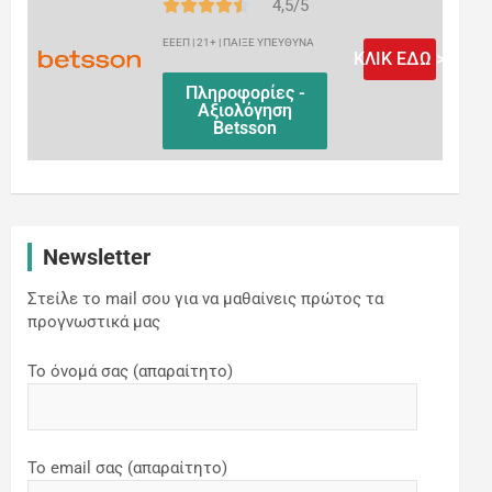
4,5/5
ΕΕΕΠ | 21+ | ΠΑΙΞΕ ΥΠΕΥΘΥΝΑ
ΚΛΙΚ ΕΔΩ >
Πληροφορίες -
Αξιολόγηση
Betsson
Newsletter
Στείλε το mail σου για να μαθαίνεις πρώτος τα
προγνωστικά μας
Το όνομά σας (απαραίτητο)
Το email σας (απαραίτητο)