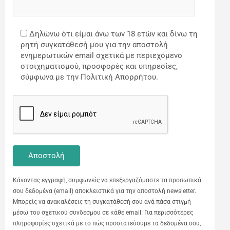
Δηλώνω ότι είμαι άνω των 18 ετών και δίνω τη
ρητή συγκατάθεσή μου για την αποστολή
ενημερωτικών email σχετικά με περιεχόμενο
στοιχηματισμού, προσφορές και υπηρεσίες,
σύμφωνα με την Πολιτική Απορρήτου.
Κάνοντας εγγραφή, συμφωνείς να επεξεργαζόμαστε τα προσωπικά
σου δεδομένα (email) αποκλειστικά για την αποστολή newsletter.
Μπορείς να ανακαλέσεις τη συγκατάθεσή σου ανά πάσα στιγμή
μέσω του σχετικού συνδέσμου σε κάθε email. Για περισσότερες
πληροφορίες σχετικά με το πώς προστατεύουμε τα δεδομένα σου,